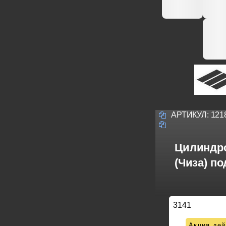
АРТИКУЛ:
121
Цилиндро
(Чиза) по
3141
Акция дей