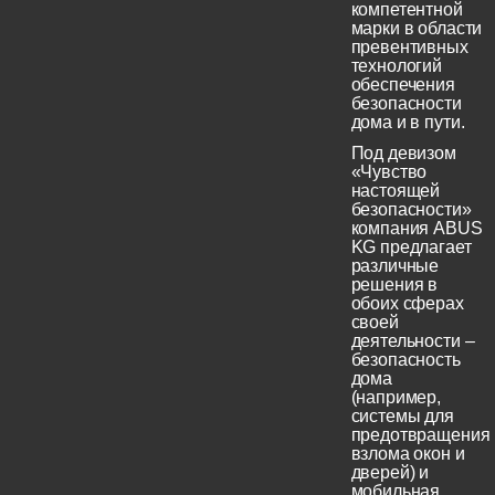
компетентной
марки в области
превентивных
технологий
обеспечения
безопасности
дома и в пути.
Под девизом
«Чувство
настоящей
безопасности»
компания ABUS
KG предлагает
различные
решения в
обоих сферах
своей
деятельности –
безопасность
дома
(например,
системы для
предотвращения
взлома окон и
дверей) и
мобильная