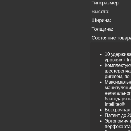
Типоразмер:
Высота:
Ширина:
Толщина:
Состояние товар
10 удержив
уровнях + I
Комплектую
шестеренча
ригелем, по
Максимальн
манипуляци
нелегальног
благодаря 
Intellitec®
Бессрочная
Патент до 2
Эргономичн
перфокарта