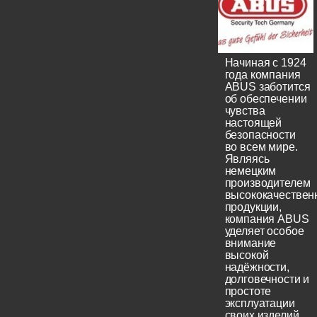
Начиная с 1924
года компания
ABUS заботится
об обеспечении
чувства
настоящей
безопасности
во всем мире.
Являясь
немецким
производителем
высококачествен
продукции,
компания ABUS
уделяет особое
внимание
высокой
надёжности,
долговечности и
простоте
эксплуатации
своих изделий.