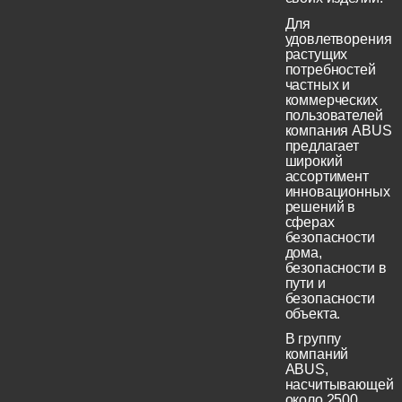
Для
удовлетворения
растущих
потребностей
частных и
коммерческих
пользователей
компания ABUS
предлагает
широкий
ассортимент
инновационных
решений в
сферах
безопасности
дома,
безопасности в
пути и
безопасности
объекта.
В группу
компаний
ABUS,
насчитывающей
около 2500