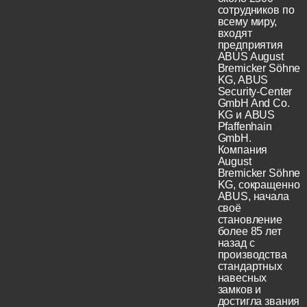
сотрудников по
всему миру,
входят
предприятия
ABUS August
Bremicker Söhne
KG, ABUS
Security-Center
GmbH And Co.
KG и ABUS
Pfaffenhain
GmbH.
Компания
August
Bremicker Söhne
KG, сокращенно
ABUS, начала
своё
становление
более 85 лет
назад с
производства
стандартных
навесных
замков и
достигла звания