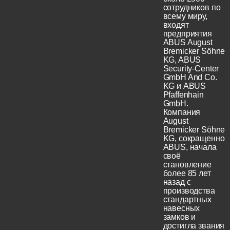
сотрудников по
всему миру,
входят
предприятия
ABUS August
Bremicker Söhne
KG, ABUS
Security-Center
GmbH And Co.
KG и ABUS
Pfaffenhain
GmbH.
Компания
August
Bremicker Söhne
KG, сокращенно
ABUS, начала
своё
становление
более 85 лет
назад с
производства
стандартных
навесных
замков и
достигла звания