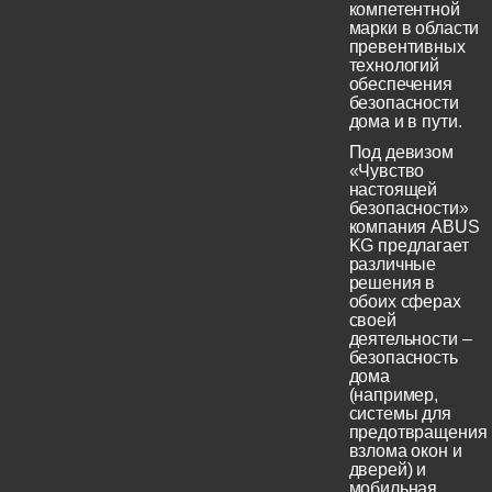
компетентной
марки в области
превентивных
технологий
обеспечения
безопасности
дома и в пути.
Под девизом
«Чувство
настоящей
безопасности»
компания ABUS
KG предлагает
различные
решения в
обоих сферах
своей
деятельности –
безопасность
дома
(например,
системы для
предотвращения
взлома окон и
дверей) и
мобильная