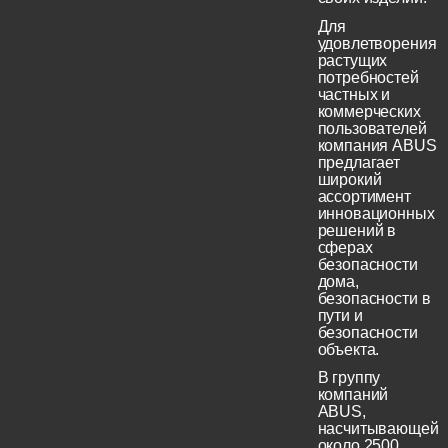
Для
удовлетворения
растущих
потребностей
частных и
коммерческих
пользователей
компания ABUS
предлагает
широкий
ассортимент
инновационных
решений в
сферах
безопасности
дома,
безопасности в
пути и
безопасности
объекта.
В группу
компаний
ABUS,
насчитывающей
около 2500