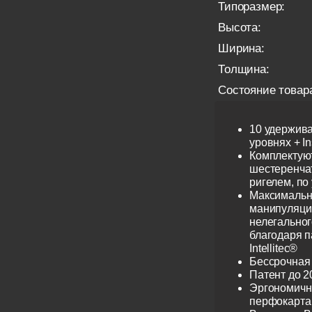
Типоразмер:
Высота:
Ширина:
Толщина:
Состояние товар
10 удержив
уровнях + I
Комплектую
шестеренча
ригелем, по
Максимальн
манипуляци
нелегальног
благодаря 
Intellitec®
Бессрочная
Патент до 2
Эргономичн
перфокарта