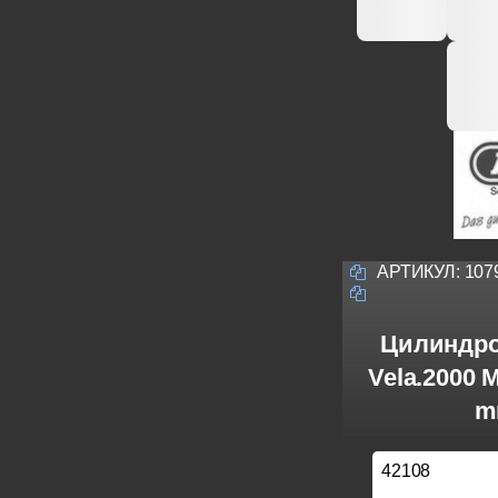
АРТИКУЛ:
107
Цилиндро
Vela.2000 
m
42108