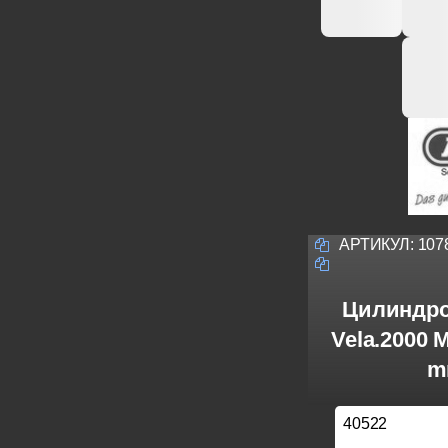
АРТИКУЛ:
107
Цилиндро
Vela.2000 
m
40522