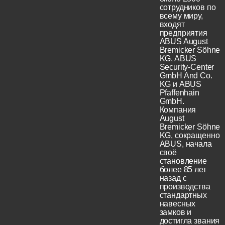
сотрудников по
всему миру,
входят
предприятия
ABUS August
Bremicker Söhne
KG, ABUS
Security-Center
GmbH And Co.
KG и ABUS
Pfaffenhain
GmbH.
Компания
August
Bremicker Söhne
KG, сокращенно
ABUS, начала
своё
становление
более 85 лет
назад с
производства
стандартных
навесных
замков и
достигла звания