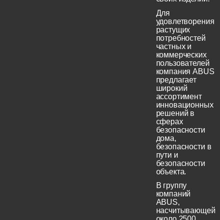
Для
удовлетворения
растущих
потребностей
частных и
коммерческих
пользователей
компания ABUS
предлагает
широкий
ассортимент
инновационных
решений в
сферах
безопасности
дома,
безопасности в
пути и
безопасности
объекта.
В группу
компаний
ABUS,
насчитывающей
около 2500