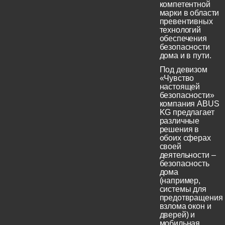
компетентной
марки в области
превентивных
технологий
обеспечения
безопасности
дома и в пути.
Под девизом
«Чувство
настоящей
безопасности»
компания ABUS
KG предлагает
различные
решения в
обоих сферах
своей
деятельности –
безопасность
дома
(например,
системы для
предотвращения
взлома окон и
дверей) и
мобильная