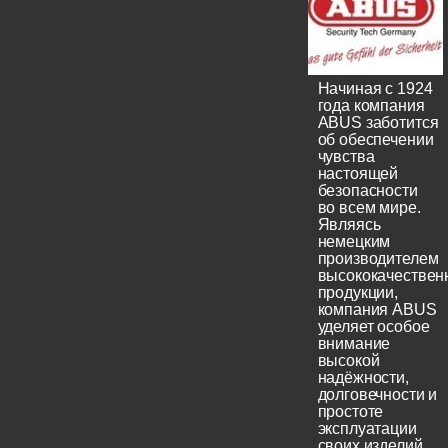
Начиная с 1924
года компания
ABUS заботится
об обеспечении
чувства
настоящей
безопасности
во всем мире.
Являясь
немецким
производителем
высококачествен
продукции,
компания ABUS
уделяет особое
внимание
высокой
надёжности,
долговечности и
простоте
эксплуатации
своих изделий.