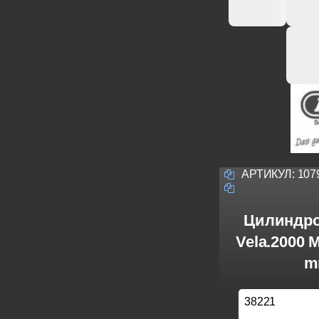
АРТИКУЛ:
107
Цилиндро
Vela.2000 
m
38221