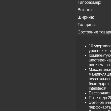
Типоразмер:
Высота:
Ширина:
Толщина:
Состояние товар
10 удержив
уровнях + I
Комплектую
шестеренча
ригелем, по
Максимальн
манипуляци
нелегальног
благодаря 
Intellitec®
Бессрочная
Патент до 2
Эргономичн
перфокарта