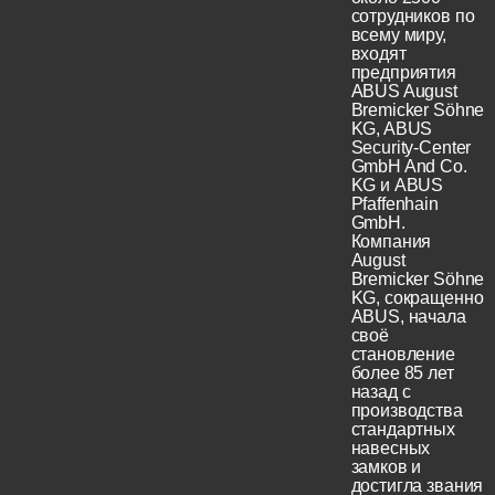
сотрудников по
всему миру,
входят
предприятия
ABUS August
Bremicker Söhne
KG, ABUS
Security-Center
GmbH And Co.
KG и ABUS
Pfaffenhain
GmbH.
Компания
August
Bremicker Söhne
KG, сокращенно
ABUS, начала
своё
становление
более 85 лет
назад с
производства
стандартных
навесных
замков и
достигла звания