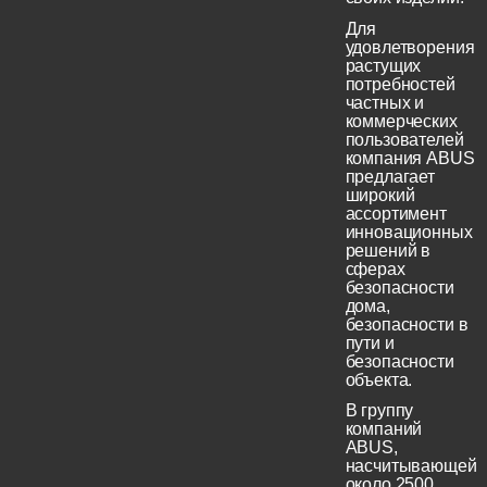
Для
удовлетворения
растущих
потребностей
частных и
коммерческих
пользователей
компания ABUS
предлагает
широкий
ассортимент
инновационных
решений в
сферах
безопасности
дома,
безопасности в
пути и
безопасности
объекта.
В группу
компаний
ABUS,
насчитывающей
около 2500