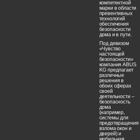
компетентной
марки в области
превентивных
технологий
обеспечения
безопасности
дома и в пути.
Под девизом
«Чувство
настоящей
безопасности»
компания ABUS
KG предлагает
различные
решения в
обоих сферах
своей
деятельности –
безопасность
дома
(например,
системы для
предотвращения
взлома окон и
дверей) и
мобильная