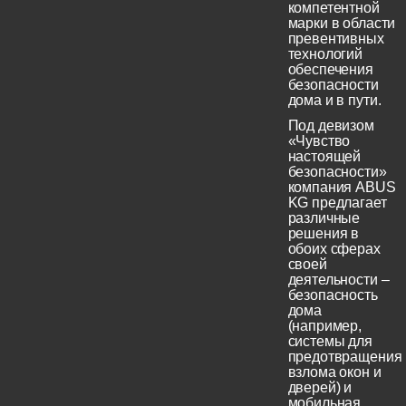
компетентной
марки в области
превентивных
технологий
обеспечения
безопасности
дома и в пути.
Под девизом
«Чувство
настоящей
безопасности»
компания ABUS
KG предлагает
различные
решения в
обоих сферах
своей
деятельности –
безопасность
дома
(например,
системы для
предотвращения
взлома окон и
дверей) и
мобильная