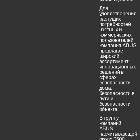
Для
удовлетворения
растущих
потребностей
частных и
коммерческих
пользователей
компания ABUS
предлагает
широкий
ассортимент
инновационных
решений в
сферах
безопасности
дома,
безопасности в
пути и
безопасности
объекта.
В группу
компаний
ABUS,
насчитывающей
около 2500