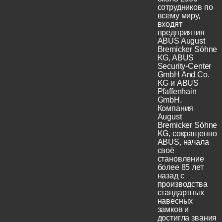
сотрудников по
всему миру,
входят
предприятия
ABUS August
Bremicker Söhne
KG, ABUS
Security-Center
GmbH And Co.
KG и ABUS
Pfaffenhain
GmbH.
Компания
August
Bremicker Söhne
KG, сокращенно
ABUS, начала
своё
становление
более 85 лет
назад с
производства
стандартных
навесных
замков и
достигла звания