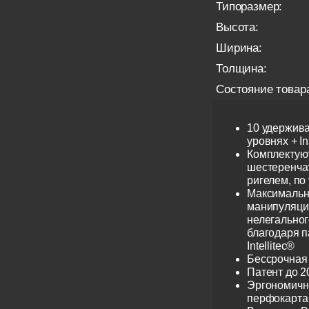
Типоразмер:
Высота:
Ширина:
Толщина:
Состояние товар
10 удержив
уровнях + I
Комплектую
шестеренча
ригелем, по
Максимальн
манипуляци
нелегальног
благодаря 
Intellitec®
Бессрочная
Патент до 2
Эргономичн
перфокарта