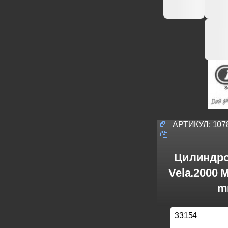
АРТИКУЛ:
107
Цилиндро
Vela.2000 
m
33154