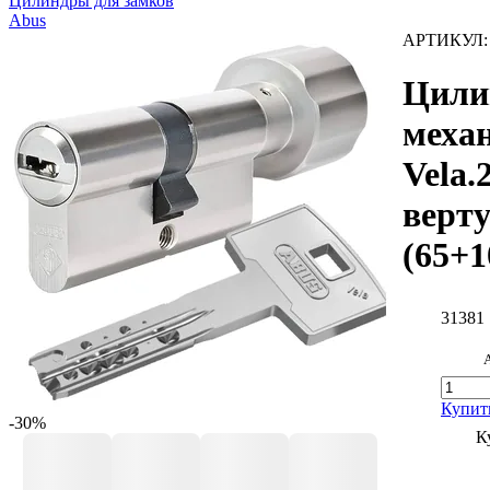
Цилиндры для замков
Abus
АРТИКУЛ
Цили
меха
Vela.
верт
(65+1
31381
Купит
-30%
К