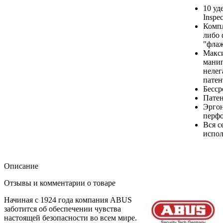
10 уд
Inspe
Компл
либо 
"фла
Макси
мани
нелег
патен
Бесср
Патен
Эрго
перфо
Вся с
испо
Описание
Отзывы и комментарии о товаре
Начиная с 1924 года компания ABUS
заботится об обеспечении чувства
настоящей безопасности во всем мире.