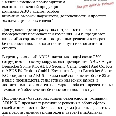
Являясь немецким производителем
высококачественной продукции,
компания ABUS уделяет особое
внимание высокой надёжности, долговечности и простоте
эксплуатации своих изделий.
Для удовлетворения растущих потребностей частных и
коммерческих пользователей компания ABUS предлагает
широкий ассортимент инновационных решений в сферах
безопасности дома, безопасности в пути и безопасности
объекта.
В группу компаний ABUS, насчитывающей около 2500
сотрудников по всему миру, входят предприятия ABUS August
Bremicker Söhne KG, ABUS Security-Center GmbH And Co. KG
и ABUS Pfaffenhain GmbH. Компания August Bremicker Söhne
KG, сокращенно ABUS, начала своё становление более 85 лет
назад с производства стандартных навесных замков и
достигла звания компетентной марки в области превентивных
технологий обеспечения безопасности дома и в пути.
Под девизом «Чувство настоящей безопасности» компания
ABUS KG предлагает различные решения в обоих сферах
своей деятельности – безопасность дома (например, системы
для предотвращения взлома окон и дверей) и мобильная