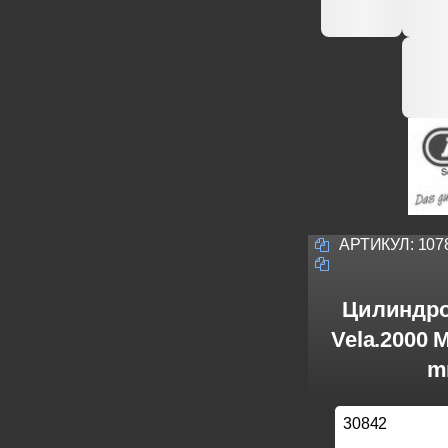
АРТИКУЛ:
107
Цилиндро
Vela.2000 
m
30842