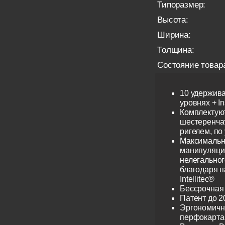
Типоразмер:
Высота:
Ширина:
Толщина:
Состояние товар
10 удержив
уровнях + I
Комплектую
шестеренча
ригелем, по
Максимальн
манипуляци
нелегальног
благодаря 
Intellitec®
Бессрочная
Патент до 2
Эргономичн
перфокарта