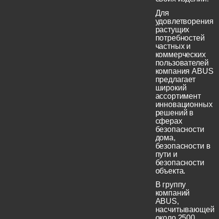
Для
удовлетворения
растущих
потребностей
частных и
коммерческих
пользователей
компания ABUS
предлагает
широкий
ассортимент
инновационных
решений в
сферах
безопасности
дома,
безопасности в
пути и
безопасности
объекта.
В группу
компаний
ABUS,
насчитывающей
около 2500