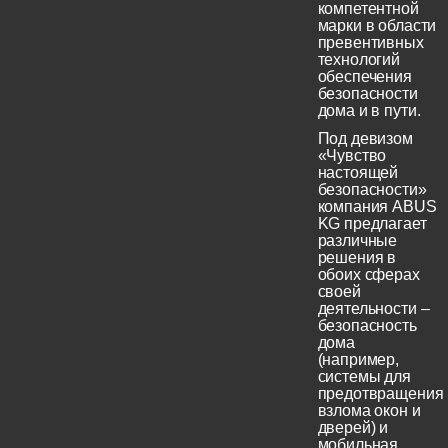
компетентной
марки в области
превентивных
технологий
обеспечения
безопасности
дома и в пути.
Под девизом
«Чувство
настоящей
безопасности»
компания ABUS
KG предлагает
различные
решения в
обоих сферах
своей
деятельности –
безопасность
дома
(например,
системы для
предотвращения
взлома окон и
дверей) и
мобильная