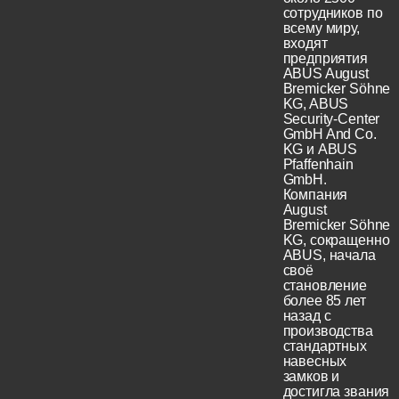
сотрудников по
всему миру,
входят
предприятия
ABUS August
Bremicker Söhne
KG, ABUS
Security-Center
GmbH And Co.
KG и ABUS
Pfaffenhain
GmbH.
Компания
August
Bremicker Söhne
KG, сокращенно
ABUS, начала
своё
становление
более 85 лет
назад с
производства
стандартных
навесных
замков и
достигла звания