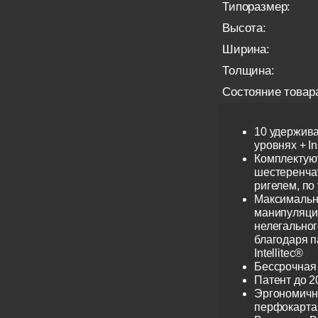
Типоразмер:
Высота:
Ширина:
Толщина:
Состояние товар
10 удержив
уровнях + I
Комплектую
шестеренча
ригелем, по
Максимальн
манипуляци
нелегальног
благодаря 
Intellitec®
Бессрочная
Патент до 2
Эргономичн
перфокарта