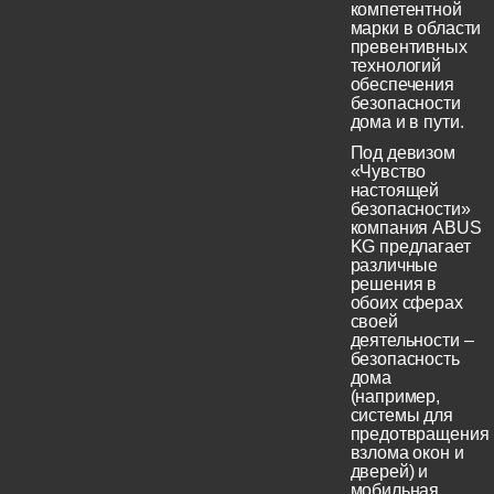
компетентной
марки в области
превентивных
технологий
обеспечения
безопасности
дома и в пути.
Под девизом
«Чувство
настоящей
безопасности»
компания ABUS
KG предлагает
различные
решения в
обоих сферах
своей
деятельности –
безопасность
дома
(например,
системы для
предотвращения
взлома окон и
дверей) и
мобильная