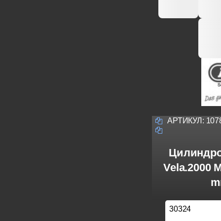
АРТИКУЛ:
107
Цилиндро
Vela.2000 
m
30324