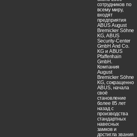
сотрудников по
всему миру,
входят
предприятия
ABUS August
Bremicker Söhne
KG, ABUS
Security-Center
GmbH And Co.
KG и ABUS
Pfaffenhain
GmbH.
Компания
August
Bremicker Söhne
KG, сокращенно
ABUS, начала
своё
становление
более 85 лет
назад с
производства
стандартных
навесных
замков и
достигла звания