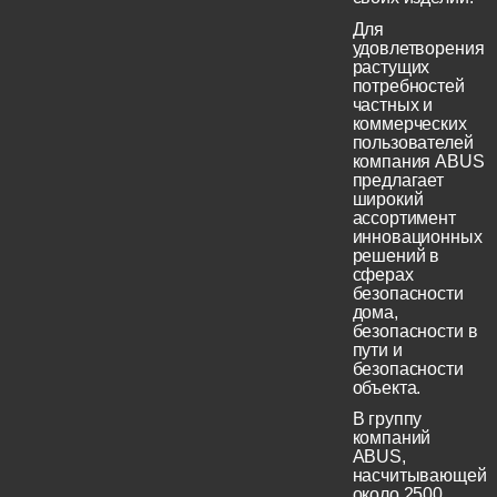
Для
удовлетворения
растущих
потребностей
частных и
коммерческих
пользователей
компания ABUS
предлагает
широкий
ассортимент
инновационных
решений в
сферах
безопасности
дома,
безопасности в
пути и
безопасности
объекта.
В группу
компаний
ABUS,
насчитывающей
около 2500