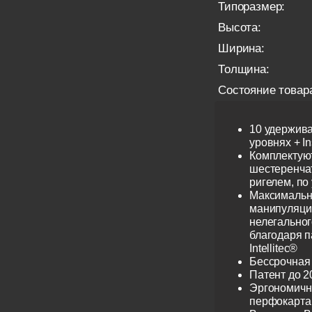
Типоразмер:
Высота:
Ширина:
Толщина:
Состояние товар
10 удержив
уровнях + I
Комплектую
шестеренча
ригелем, по
Максимальн
манипуляци
нелегальног
благодаря 
Intellitec®
Бессрочная
Патент до 2
Эргономичн
перфокарта