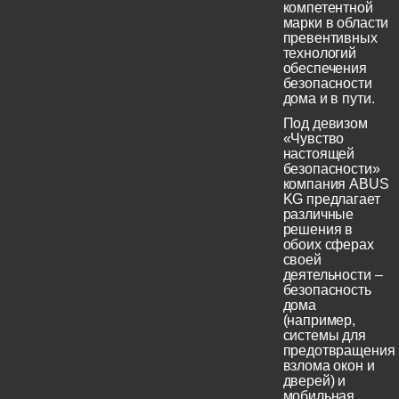
компетентной
марки в области
превентивных
технологий
обеспечения
безопасности
дома и в пути.
Под девизом
«Чувство
настоящей
безопасности»
компания ABUS
KG предлагает
различные
решения в
обоих сферах
своей
деятельности –
безопасность
дома
(например,
системы для
предотвращения
взлома окон и
дверей) и
мобильная