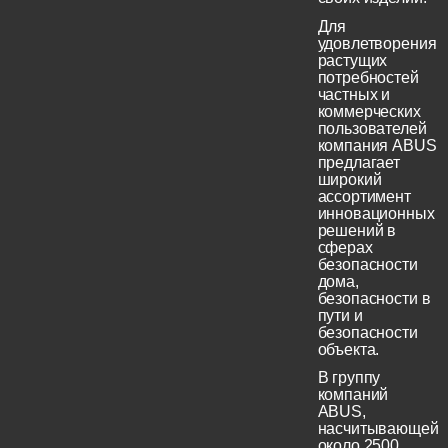
Для
удовлетворения
растущих
потребностей
частных и
коммерческих
пользователей
компания ABUS
предлагает
широкий
ассортимент
инновационных
решений в
сферах
безопасности
дома,
безопасности в
пути и
безопасности
объекта.
В группу
компаний
ABUS,
насчитывающей
около 2500