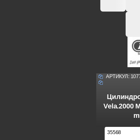
АРТИКУЛ:
107
Цилиндро
Vela.2000 
m
35568