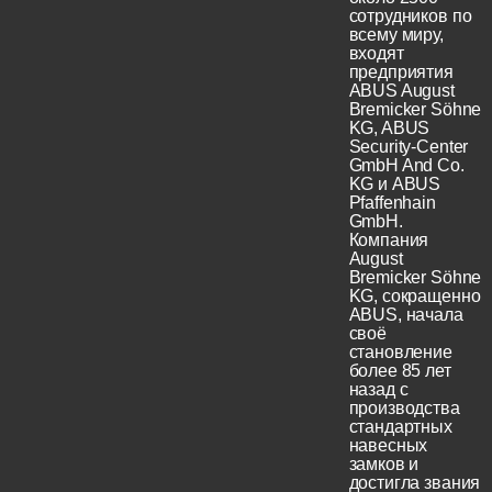
сотрудников по
всему миру,
входят
предприятия
ABUS August
Bremicker Söhne
KG, ABUS
Security-Center
GmbH And Co.
KG и ABUS
Pfaffenhain
GmbH.
Компания
August
Bremicker Söhne
KG, сокращенно
ABUS, начала
своё
становление
более 85 лет
назад с
производства
стандартных
навесных
замков и
достигла звания