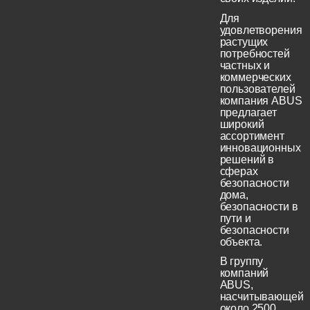
Для
удовлетворения
растущих
потребностей
частных и
коммерческих
пользователей
компания ABUS
предлагает
широкий
ассортимент
инновационных
решений в
сферах
безопасности
дома,
безопасности в
пути и
безопасности
объекта.
В группу
компаний
ABUS,
насчитывающей
около 2500