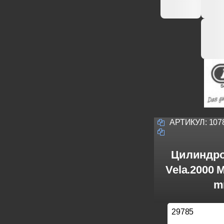
АРТИКУЛ:
107
Цилиндро
Vela.2000 
m
29785