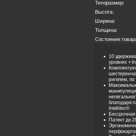
Типоразмер:
Высота:
Ширина:
Толщина:
Состояние товар
10 удержив
уровнях + I
Комплектую
шестеренча
ригелем, по
Максимальн
манипуляци
нелегальног
благодаря 
Intellitec®
Бессрочная
Патент до 2
Эргономичн
перфокарта