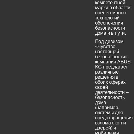
компетентной
марки в области
превентивных
технологий
обеспечения
безопасности
дома и в пути.
Под девизом
«Чувство
настоящей
безопасности»
компания ABUS
KG предлагает
различные
решения в
обоих сферах
своей
деятельности –
безопасность
дома
(например,
системы для
предотвращения
взлома окон и
дверей) и
мобильная