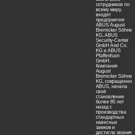
сотрудников по
всему миру,
входят
предприятия
ABUS August
Bremicker Söhne
KG, ABUS
Security-Center
GmbH And Co.
KG и ABUS
Pfaffenhain
GmbH.
Компания
August
Bremicker Söhne
KG, сокращенно
ABUS, начала
своё
становление
более 85 лет
назад с
производства
стандартных
навесных
замков и
достигла звания