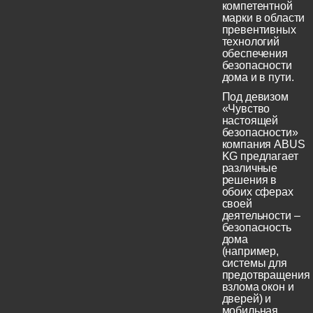
компетентной
марки в области
превентивных
технологий
обеспечения
безопасности
дома и в пути.
Под девизом
«Чувство
настоящей
безопасности»
компания ABUS
KG предлагает
различные
решения в
обоих сферах
своей
деятельности –
безопасность
дома
(например,
системы для
предотвращения
взлома окон и
дверей) и
мобильная