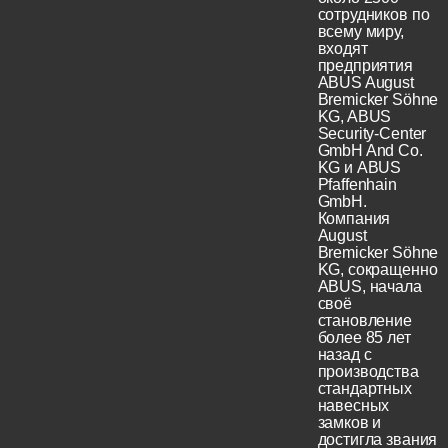
сотрудников по
всему миру,
входят
предприятия
ABUS August
Bremicker Söhne
KG, ABUS
Security-Center
GmbH And Co.
KG и ABUS
Pfaffenhain
GmbH.
Компания
August
Bremicker Söhne
KG, сокращенно
ABUS, начала
своё
становление
более 85 лет
назад с
производства
стандартных
навесных
замков и
достигла звания