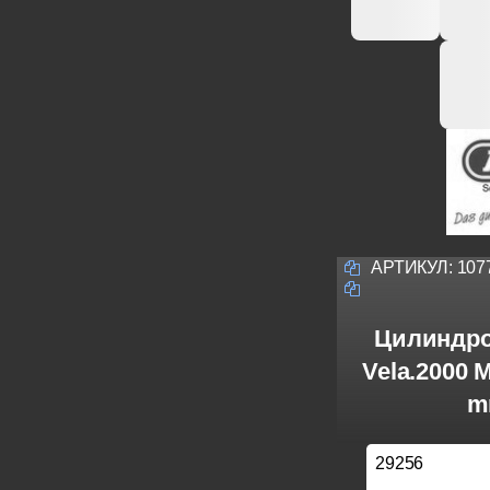
АРТИКУЛ:
107
Цилиндро
Vela.2000 
m
29256