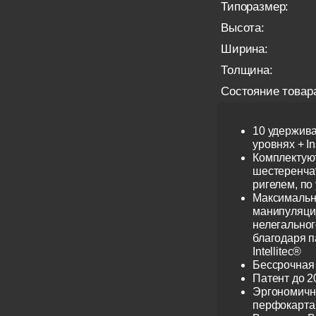
Типоразмер:
Высота:
Ширина:
Толщина:
Состояние товар
10 удержив
уровнях + I
Комплектую
шестеренча
ригелем, по
Максимальн
манипуляци
нелегальног
благодаря 
Intellitec®
Бессрочная
Патент до 2
Эргономичн
перфокарта