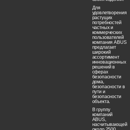
Для
удовлетворения
растущих
потребностей
частных и
коммерческих
пользователей
компания ABUS
предлагает
широкий
ассортимент
инновационных
решений в
сферах
безопасности
дома,
безопасности в
пути и
безопасности
объекта.
В группу
компаний
ABUS,
насчитывающей
около 2500