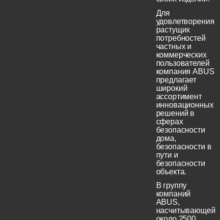
Для
удовлетворения
растущих
потребностей
частных и
коммерческих
пользователей
компания ABUS
предлагает
широкий
ассортимент
инновационных
решений в
сферах
безопасности
дома,
безопасности в
пути и
безопасности
объекта.
В группу
компаний
ABUS,
насчитывающей
около 2500