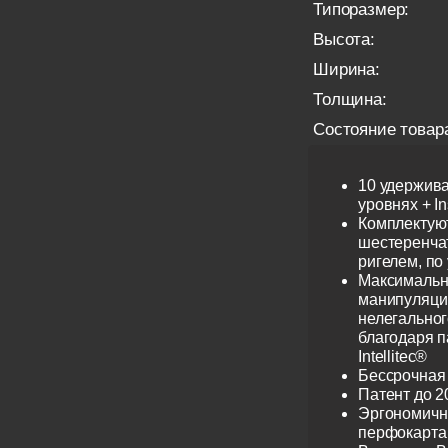
Типоразмер:
Высота:
Ширина:
Толщина:
Состояние товар
10 удержив
уровнях + I
Комплектую
шестеренча
ригелем, по
Максимальн
манипуляци
нелегальног
благодаря 
Intellitec®
Бессрочная
Патент до 2
Эргономичн
перфокарта