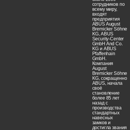
сотрудников по
всему миру,
входят
предприятия
ABUS August
Bremicker Söhne
KG, ABUS
Security-Center
GmbH And Co.
KG и ABUS
Pfaffenhain
GmbH.
Компания
August
Bremicker Söhne
KG, сокращенно
ABUS, начала
своё
становление
более 85 лет
назад с
производства
стандартных
навесных
замков и
достигла звания