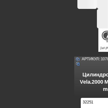
АРТИКУЛ:
107
Цилиндро
Vela.2000 
m
32251