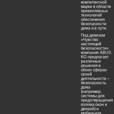
компетентной
марки в области
превентивных
технологий
обеспечения
безопасности
дома и в пути.
Под девизом
«Чувство
настоящей
безопасности»
компания ABUS
KG предлагает
различные
решения в
обоих сферах
своей
деятельности –
безопасность
дома
(например,
системы для
предотвращения
взлома окон и
дверей) и
мобильная