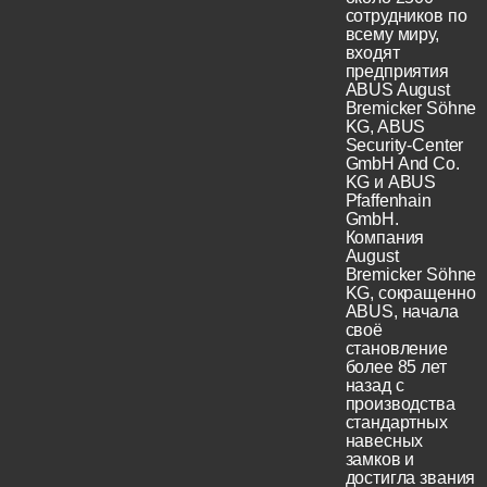
сотрудников по
всему миру,
входят
предприятия
ABUS August
Bremicker Söhne
KG, ABUS
Security-Center
GmbH And Co.
KG и ABUS
Pfaffenhain
GmbH.
Компания
August
Bremicker Söhne
KG, сокращенно
ABUS, начала
своё
становление
более 85 лет
назад с
производства
стандартных
навесных
замков и
достигла звания