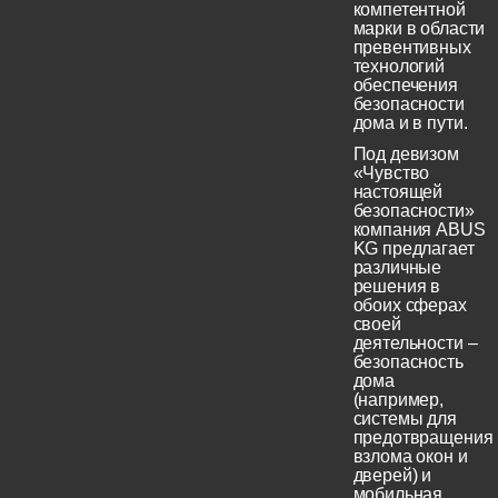
компетентной
марки в области
превентивных
технологий
обеспечения
безопасности
дома и в пути.
Под девизом
«Чувство
настоящей
безопасности»
компания ABUS
KG предлагает
различные
решения в
обоих сферах
своей
деятельности –
безопасность
дома
(например,
системы для
предотвращения
взлома окон и
дверей) и
мобильная