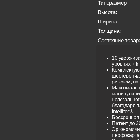
Типоразмер:
Высота:
Ширина:
Толщина:
Состояние товар
10 удержив
уровнях + I
Комплектую
шестеренча
ригелем, по
Максимальн
манипуляци
нелегальног
благодаря 
Intellitec®
Бессрочная
Патент до 2
Эргономичн
перфокарта