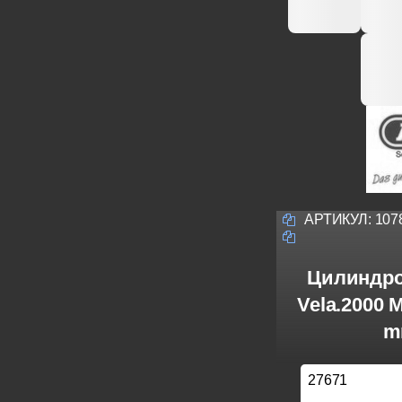
АРТИКУЛ:
107
Цилиндро
Vela.2000 
m
27671