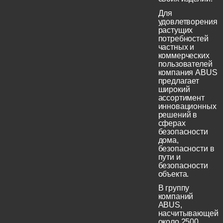
Для
удовлетворения
растущих
потребностей
частных и
коммерческих
пользователей
компания ABUS
предлагает
широкий
ассортимент
инновационных
решений в
сферах
безопасности
дома,
безопасности в
пути и
безопасности
объекта.
В группу
компаний
ABUS,
насчитывающей
около 2500