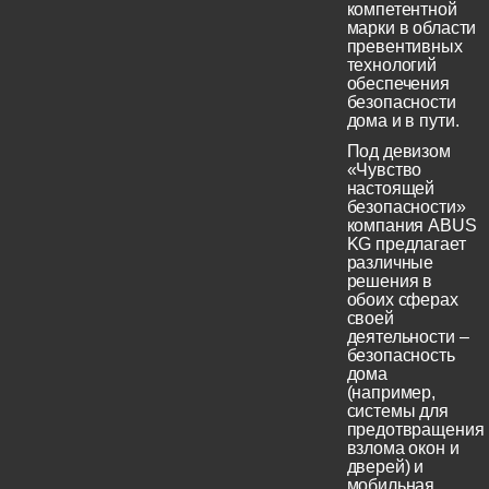
компетентной
марки в области
превентивных
технологий
обеспечения
безопасности
дома и в пути.
Под девизом
«Чувство
настоящей
безопасности»
компания ABUS
KG предлагает
различные
решения в
обоих сферах
своей
деятельности –
безопасность
дома
(например,
системы для
предотвращения
взлома окон и
дверей) и
мобильная