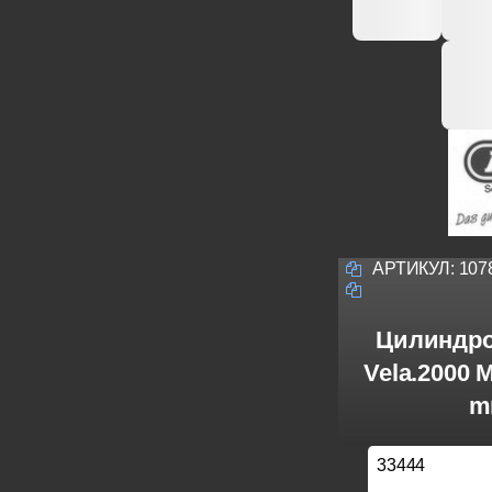
АРТИКУЛ:
107
Цилиндро
Vela.2000 
m
33444