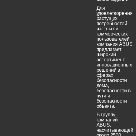
Для
удовлетворения
растущих
потребностей
частных и
коммерческих
пользователей
компания ABUS
предлагает
широкий
ассортимент
инновационных
решений в
сферах
безопасности
дома,
безопасности в
пути и
безопасности
объекта.
В группу
компаний
ABUS,
насчитывающей
около 2500