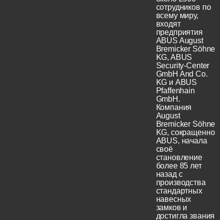
сотрудников по
всему миру,
входят
предприятия
ABUS August
Bremicker Söhne
KG, ABUS
Security-Center
GmbH And Co.
KG и ABUS
Pfaffenhain
GmbH.
Компания
August
Bremicker Söhne
KG, сокращенно
ABUS, начала
своё
становление
более 85 лет
назад с
производства
стандартных
навесных
замков и
достигла звания