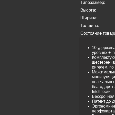
Типоразмер:
Высота:
Ширина:
Толщина:
Состояние товар
10 удержив
уровнях + I
Комплектую
шестеренча
ригелем, по
Максимальн
манипуляци
нелегальног
благодаря 
Intellitec®
Бессрочная
Патент до 2
Эргономичн
перфокарта