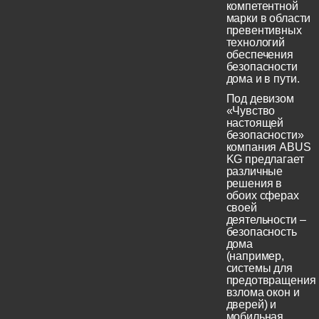
компетентной
марки в области
превентивных
технологий
обеспечения
безопасности
дома и в пути.
Под девизом
«Чувство
настоящей
безопасности»
компания ABUS
KG предлагает
различные
решения в
обоих сферах
своей
деятельности –
безопасность
дома
(например,
системы для
предотвращения
взлома окон и
дверей) и
мобильная