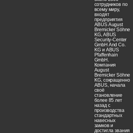
сотрудников по
всему миру,
входят
предприятия
ABUS August
Bremicker Söhne
KG, ABUS
Security-Center
GmbH And Co.
KG и ABUS
Pfaffenhain
GmbH.
Компания
August
Bremicker Söhne
KG, сокращенно
ABUS, начала
своё
становление
более 85 лет
назад с
производства
стандартных
навесных
замков и
достигла звания