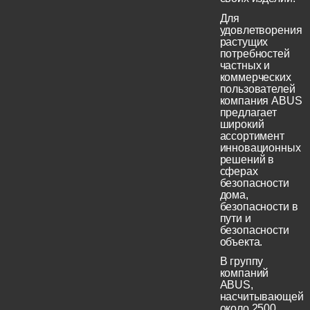
Для
удовлетворения
растущих
потребностей
частных и
коммерческих
пользователей
компания ABUS
предлагает
широкий
ассортимент
инновационных
решений в
сферах
безопасности
дома,
безопасности в
пути и
безопасности
объекта.
В группу
компаний
ABUS,
насчитывающей
около 2500