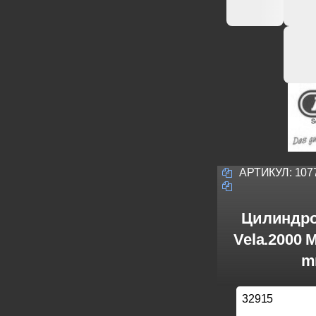
АРТИКУЛ:
107
Цилиндро
Vela.2000 
m
32915