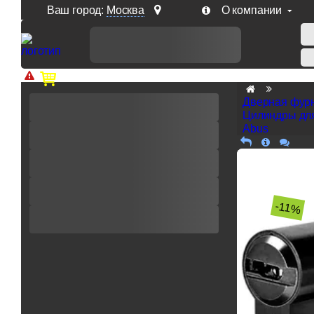
Ваш город:
Москва
О компании
Доп. скидка от цен на сайте 7% при заказе от 50 тыс. р
Дверная фур
Цилиндры дл
Abus
-11%