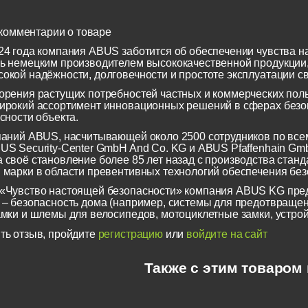
комментарии о товаре
24 года компания ABUS заботится об обеспечении чувства н
ь немецким производителем высококачественной продукции
окой надёжности, долговечности и простоте эксплуатации св
орения растущих потребностей частных и коммерческих по
ирокий ассортимент инновационных решений в сферах безоп
сности объекта.
паний ABUS, насчитывающей около 2500 сотрудников по всем
US Security-Center GmbH And Co. KG и ABUS Pfaffenhain Gm
 своё становление более 85 лет назад с производства станд
 марки в области превентивных технологий обеспечения безо
«Чувство настоящей безопасности» компания ABUS KG пред
 – безопасность дома (например, системы для предотвращен
амки и шлемы для велосипедов, мотоциклетные замки, устрой
ть отзыв, пройдите
регистрацию
или
войдите на сайт
Также с этим товаром