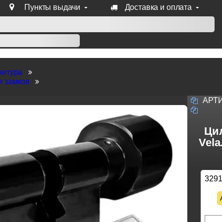
Пункты выдачи
Доставка и оплата
уб продукции Venezia, Fratelli, Tupai, Extreza, Melodia, Forme
нитура
я замков
АРТ
Ци
Vela
329