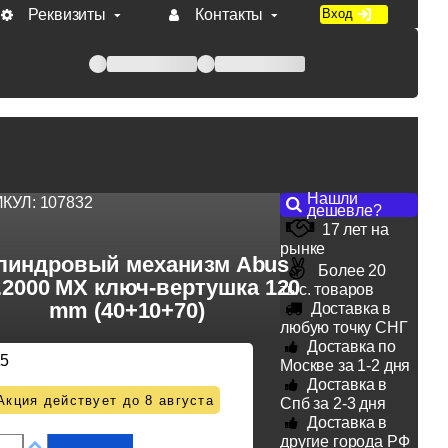
Реквизиты
Контакты
Вход
 при оплате по счету.
Нашли
ИКУЛ:
107832
дешевле?
17 лет на
рынке
линдровый механизм Abus
Более 20
.2000 MX ключ-вертушка 120
тыс. товаров
mm (40+10+70)
Доставка в
любую точку СНГ
Доставка по
15
Москве за 1-2 дня
Доставка в
Акция действует до 8 августа
Спб за 2-3 дня
Доставка в
другие города РФ