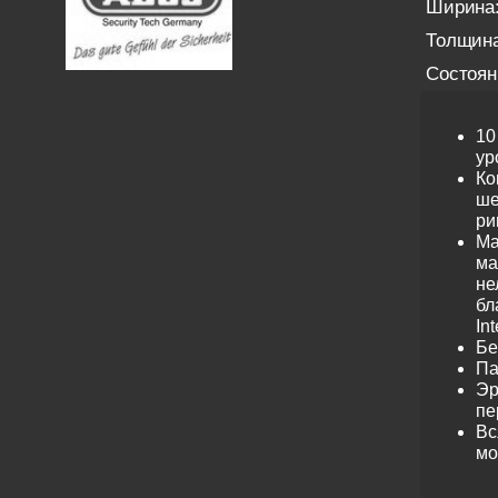
Ширина
Толщина
Состоян
10
ур
Ко
ше
ри
Ма
ма
не
бл
Int
Бе
Па
Эр
пе
Вс
мо