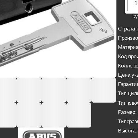
Ку
Страна 
Произво
Материа
Код про
Коллекц
Цена ука
Гаранти
Тип цил
Тип клю
Размер:
Типораз
Высота: