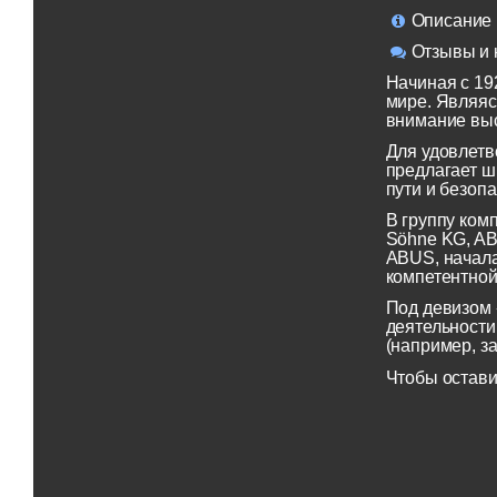
Описание
Отзывы и 
Начиная с 19
мире. Являяс
внимание выс
Для удовлетв
предлагает ш
пути и безопа
В группу ком
Söhne KG, AB
ABUS, начала
компетентной
Под девизом 
деятельности
(например, з
Чтобы остави