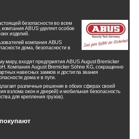
астоящей безопасности во всем
, компания ABUS уделяет особое
оих изделий.
льзователей компания ABUS
асности дома, безопасности в
у миру, входят предприятия ABUS August Bremicker
bH. Компания August Bremicker Söhne KG, сокращенно
артных навесных замков и достигла звания
пасности дома и в пути.
лагает различные решения в обоих сферах своей
ия взлома окон и дверей) и мобильная безопасность
ства для крепления грузов).
 покупают