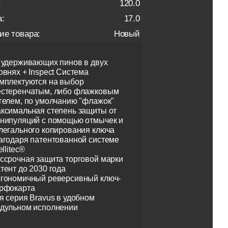
:
120.0
:
17.0
ие товара:
Новый
 удерживающих пинов в двух
овнях + Inspect Система
мплектуются на выбор
стеренчатым, либо флажковым
гелем, по умолчанию "флажок"
ксимальная степень защиты от
нипуляций с помощью отмычек и
легального копирования ключа
агодаря патентованной системе
ellitec®
ссрочная защита торговой марки
тент до 2030 года
гономичный реверсивный ключ-
рфокарта
я серия Bravus в удобном
дульном исполнении