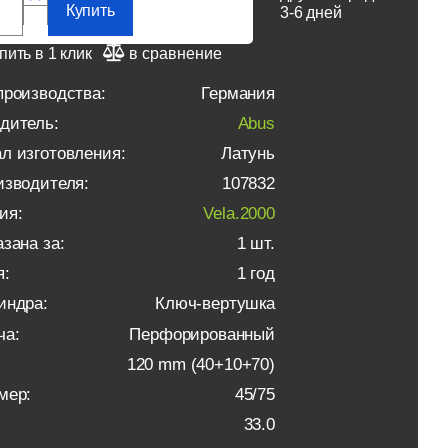
Купить
3-6 дней
пить в 1 клик
в сравнение
производства:
Германия
дитель:
Abus
л изготовления:
Латунь
изводителя:
107832
ия:
Vela.2000
зана за:
1 шт.
я:
1 год
индра:
Ключ-вертушка
ча:
Перфорированный
120 mm (40+10+70)
мер:
45/75
33.0