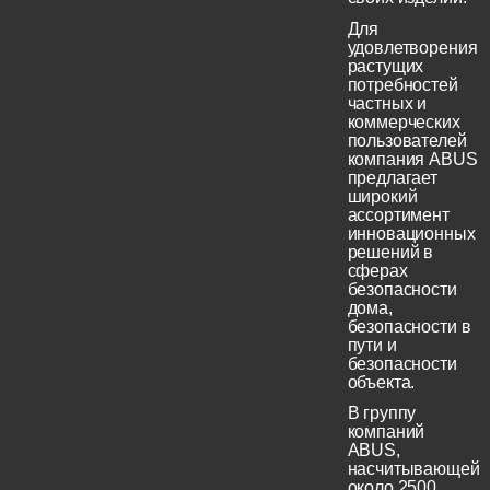
Для
удовлетворения
растущих
потребностей
частных и
коммерческих
пользователей
компания ABUS
предлагает
широкий
ассортимент
инновационных
решений в
сферах
безопасности
дома,
безопасности в
пути и
безопасности
объекта.
В группу
компаний
ABUS,
насчитывающей
около 2500