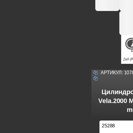
АРТИКУЛ:
107
Цилиндро
Vela.2000 
m
25288