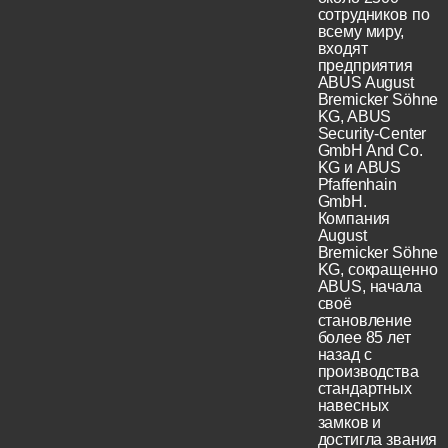
сотрудников по
всему миру,
входят
предприятия
ABUS August
Bremicker Söhne
KG, ABUS
Security-Center
GmbH And Co.
KG и ABUS
Pfaffenhain
GmbH.
Компания
August
Bremicker Söhne
KG, сокращенно
ABUS, начала
своё
становление
более 85 лет
назад с
производства
стандартных
навесных
замков и
достигла звания