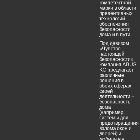
компетентной
марки в области
превентивных
технологий
обеспечения
безопасности
дома и в пути.
Под девизом
«Чувство
настоящей
безопасности»
компания ABUS
KG предлагает
различные
решения в
обоих сферах
своей
деятельности –
безопасность
дома
(например,
системы для
предотвращения
взлома окон и
дверей) и
мобильная