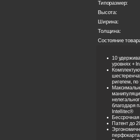
Типоразмер:
Высота:
Ширина:
Толщина:
Состояние товар
10 удержив
уровнях + I
Комплектую
шестеренча
ригелем, по
Максимальн
манипуляци
нелегальног
благодаря 
Intellitec®
Бессрочная
Патент до 2
Эргономичн
перфокарта