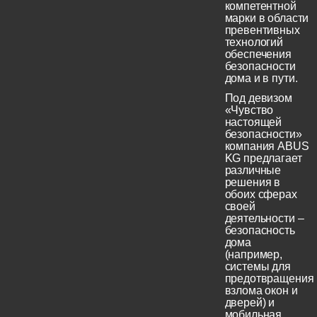
компетентной
марки в области
превентивных
технологий
обеспечения
безопасности
дома и в пути.
Под девизом
«Чувство
настоящей
безопасности»
компания ABUS
KG предлагает
различные
решения в
обоих сферах
своей
деятельности –
безопасность
дома
(например,
системы для
предотвращения
взлома окон и
дверей) и
мобильная