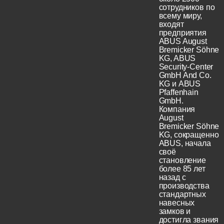
сотрудников по
всему миру,
входят
предприятия
ABUS August
Bremicker Söhne
KG, ABUS
Security-Center
GmbH And Co.
KG и ABUS
Pfaffenhain
GmbH.
Компания
August
Bremicker Söhne
KG, сокращенно
ABUS, начала
своё
становление
более 85 лет
назад с
производства
стандартных
навесных
замков и
достигла звания