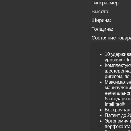
Типоразмер:
Высота:
Ширина:
Толщина:
Состояние товар
10 удержив
уровнях + I
Комплектую
шестеренча
ригелем, по
Максимальн
манипуляци
нелегальног
благодаря 
Intellitec®
Бессрочная
Патент до 2
Эргономичн
перфокарта