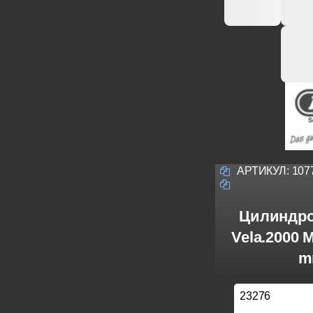
АРТИКУЛ:
107
Цилиндро
Vela.2000 
m
23276