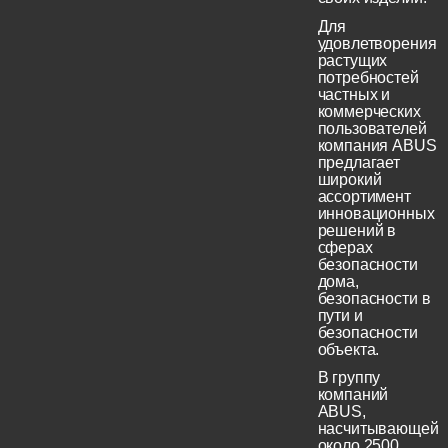
Для
удовлетворения
растущих
потребностей
частных и
коммерческих
пользователей
компания ABUS
предлагает
широкий
ассортимент
инновационных
решений в
сферах
безопасности
дома,
безопасности в
пути и
безопасности
объекта.
В группу
компаний
ABUS,
насчитывающей
около 2500