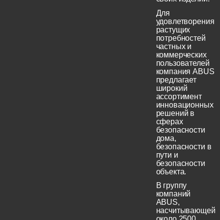
Для
удовлетворения
растущих
потребностей
частных и
коммерческих
пользователей
компания ABUS
предлагает
широкий
ассортимент
инновационных
решений в
сферах
безопасности
дома,
безопасности в
пути и
безопасности
объекта.
В группу
компаний
ABUS,
насчитывающей
около 2500