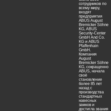
сотрудников по
всему миру,
входят
предприятия
ABUS August
Bremicker Söhne
KG, ABUS
Security-Center
GmbH And Co.
KG и ABUS
Pfaffenhain
GmbH.
Компания
August
Bremicker Söhne
KG, сокращенно
ABUS, начала
своё
становление
более 85 лет
назад с
производства
стандартных
навесных
замков и
достигла звания