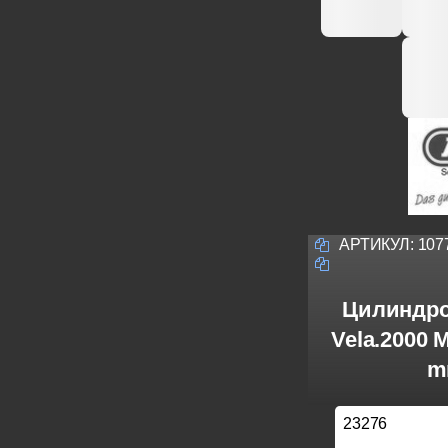
АРТИКУЛ:
107
Цилиндро
Vela.2000 
m
23276