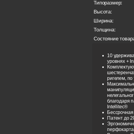
Типоразмер:
Высота:
Ширина:
Толщина:
Состояние товар
10 удержив
уровнях + I
Комплектую
шестеренча
ригелем, по
Максимальн
манипуляци
нелегальног
благодаря 
Intellitec®
Бессрочная
Патент до 2
Эргономичн
перфокарта