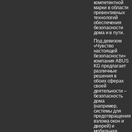
компетентной
марки в области
превентивных
технологий
обеспечения
безопасности
дома и в пути.
Под девизом
«Чувство
настоящей
безопасности»
компания ABUS
KG предлагает
различные
решения в
обоих сферах
своей
деятельности –
безопасность
дома
(например,
системы для
предотвращения
взлома окон и
дверей) и
мобильная