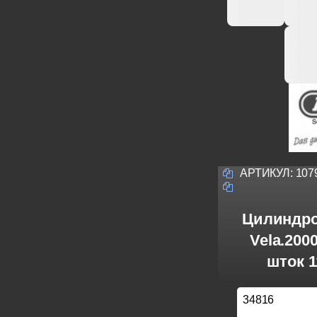
АРТИКУЛ:
107
Цилиндро
Vela.20
шток 1
34816