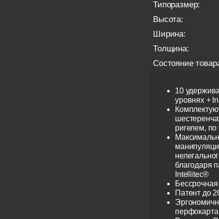
Типоразмер:
Высота:
Ширина:
Толщина:
Состояние товар
10 удержив
уровнях + I
Комплектую
шестеренча
ригелем, по
Максимальн
манипуляци
нелегальног
благодаря 
Intellitec®
Бессрочная
Патент до 2
Эргономичн
перфокарта