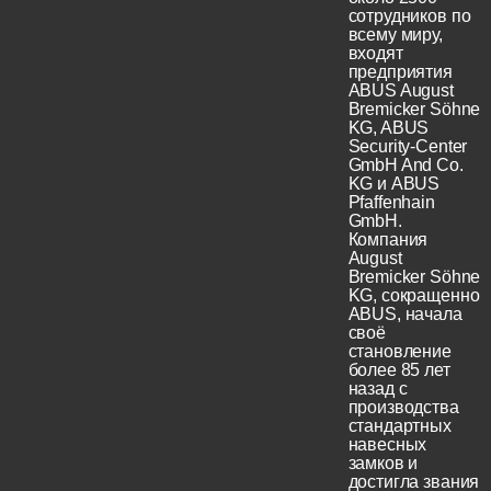
сотрудников по
всему миру,
входят
предприятия
ABUS August
Bremicker Söhne
KG, ABUS
Security-Center
GmbH And Co.
KG и ABUS
Pfaffenhain
GmbH.
Компания
August
Bremicker Söhne
KG, сокращенно
ABUS, начала
своё
становление
более 85 лет
назад с
производства
стандартных
навесных
замков и
достигла звания