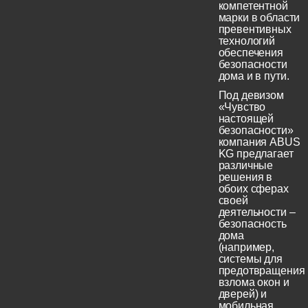
компетентной
марки в области
превентивных
технологий
обеспечения
безопасности
дома и в пути.
Под девизом
«Чувство
настоящей
безопасности»
компания ABUS
KG предлагает
различные
решения в
обоих сферах
своей
деятельности –
безопасность
дома
(например,
системы для
предотвращения
взлома окон и
дверей) и
мобильная