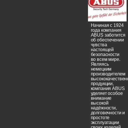
Начиная с 1924
года компания
ABUS заботится
об обеспечении
чувства
настоящей
безопасности
во всем мире.
Являясь
немецким
производителем
высококачествен
продукции,
компания ABUS
уделяет особое
внимание
высокой
надёжности,
долговечности и
простоте
эксплуатации
своих изделий.