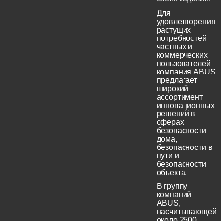
Для
удовлетворения
растущих
потребностей
частных и
коммерческих
пользователей
компания ABUS
предлагает
широкий
ассортимент
инновационных
решений в
сферах
безопасности
дома,
безопасности в
пути и
безопасности
объекта.
В группу
компаний
ABUS,
насчитывающей
около 2500