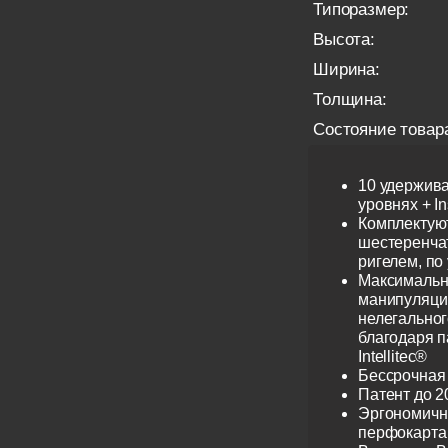
Типоразмер:
Высота:
Ширина:
Толщина:
Состояние товар
10 удержив
уровнях + I
Комплектую
шестеренча
ригелем, по
Максимальн
манипуляци
нелегальног
благодаря 
Intellitec®
Бессрочная
Патент до 2
Эргономичн
перфокарта