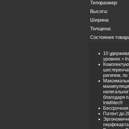
Типоразмер:
Высота:
Ширина:
Толщина:
Состояние товар
10 удержив
уровнях + I
Комплектую
шестеренча
ригелем, по
Максимальн
манипуляци
нелегальног
благодаря 
Intellitec®
Бессрочная
Патент до 2
Эргономичн
перфокарта