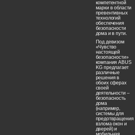
компетентной
марки в области
превентивных
технологий
обеспечения
безопасности
дома и в пути.
Под девизом
«Чувство
настоящей
безопасности»
компания ABUS
KG предлагает
различные
решения в
обоих сферах
своей
деятельности –
безопасность
дома
(например,
системы для
предотвращения
взлома окон и
дверей) и
мобильная