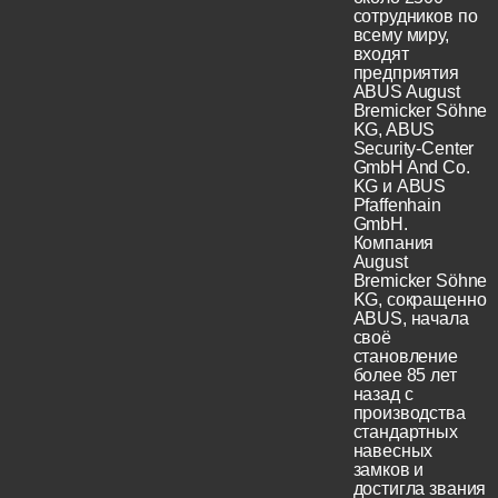
сотрудников по
всему миру,
входят
предприятия
ABUS August
Bremicker Söhne
KG, ABUS
Security-Center
GmbH And Co.
KG и ABUS
Pfaffenhain
GmbH.
Компания
August
Bremicker Söhne
KG, сокращенно
ABUS, начала
своё
становление
более 85 лет
назад с
производства
стандартных
навесных
замков и
достигла звания