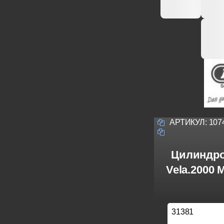
АРТИКУЛ:
107
Цилиндро
Vela.2000
31381