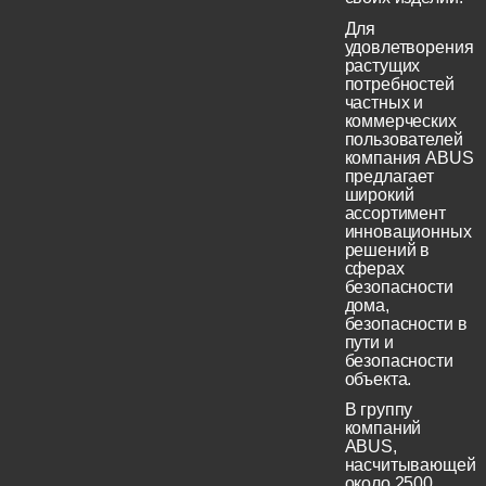
Для
удовлетворения
растущих
потребностей
частных и
коммерческих
пользователей
компания ABUS
предлагает
широкий
ассортимент
инновационных
решений в
сферах
безопасности
дома,
безопасности в
пути и
безопасности
объекта.
В группу
компаний
ABUS,
насчитывающей
около 2500