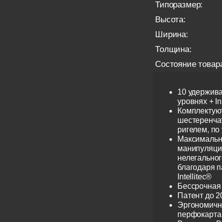
Типоразмер:
Высота:
Ширина:
Толщина:
Состояние товар
10 удержив
уровнях + I
Комплектую
шестеренча
ригелем, по
Максимальн
манипуляци
нелегальног
благодаря 
Intellitec®
Бессрочная
Патент до 2
Эргономичн
перфокарта