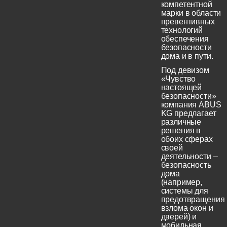
компетентной
марки в области
превентивных
технологий
обеспечения
безопасности
дома и в пути.
Под девизом
«Чувство
настоящей
безопасности»
компания ABUS
KG предлагает
различные
решения в
обоих сферах
своей
деятельности –
безопасность
дома
(например,
системы для
предотвращения
взлома окон и
дверей) и
мобильная