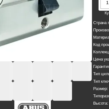
Ку
Страна 
Произво
Материа
Код про
Коллекц
Цена ука
Гаранти
Тип цил
Тип клю
Размер:
Типораз
Высота: