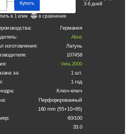
Купить
3-6 дней
пить в 1 клик
в сравнение
производства:
Германия
дитель:
Abus
л изготовления:
Латунь
изводителя:
107458
ия:
Vela.2000
зана за:
1 шт.
я:
1 год
индра:
Ключ-ключ
ча:
Перфорированный
160 mm (55+10+95)
мер:
60/100
33.0