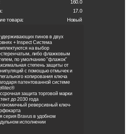
:
160.0
:
17.0
ие товара:
Новый
 удерживающих пинов в двух
овнях + Inspect Система
мплектуются на выбор
стеренчатым, либо флажковым
гелем, по умолчанию "флажок"
ксимальная степень защиты от
нипуляций с помощью отмычек и
легального копирования ключа
агодаря патентованной системе
ellitec®
ссрочная защита торговой марки
тент до 2030 года
гономичный реверсивный ключ-
рфокарта
я серия Bravus в удобном
дульном исполнении