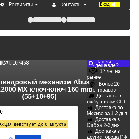
Реквизиты
Контакты
Вход
 при оплате по счету.
Нашли
ИКУЛ:
107458
дешевле?
17 лет на
рынке
линдровый механизм Abus
Более 20
a.2000 MX ключ-ключ 160 mm
тыс. товаров
(55+10+95)
Доставка в
любую точку СНГ
Доставка по
20
Москве за 1-2 дня
Доставка в
Акция действует до 8 августа
Спб за 2-3 дня
Доставка в
другие города РФ