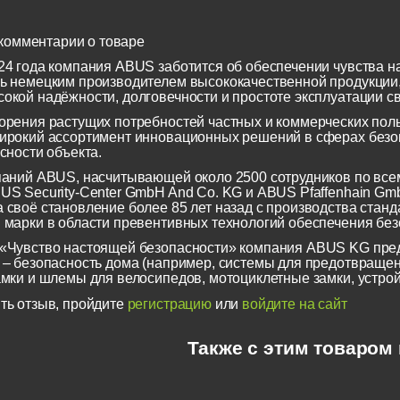
комментарии о товаре
24 года компания ABUS заботится об обеспечении чувства н
ь немецким производителем высококачественной продукции
окой надёжности, долговечности и простоте эксплуатации св
орения растущих потребностей частных и коммерческих по
ирокий ассортимент инновационных решений в сферах безоп
сности объекта.
паний ABUS, насчитывающей около 2500 сотрудников по всем
US Security-Center GmbH And Co. KG и ABUS Pfaffenhain Gm
 своё становление более 85 лет назад с производства станд
 марки в области превентивных технологий обеспечения безо
«Чувство настоящей безопасности» компания ABUS KG пред
 – безопасность дома (например, системы для предотвращен
амки и шлемы для велосипедов, мотоциклетные замки, устрой
ть отзыв, пройдите
регистрацию
или
войдите на сайт
Также с этим товаром