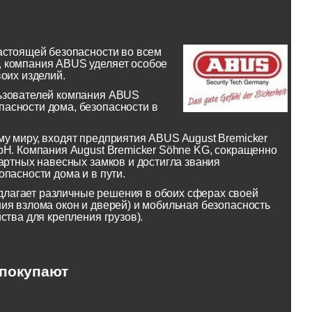
астоящей безопасности во всем
, компания ABUS уделяет особое
оих изделий.
льзователей компания ABUS
асности дома, безопасности в
у миру, входят предприятия ABUS August Bremicker
bH. Компания August Bremicker Söhne KG, сокращенно
артных навесных замков и достигла звания
пасности дома и в пути.
лагает различные решения в обоих сферах своей
ия взлома окон и дверей) и мобильная безопасность
ства для крепления грузов).
 покупают