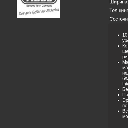
Ширина
Толщина
Состоян
10
ур
Ко
ше
ри
Ма
ма
не
бл
Int
Бе
Па
Эр
пе
Вс
мо