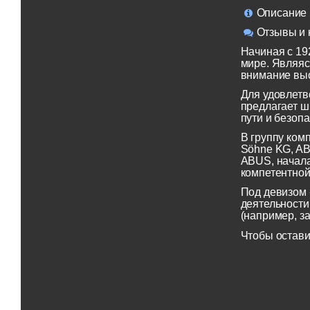
Описание
Отзывы и 
Начиная с 19
мире. Являяс
внимание выс
Для удовлетв
предлагает ш
пути и безопа
В группу ком
Söhne KG, AB
ABUS, начала
компетентной
Под девизом 
деятельности
(например, з
Чтобы остави