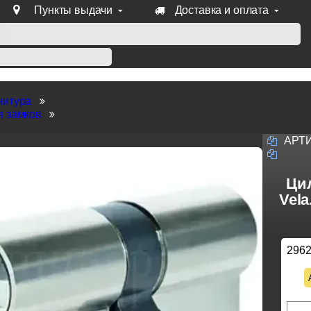
Пункты выдачи
Доставка и оплата
уб продукции Venezia, Fratelli, Tupai, Extreza, Melodia, Forme
нитура
я замков
АРТ
Ци
Vel
296