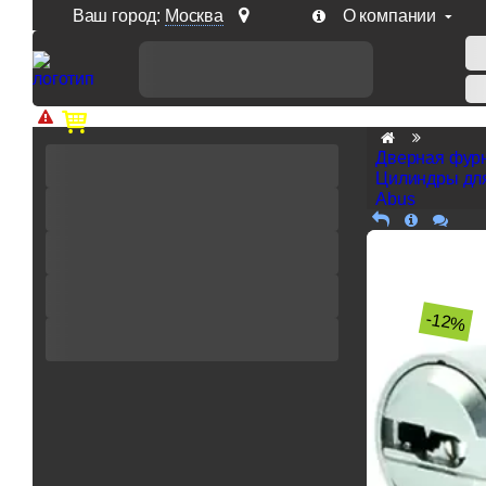
Ваш город:
Москва
О компании
Доп. скидка от цен на сайте 7% при заказе от 50 тыс. р
Дверная фур
Цилиндры дл
Abus
-12%