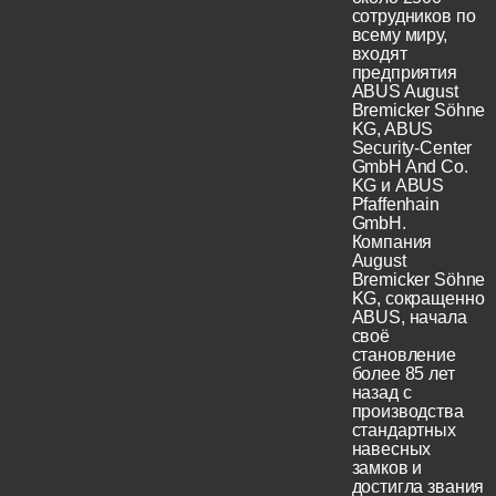
сотрудников по
всему миру,
входят
предприятия
ABUS August
Bremicker Söhne
KG, ABUS
Security-Center
GmbH And Co.
KG и ABUS
Pfaffenhain
GmbH.
Компания
August
Bremicker Söhne
KG, сокращенно
ABUS, начала
своё
становление
более 85 лет
назад с
производства
стандартных
навесных
замков и
достигла звания