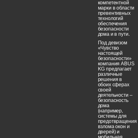
компетентной
марки в области
превентивных
технологий
обеспечения
безопасности
дома и в пути.
Под девизом
«Чувство
настоящей
безопасности»
компания ABUS
KG предлагает
различные
решения в
обоих сферах
своей
деятельности –
безопасность
дома
(например,
системы для
предотвращения
взлома окон и
дверей) и
мобильная