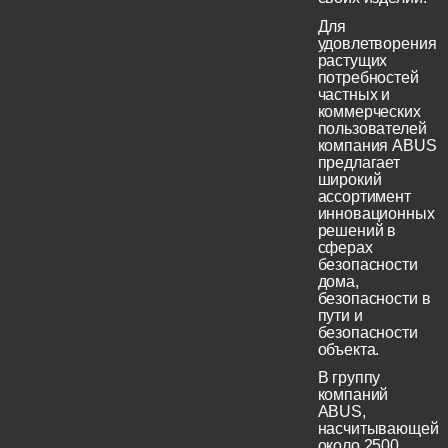
Для
удовлетворения
растущих
потребностей
частных и
коммерческих
пользователей
компания ABUS
предлагает
широкий
ассортимент
инновационных
решений в
сферах
безопасности
дома,
безопасности в
пути и
безопасности
объекта.
В группу
компаний
ABUS,
насчитывающей
около 2500