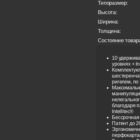
Типоразмер:
Высота:
Ширина:
Толщина:
Состояние товар
10 удержив
уровнях + I
Комплектую
шестеренча
ригелем, по
Максимальн
манипуляци
нелегальног
благодаря 
Intellitec®
Бессрочная
Патент до 2
Эргономичн
перфокарта