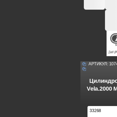
АРТИКУЛ:
107
Цилиндро
Vela.2000
33268