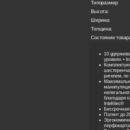
Типоразмер:
Высота:
Ширина:
Толщина:
Состояние товар
10 удержив
уровнях + I
Комплектую
шестеренча
ригелем, по
Максимальн
манипуляци
нелегальног
благодаря 
Intellitec®
Бессрочная
Патент до 2
Эргономичн
перфокарта