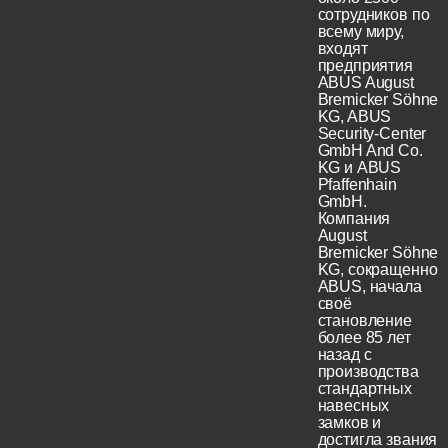
сотрудников по
всему миру,
входят
предприятия
ABUS August
Bremicker Söhne
KG, ABUS
Security-Center
GmbH And Co.
KG и ABUS
Pfaffenhain
GmbH.
Компания
August
Bremicker Söhne
KG, сокращенно
ABUS, начала
своё
становление
более 85 лет
назад с
производства
стандартных
навесных
замков и
достигла звания