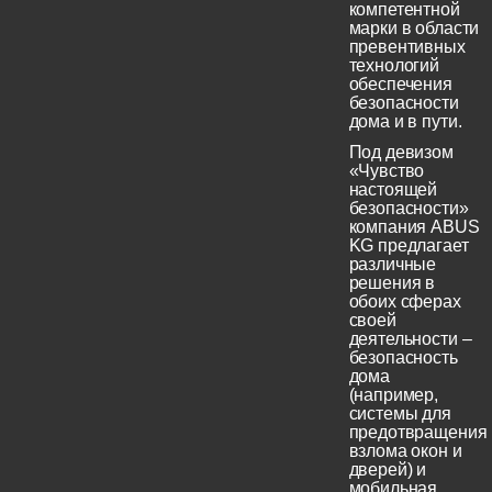
компетентной
марки в области
превентивных
технологий
обеспечения
безопасности
дома и в пути.
Под девизом
«Чувство
настоящей
безопасности»
компания ABUS
KG предлагает
различные
решения в
обоих сферах
своей
деятельности –
безопасность
дома
(например,
системы для
предотвращения
взлома окон и
дверей) и
мобильная