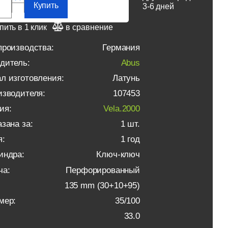
Купить
3-6 дней
пить в 1 клик
в сравнение
производства:
Германия
дитель:
Abus
л изготовления:
Латунь
изводителя:
107453
ия:
Vela.2000
зана за:
1 шт.
я:
1 год
индра:
Ключ-ключ
ча:
Перфорированный
135 mm (30+10+95)
мер:
35/100
33.0