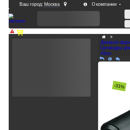
Ваш город:
Москва
О компании
Доп. скидка от цен на сайте 7% при заказе от 50 тыс. р
Дверная фур
Цилиндры дл
Abus
-31%