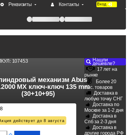
Реквизиты
Контакты
Вход
 при оплате по счету.
Нашли
ИКУЛ:
107453
дешевле?
17 лет на
рынке
линдровый механизм Abus
Более 20
a.2000 MX ключ-ключ 135 mm
тыс. товаров
(30+10+95)
Доставка в
любую точку СНГ
Доставка по
38
Москве за 1-2 дня
Доставка в
Акция действует до 8 августа
Спб за 2-3 дня
Доставка в
другие города РФ