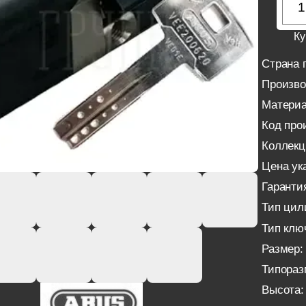
Ку
Страна 
Произво
Материа
Код про
Коллекц
Цена ука
Гаранти
Тип цил
Тип клю
Размер:
Типораз
Высота: