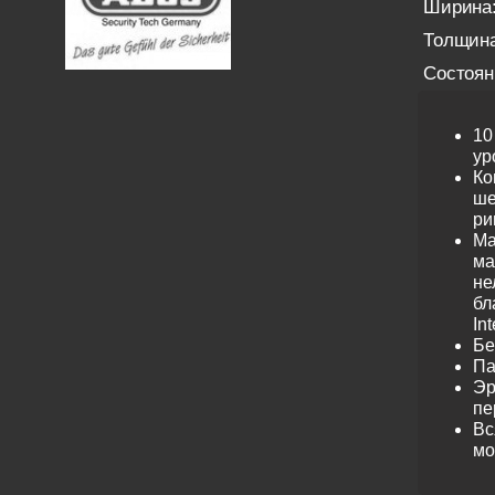
Ширина
Толщина
Состоян
10
ур
Ко
ше
ри
Ма
ма
не
бл
Int
Бе
Па
Эр
пе
Вс
мо