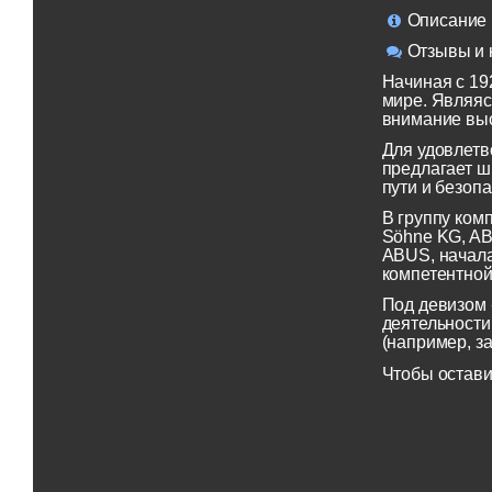
Описание
Отзывы и 
Начиная с 19
мире. Являяс
внимание выс
Для удовлетв
предлагает ш
пути и безопа
В группу ком
Söhne KG, AB
ABUS, начала
компетентной
Под девизом 
деятельности
(например, з
Чтобы остави