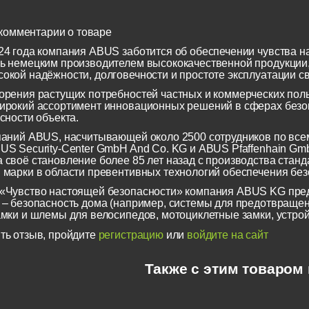
комментарии о товаре
24 года компания ABUS заботится об обеспечении чувства н
ь немецким производителем высококачественной продукции
окой надёжности, долговечности и простоте эксплуатации св
орения растущих потребностей частных и коммерческих по
ирокий ассортимент инновационных решений в сферах безоп
сности объекта.
паний ABUS, насчитывающей около 2500 сотрудников по всем
US Security-Center GmbH And Co. KG и ABUS Pfaffenhain Gm
 своё становление более 85 лет назад с производства станд
 марки в области превентивных технологий обеспечения безо
«Чувство настоящей безопасности» компания ABUS KG пред
 – безопасность дома (например, системы для предотвращен
амки и шлемы для велосипедов, мотоциклетные замки, устрой
ть отзыв, пройдите
регистрацию
или
войдите на сайт
Также с этим товаром