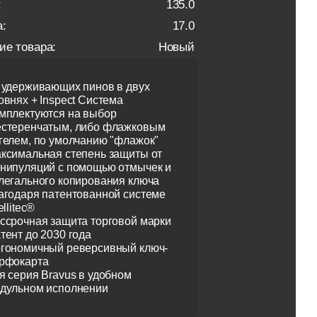
:
135.0
:
17.0
ие товара:
Новый
 удерживающих пинов в двух
овнях + Inspect Система
мплектуются на выбор
стеренчатым, либо флажковым
гелем, по умолчанию "флажок"
ксимальная степень защиты от
нипуляций с помощью отмычек и
легального копирования ключа
агодаря патентованной системе
ellitec®
ссрочная защита торговой марки
тент до 2030 года
гономичный реверсивный ключ-
рфокарта
я серия Bravus в удобном
дульном исполнении