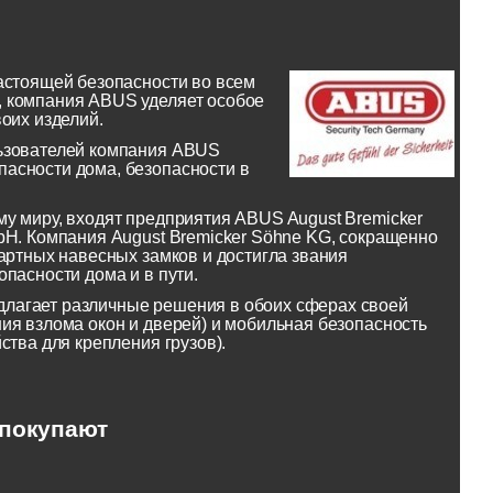
астоящей безопасности во всем
, компания ABUS уделяет особое
оих изделий.
льзователей компания ABUS
асности дома, безопасности в
у миру, входят предприятия ABUS August Bremicker
bH. Компания August Bremicker Söhne KG, сокращенно
артных навесных замков и достигла звания
пасности дома и в пути.
лагает различные решения в обоих сферах своей
ия взлома окон и дверей) и мобильная безопасность
ства для крепления грузов).
 покупают