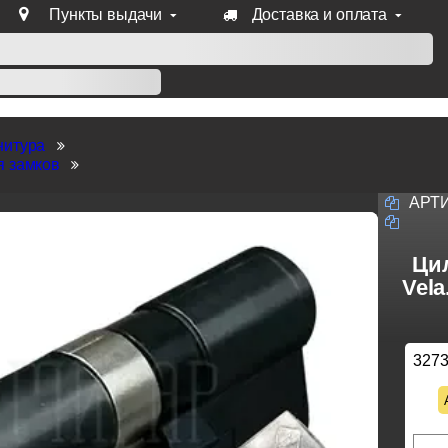
Пункты выдачи
Доставка и оплата
уб продукции Venezia, Fratelli, Tupai, Extreza, Melodia, Forme
нитура
я замков
АРТ
Ци
Vel
327