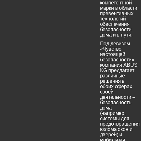
компетентной
марки в области
превентивных
технологий
обеспечения
безопасности
дома и в пути.
Под девизом
«Чувство
настоящей
безопасности»
компания ABUS
KG предлагает
различные
решения в
обоих сферах
своей
деятельности –
безопасность
дома
(например,
системы для
предотвращения
взлома окон и
дверей) и
мобильная