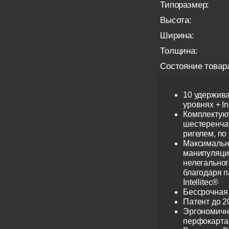
Типоразмер:
Высота:
Ширина:
Толщина:
Состояние товар
10 удержив
уровнях + I
Комплектую
шестеренча
ригелем, по
Максимальн
манипуляци
нелегальног
благодаря 
Intellitec®
Бессрочная
Патент до 2
Эргономичн
перфокарта