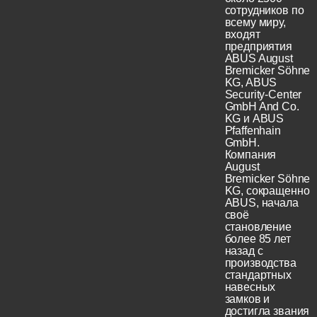
сотрудников по
всему миру,
входят
предприятия
ABUS August
Bremicker Söhne
KG, ABUS
Security-Center
GmbH And Co.
KG и ABUS
Pfaffenhain
GmbH.
Компания
August
Bremicker Söhne
KG, сокращенно
ABUS, начала
своё
становление
более 85 лет
назад с
производства
стандартных
навесных
замков и
достигла звания