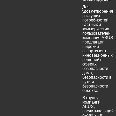
Для
удовлетворения
растущих
потребностей
частных и
коммерческих
пользователей
компания ABUS
предлагает
широкий
ассортимент
инновационных
решений в
сферах
безопасности
дома,
безопасности в
пути и
безопасности
объекта.
В группу
компаний
ABUS,
насчитывающей
около 2500