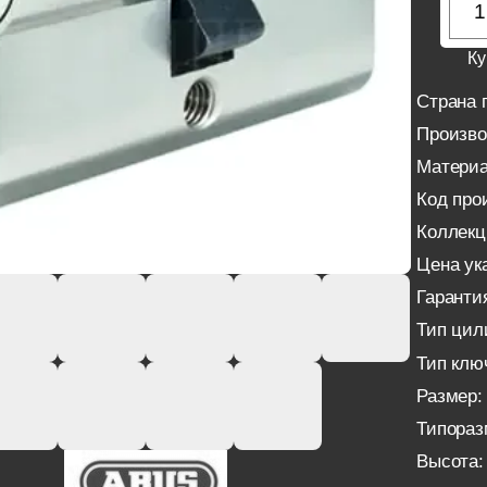
Ку
Страна 
Произво
Материа
Код про
Коллекц
Цена ука
Гаранти
Тип цил
Тип клю
Размер:
Типораз
Высота: