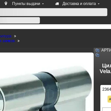
Пункты выдачи
Доставка и оплата
уб продукции Venezia, Fratelli, Tupai, Extreza, Melodia, Forme
нитура
я замков
АРТ
Ци
Vel
236
А