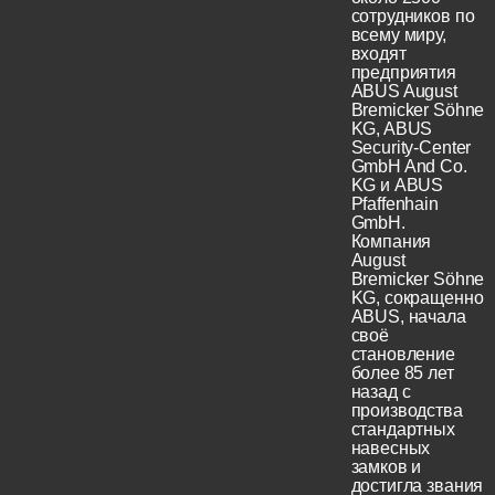
сотрудников по
всему миру,
входят
предприятия
ABUS August
Bremicker Söhne
KG, ABUS
Security-Center
GmbH And Co.
KG и ABUS
Pfaffenhain
GmbH.
Компания
August
Bremicker Söhne
KG, сокращенно
ABUS, начала
своё
становление
более 85 лет
назад с
производства
стандартных
навесных
замков и
достигла звания