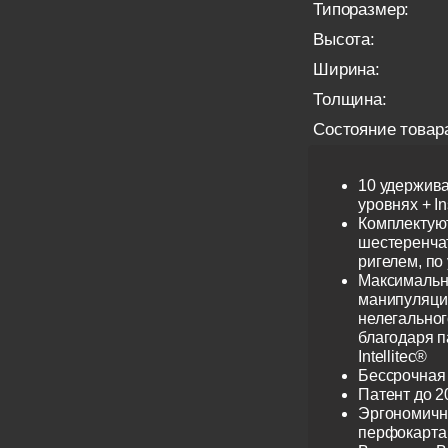
Типоразмер:
Высота:
Ширина:
Толщина:
Состояние товар
10 удержив
уровнях + I
Комплектую
шестеренча
ригелем, по
Максимальн
манипуляци
нелегальног
благодаря 
Intellitec®
Бессрочная
Патент до 2
Эргономичн
перфокарта