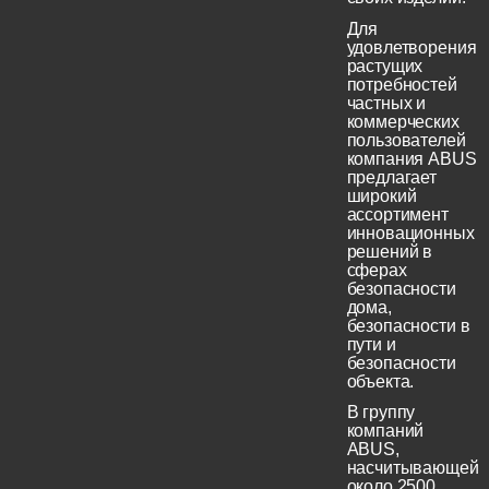
Для
удовлетворения
растущих
потребностей
частных и
коммерческих
пользователей
компания ABUS
предлагает
широкий
ассортимент
инновационных
решений в
сферах
безопасности
дома,
безопасности в
пути и
безопасности
объекта.
В группу
компаний
ABUS,
насчитывающей
около 2500