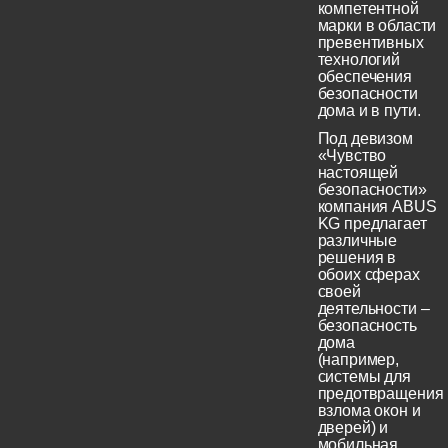
компетентной
марки в области
превентивных
технологий
обеспечения
безопасности
дома и в пути.
Под девизом
«Чувство
настоящей
безопасности»
компания ABUS
KG предлагает
различные
решения в
обоих сферах
своей
деятельности –
безопасность
дома
(например,
системы для
предотвращения
взлома окон и
дверей) и
мобильная