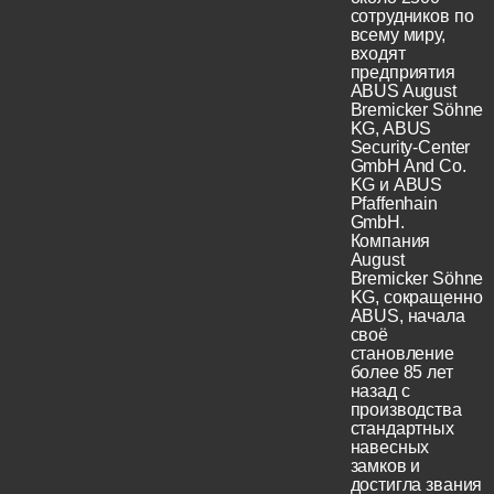
сотрудников по
всему миру,
входят
предприятия
ABUS August
Bremicker Söhne
KG, ABUS
Security-Center
GmbH And Co.
KG и ABUS
Pfaffenhain
GmbH.
Компания
August
Bremicker Söhne
KG, сокращенно
ABUS, начала
своё
становление
более 85 лет
назад с
производства
стандартных
навесных
замков и
достигла звания