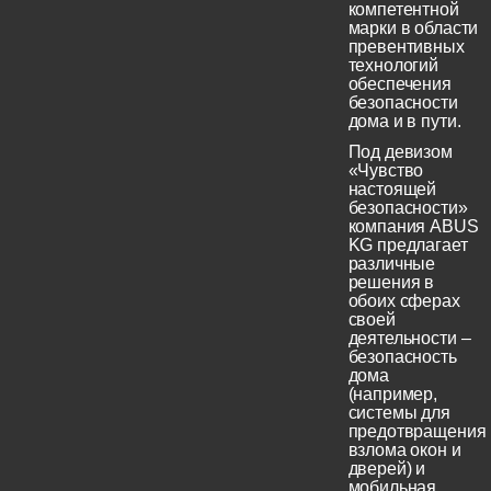
компетентной
марки в области
превентивных
технологий
обеспечения
безопасности
дома и в пути.
Под девизом
«Чувство
настоящей
безопасности»
компания ABUS
KG предлагает
различные
решения в
обоих сферах
своей
деятельности –
безопасность
дома
(например,
системы для
предотвращения
взлома окон и
дверей) и
мобильная