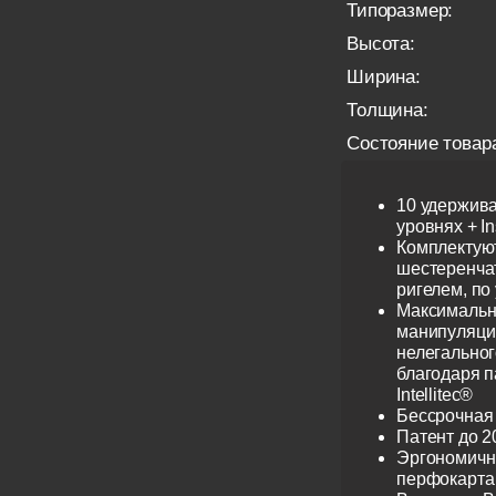
Типоразмер:
Высота:
Ширина:
Толщина:
Состояние товар
10 удержив
уровнях + I
Комплектую
шестеренча
ригелем, по
Максимальн
манипуляци
нелегальног
благодаря 
Intellitec®
Бессрочная
Патент до 2
Эргономичн
перфокарта