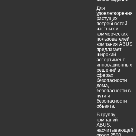
Для
удовлетворения
растущих
потребностей
частных и
коммерческих
пользователей
компания ABUS
предлагает
широкий
ассортимент
инновационных
решений в
сферах
безопасности
дома,
безопасности в
пути и
безопасности
объекта.
В группу
компаний
ABUS,
насчитывающей
около 2500