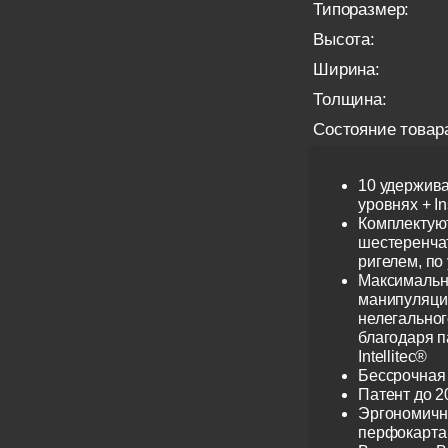
Типоразмер:
Высота:
Ширина:
Толщина:
Состояние товар
10 удержив
уровнях + I
Комплектую
шестеренча
ригелем, по
Максимальн
манипуляци
нелегальног
благодаря 
Intellitec®
Бессрочная
Патент до 2
Эргономичн
перфокарта