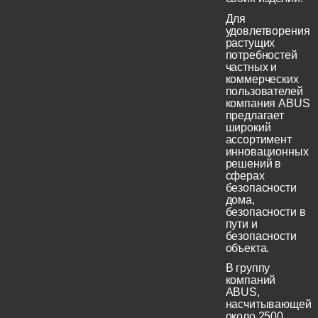
Для
удовлетворения
растущих
потребностей
частных и
коммерческих
пользователей
компания ABUS
предлагает
широкий
ассортимент
инновационных
решений в
сферах
безопасности
дома,
безопасности в
пути и
безопасности
объекта.
В группу
компаний
ABUS,
насчитывающей
около 2500