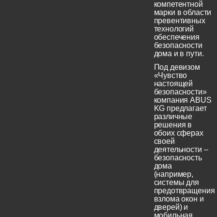
компетентной
марки в области
превентивных
технологий
обеспечения
безопасности
дома и в пути.
Под девизом
«Чувство
настоящей
безопасности»
компания ABUS
KG предлагает
различные
решения в
обоих сферах
своей
деятельности –
безопасность
дома
(например,
системы для
предотвращения
взлома окон и
дверей) и
мобильная