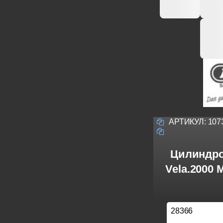
АРТИКУЛ:
107
Цилиндро
Vela.2000
28366