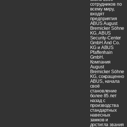
сотрудников по
всему миру,
входят
предприятия
ABUS August
Bremicker Söhne
KG, ABUS
Security-Center
GmbH And Co.
KG и ABUS
Pfaffenhain
GmbH.
Компания
August
Bremicker Söhne
KG, сокращенно
ABUS, начала
своё
становление
более 85 лет
назад с
производства
стандартных
навесных
замков и
достигла звания