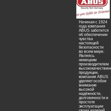
Начиная с 1924
года компания
ABUS заботится
об обеспечении
чувства
настоящей
безопасности
во всем мире.
Являясь
немецким
производителем
высококачествен
продукции,
компания ABUS
уделяет особое
внимание
высокой
надёжности,
долговечности и
простоте
эксплуатации
своих изделий.