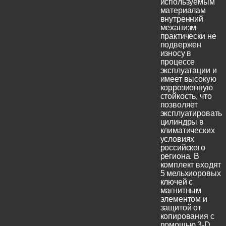
используемым
материалам
внутренний
механизм
практически не
подвержен
износу в
процессе
эксплуатации и
имеет высокую
коррозионную
стойкость, что
позволяет
эксплуатировать
цилиндры в
климатических
условиях
российского
региона. В
комплект входят
5 мельхиоровых
ключей с
магнитным
элементом и
защитой от
копирования с
помощью 3-D