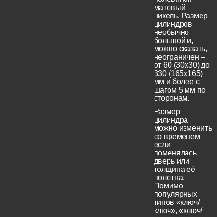
матовый
никель. Размер
цилиндров
необычно
большой и,
можно сказать,
неограничен –
от 60 (30x30) до
330 (165х165)
мм и более с
шагом 5 мм по
сторонам.
Размер
цилиндра
можно изменить
со временем,
если
поменялась
дверь или
толщина её
полотна.
Помимо
популярных
типов «ключ/
ключ», «ключ/