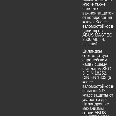
ключе также
является
важной защитой
от копирования
ключа. Класс
взломостойкости
цилиндров
ABUS MAGTEC
2500 ME - 4,
высший.
Цилиндры
соответствуют
европейским
наивысшему
стандарту SKG
3, DIN 18252,
DIN EN 1303 (6
класс
взломостойкости
и высший D
класс защиты от
ударов) и др.
Цилиндровые
механизмы
серии ABUS