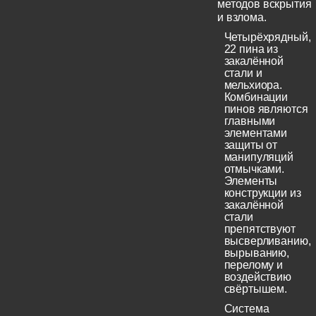
методов вскрытия
и взлома.
Четырёхрядный,
22 пина из
закалённой
стали и
мельхиора.
Комбинации
пинов являются
главными
элементами
защиты от
манипуляций
отмычками.
Элементы
конструкции из
закалённой
стали
препятствуют
высверливанию,
вырыванию,
перелому и
воздействию
свёртышем.
Система