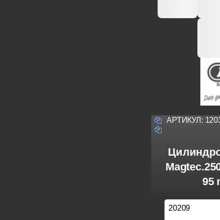
АРТИКУЛ:
120
Цилиндро
Magtec.25
95 
20209