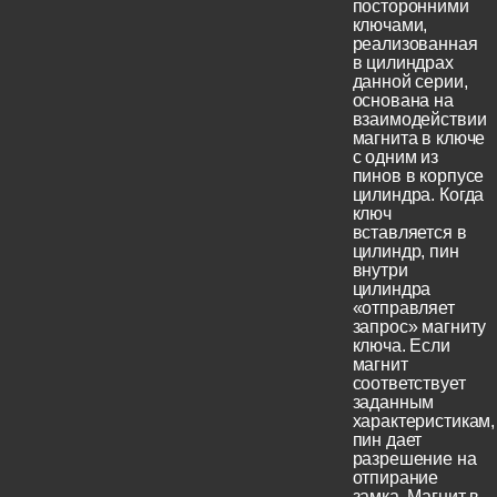
посторонними
ключами,
реализованная
в цилиндрах
данной серии,
основана на
взаимодействии
магнита в ключе
с одним из
пинов в корпусе
цилиндра. Когда
ключ
вставляется в
цилиндр, пин
внутри
цилиндра
«отправляет
запрос» магниту
ключа. Если
магнит
соответствует
заданным
характеристикам,
пин дает
разрешение на
отпирание
замка. Магнит в