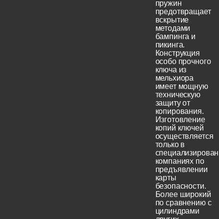
пружин
предотвращает
вскрытие
методами
бампинга и
пикинга.
Конструкция
особо прочного
ключа из
мельхиора
имеет мощную
техническую
защиту от
копирования.
Изготовление
копий ключей
осуществляется
только в
специализирова
компаниях по
предъявлении
карты
безопасности.
Более широкий
по сравнению с
цилиндрами