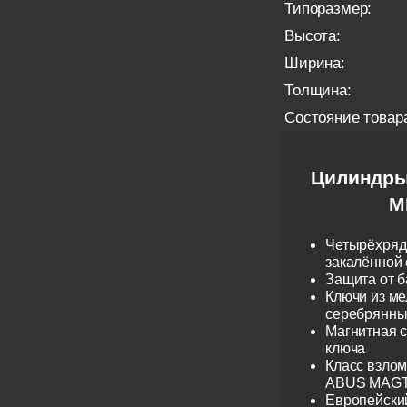
Типоразмер:
Высота:
Ширина:
Толщина:
Состояние товар
Цилиндры
M
Четырёхрядн
закалённой 
Защита от б
Ключи из ме
серебрянные
Магнитная 
ключа
Класс взло
ABUS MAGTE
Европейски