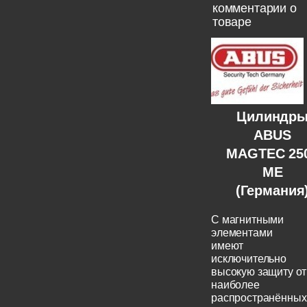
комментарии о
товаре
Цилиндр
ABUS
MAGTEC 25
ME
(Германия
C магнитными
элементами
имеют
исключительно
высокую защиту от
наиболее
распространённых