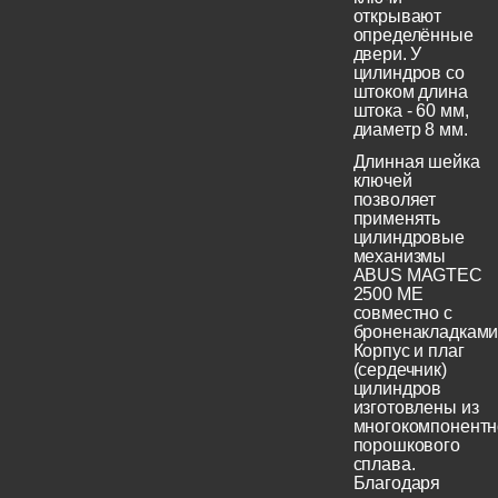
открывают
определённые
двери. У
цилиндров со
штоком длина
штока - 60 мм,
диаметр 8 мм.
Длинная шейка
ключей
позволяет
применять
цилиндровые
механизмы
ABUS MAGTEC
2500 ME
совместно с
броненакладками
Корпус и плаг
(сердечник)
цилиндров
изготовлены из
многокомпонентн
порошкового
сплава.
Благодаря