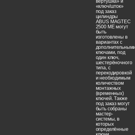
вертушка» и
«ключ/шток»
под заказ
цилиндры
ABUS MAGTEC
2500 ME могут
быть
изготовлены в
вариантах с
дополнительным
ключами, под
один ключ,
шестерёночного
типа, с
перекодировкой
и необходимым
количеством
монтажных
(временных)
ключей. Также
под заказ могут
быть собраны
мастер-
системы, в
которых
определённые
ключи