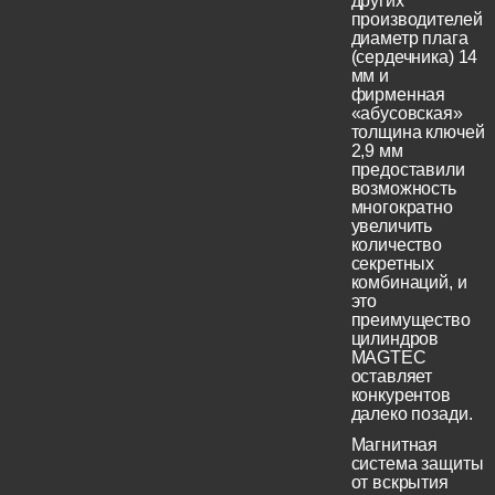
других
производителей
диаметр плага
(сердечника) 14
мм и
фирменная
«абусовская»
толщина ключей
2,9 мм
предоставили
возможность
многократно
увеличить
количество
секретных
комбинаций, и
это
преимущество
цилиндров
MAGTEC
оставляет
конкурентов
далеко позади.
Магнитная
система защиты
от вскрытия