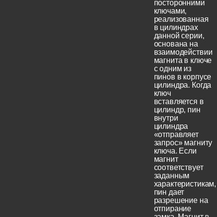
посторонними
ключами,
реализованная
в цилиндрах
данной серии,
основана на
взаимодействии
магнита в ключе
с одним из
пинов в корпусе
цилиндра. Когда
ключ
вставляется в
цилиндр, пин
внутри
цилиндра
«отправляет
запрос» магниту
ключа. Если
магнит
соответствует
заданным
характеристикам,
пин дает
разрешение на
отпирание
замка. Магнит в