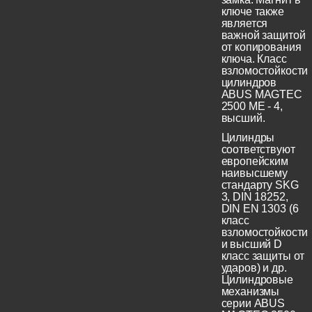
ключе также
является
важной защитой
от копирования
ключа. Класс
взломостойкости
цилиндров
ABUS MAGTEC
2500 ME - 4,
высший.
Цилиндры
соответствуют
европейским
наивысшему
стандарту SKG
3, DIN 18252,
DIN EN 1303 (6
класс
взломостойкости
и высший D
класс защиты от
ударов) и др.
Цилиндровые
механизмы
серии ABUS