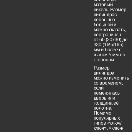
матовый
никель. Размер
цилиндров
необычно
большой и,
можно сказать,
неограничен –
от 60 (30x30) до
330 (165х165)
мм и более с
шагом 5 мм по
сторонам.
Размер
цилиндра
можно изменить
со временем,
если
поменялась
дверь или
толщина её
полотна.
Помимо
популярных
типов «ключ/
ключ», «ключ/