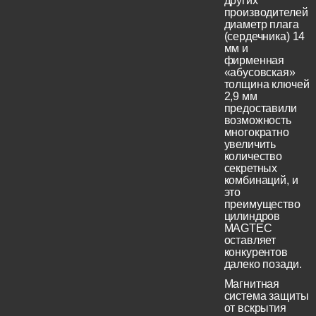
других
производителей
диаметр плага
(сердечника) 14
мм и
фирменная
«абусовская»
толщина ключей
2,9 мм
предоставили
возможность
многократно
увеличить
количество
секретных
комбинаций, и
это
преимущество
цилиндров
MAGTEC
оставляет
конкурентов
далеко позади.
Магнитная
система защиты
от вскрытия