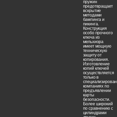
пружин
предотвращает
вскрытие
методами
бампинга и
пикинга.
Конструкция
особо прочного
ключа из
мельхиора
имеет мощную
техническую
защиту от
копирования.
Изготовление
копий ключей
осуществляется
только в
специализирова
компаниях по
предъявлении
карты
безопасности.
Более широкий
по сравнению с
цилиндрами