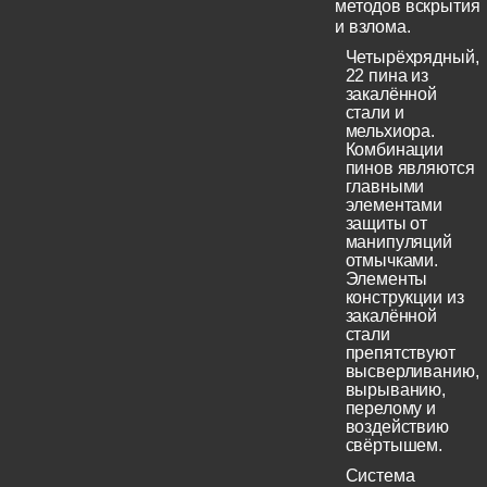
методов вскрытия
и взлома.
Четырёхрядный,
22 пина из
закалённой
стали и
мельхиора.
Комбинации
пинов являются
главными
элементами
защиты от
манипуляций
отмычками.
Элементы
конструкции из
закалённой
стали
препятствуют
высверливанию,
вырыванию,
перелому и
воздействию
свёртышем.
Система