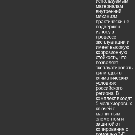
используемым
материалам
внутренний
механизм
практически не
подвержен
износу в
процессе
эксплуатации и
имеет высокую
коррозионную
стойкость, что
позволяет
эксплуатировать
цилиндры в
климатических
условиях
российского
региона. В
комплект входят
5 мельхиоровых
ключей с
магнитным
элементом и
защитой от
копирования с
помощью 3-D