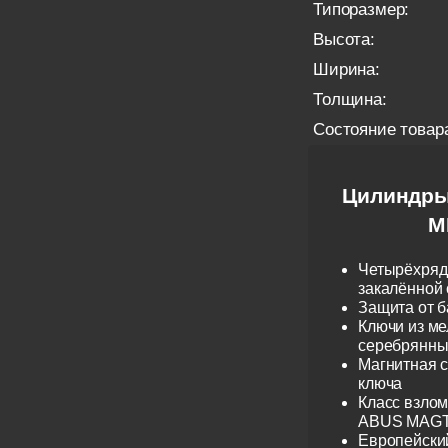
Типоразмер:
Высота:
Ширина:
Толщина:
Состояние товар
Цилиндры
M
Четырёхрядн
закалённой 
Защита от б
Ключи из ме
серебрянные
Магнитная 
ключа
Класс взло
ABUS MAGTE
Европейски