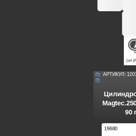
АРТИКУЛ:
120
Цилиндро
Magtec.25
90 
19680