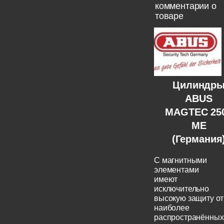
комментарии о
товаре
Цилиндр
ABUS
MAGTEC 25
ME
(Германия
C магнитными
элементами
имеют
исключительно
высокую защиту от
наиболее
распространённых