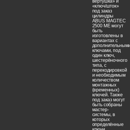
вертушка» и
«ключ/шток»
под заказ
цилиндры
ABUS MAGTEC
2500 ME могут
быть
изготовлены в
вариантах с
дополнительным
ключами, под
один ключ,
шестерёночного
типа, с
перекодировкой
и необходимым
количеством
монтажных
(временных)
ключей. Также
под заказ могут
быть собраны
мастер-
системы, в
которых
определённые
ключи