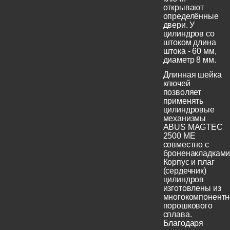
открывают
определённые
двери. У
цилиндров со
штоком длина
штока - 60 мм,
диаметр 8 мм.
Длинная шейка
ключей
позволяет
применять
цилиндровые
механизмы
ABUS MAGTEC
2500 ME
совместно с
броненакладками
Корпус и плаг
(сердечник)
цилиндров
изготовлены из
многокомпонентн
порошкового
сплава.
Благодаря