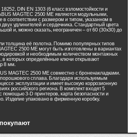
8252, DIN EN 1303 (6 класс взломостойкости и
и ABUS MAGTEC 2500 ME являются модульными,
 в соответствии с размером и типом, указанном в
 двух удлинителей и сердечника. Стандартный цвета
ой и, можно сказать, неограничен – от 60 (30x30) до
ли толщина её полотна. Помимо популярных типов
MAGTEC 2500 ME могут быть изготовлены в вариантах
рекодировкой и необходимым количеством монтажных
ы, в которых определённые ключи открывают
р 8 мм.
BUS MAGTEC 2500 ME совместно с броненакладками.
о порошкового сплава. Благодаря используемым
оцессе эксплуатации и имеет высокую коррозионную
виях российского региона. В комплект входят 5
 помощью 3-D принтеров, карта безопасности и
но. Изделие упаковано в фирменную коробку.
 покупают