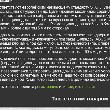
 высший.
тветствуют европейским наивысшему стандарту SKG 3, DIN 1
асс защиты от ударов) и др. Цилиндровые механизмы сери
они поставляются в собранном и готовом к эксплуатации виде
льные цилиндры состоят из модульных половинок, одного или
ловинок – матовый никель. Размер цилиндров необычно больш
) мм и более с шагом 5 мм по сторонам.
дра можно изменить со временем, если поменялась дверь и
 «ключ/вертушка» и «ключ/шток» под заказ цилиндры ABUS 
ьными ключами, под один ключ, шестерёночного типа, с пе
ключей. Также под заказ могут быть собраны мастер-систем
 двери. У цилиндров со штоком длина штока - 60 мм, диамет
ка ключей позволяет применять цилиндровые механизмы A
г (сердечник) цилиндров изготовлены из многокомпонентног
нутренний механизм практически не подвержен износу в пр
то позволяет эксплуатировать цилиндры в климатических усло
 ключей с магнитным элементом и защитой от копирования с
 винт длиной 75 мм. Ключ вставляется в цилиндр вертикаль
ть отзыв, пройдите
регистрацию
или
войдите на сайт
Также с этим товаром