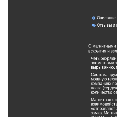
Описание
Отзывы и 
C магнитными 
вскрытия и вз
Четырёхрядны
элементами з
вырыванию, 
Система пруж
мощную техни
компаниях по
плага (серде
количество с
Магнитная си
взаимодейств
«отправляет 
замка. Магни