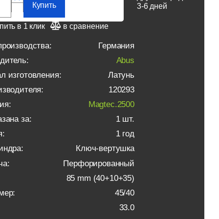
Купить
3-6 дней
пить в 1 клик
в сравнение
производства:
Германия
дитель:
Abus
л изготовления:
Латунь
изводителя:
120293
ия:
Magtec.2500
зана за:
1 шт.
я:
1 год
индра:
Ключ-вертушка
ча:
Перфорированный
85 mm (40+10+35)
мер:
45/40
33.0