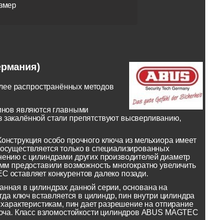
змер
ермания)
лее распространённых методов
пинов являются главными
з закалённой стали препятствуют высверливанию,
онструкция особо прочного ключа из мельхиора имеет
 осуществляется только в специализированных
нению с цилиндрами других производителей диаметр
 мм предоставили возможность многократно увеличить
C оставляет конкурентов далеко позади.
анная в цилиндрах данной серии, основана на
гда ключ вставляется в цилиндр, пин внутри цилиндра
 характеристикам, пин дает разрешение на отпирание
ключа. Класс взломостойкости цилиндров ABUS MAGTEC