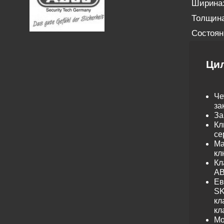
Ширина
Толщина
Состоян
Ци
Че
за
За
Кл
се
Ма
кл
Кл
AB
Ев
SK
кл
кл
Мо