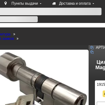
Пункты выдачи
Доставка и оплата
уб продукции Venezia, Fratelli, Tupai, Extreza, Melodia, Forme
нитура
я замков
АРТ
Ци
Mag
191