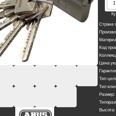
Ку
Страна 
Произво
Материа
Код про
Коллекц
Цена ука
Гаранти
Тип цил
Тип клю
Размер:
Типораз
Высота: