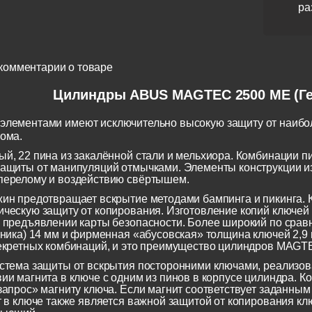
ра
комментарии о товаре
Цилиндры ABUS MAGTEC 2500 ME (Г
элементами имеют исключительно высокую защиту от наибо
лома.
й, 22 пина из закалённой стали и мельхиора. Комбинации 
ащиты от манипуляций отмычками. Элементы конструкции и
перелому и воздействию свёртышем.
ин предотвращает вскрытие методами бампинга и пикинга. К
ческую защиту от копирования. Изготовление копий ключей
 предъявлении карты безопасности. Более широкий по срав
чника) 14 мм и фирменная «абусовская» толщина ключей 2,9
екретных комбинаций, и это преимущество цилиндров MAGTE
стема защиты от вскрытия посторонними ключами, реализов
ии магнита в ключе с одним из пинов в корпусе цилиндра. Ко
запрос» магниту ключа. Если магнит соответствует заданным
т в ключе также является важной защитой от копирования 