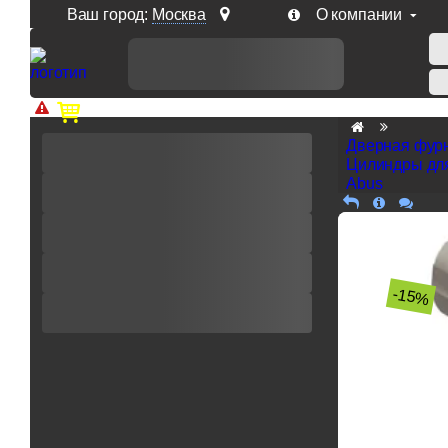
Ваш город:
Москва
О компании
Доп. скидка от цен на сайте 7% при заказе от 50 тыс. р
Дверная фур
Цилиндры дл
Abus
-15%