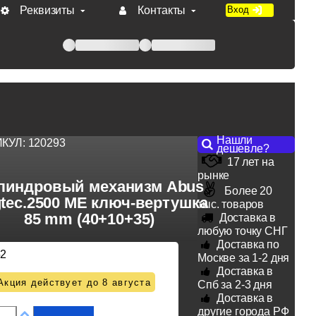
Реквизиты
Контакты
Вход
 при оплате по счету.
Нашли
ИКУЛ:
120293
дешевле?
17 лет на
рынке
линдровый механизм Abus
Более 20
tec.2500 ME ключ-вертушка
тыс. товаров
85 mm (40+10+35)
Доставка в
любую точку СНГ
Доставка по
52
Москве за 1-2 дня
Доставка в
Акция действует до 8 августа
Спб за 2-3 дня
Доставка в
другие города РФ