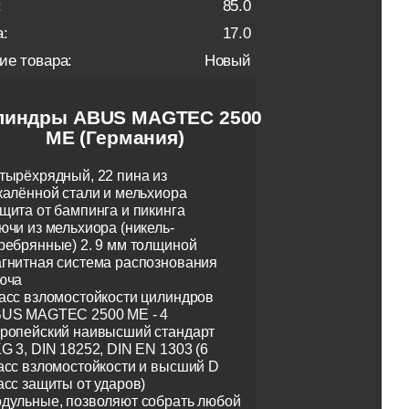
:
85.0
:
17.0
ие товара:
Новый
линдры ABUS MAGTEC 2500
ME (Германия)
тырёхрядный, 22 пина из
калённой стали и мельхиора
щита от бампинга и пикинга
ючи из мельхиора (никель-
ребрянные) 2. 9 мм толщиной
гнитная система распознования
юча
асс взломостойкости цилиндров
US MAGTEC 2500 ME - 4
ропейский наивысший стандарт
G 3, DIN 18252, DIN EN 1303 (6
асс взломостойкости и высший D
асс защиты от ударов)
дульные, позволяют собрать любой