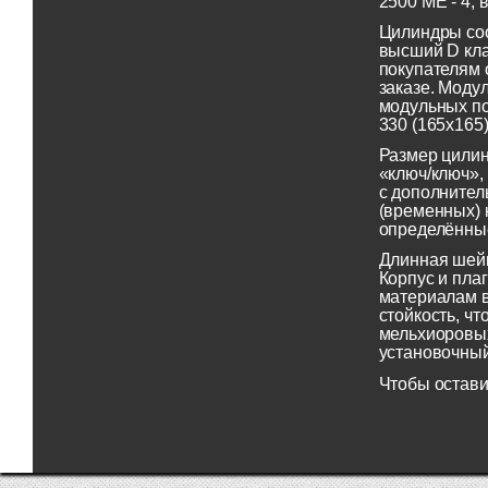
2500 ME - 4,
Цилиндры соо
высший D кл
покупателям 
заказе. Моду
модульных по
330 (165х165
Размер цилин
«ключ/ключ»,
с дополнител
(временных) 
определённые
Длинная шей
Корпус и пла
материалам в
стойкость, ч
мельхиоровых
установочный
Чтобы остави