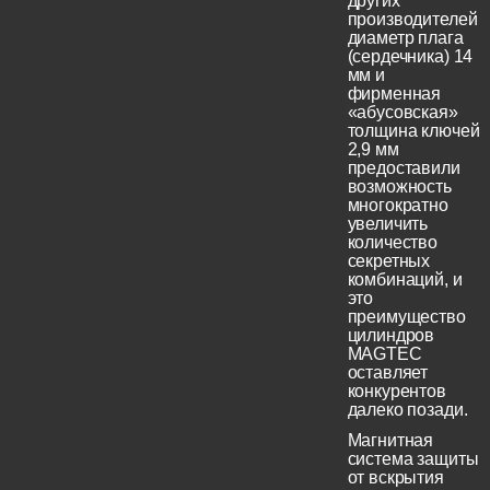
других
производителей
диаметр плага
(сердечника) 14
мм и
фирменная
«абусовская»
толщина ключей
2,9 мм
предоставили
возможность
многократно
увеличить
количество
секретных
комбинаций, и
это
преимущество
цилиндров
MAGTEC
оставляет
конкурентов
далеко позади.
Магнитная
система защиты
от вскрытия