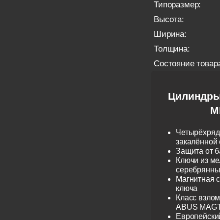
Типоразмер:
Высота:
Ширина:
Толщина:
Состояние товар
Цилиндры
M
Четырёхрядн
закалённой 
Защита от б
Ключи из ме
серебрянные
Магнитная 
ключа
Класс взло
ABUS MAGTE
Европейски