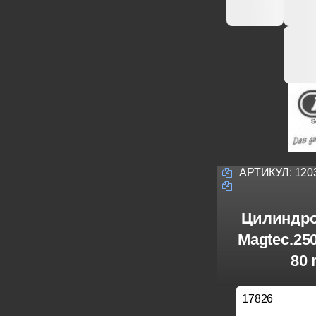
АРТИКУЛ:
120
Цилиндро
Magtec.25
80 
17826