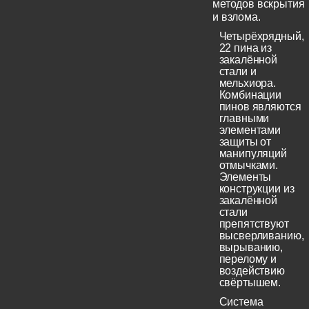
методов вскрытия
и взлома.
Четырёхрядный,
22 пина из
закалённой
стали и
мельхиора.
Комбинации
пинов являются
главными
элементами
защиты от
манипуляций
отмычками.
Элементы
конструкции из
закалённой
стали
препятствуют
высверливанию,
вырыванию,
перелому и
воздействию
свёртышем.
Система