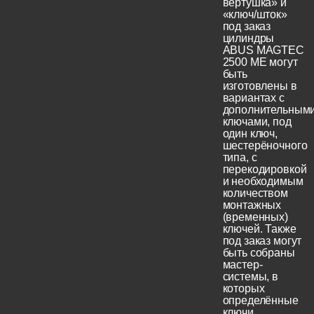
вертушка» и
«ключ/шток»
под заказ
цилиндры
ABUS MAGTEC
2500 ME могут
быть
изготовлены в
вариантах с
дополнительным
ключами, под
один ключ,
шестерёночного
типа, с
перекодировкой
и необходимым
количеством
монтажных
(временных)
ключей. Также
под заказ могут
быть собраны
мастер-
системы, в
которых
определённые
ключи