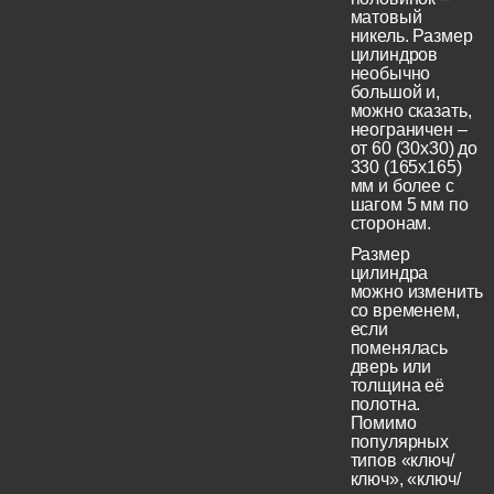
матовый
никель. Размер
цилиндров
необычно
большой и,
можно сказать,
неограничен –
от 60 (30x30) до
330 (165х165)
мм и более с
шагом 5 мм по
сторонам.
Размер
цилиндра
можно изменить
со временем,
если
поменялась
дверь или
толщина её
полотна.
Помимо
популярных
типов «ключ/
ключ», «ключ/