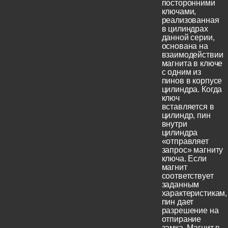
посторонними
ключами,
реализованная
в цилиндрах
данной серии,
основана на
взаимодействии
магнита в ключе
с одним из
пинов в корпусе
цилиндра. Когда
ключ
вставляется в
цилиндр, пин
внутри
цилиндра
«отправляет
запрос» магниту
ключа. Если
магнит
соответствует
заданным
характеристикам,
пин дает
разрешение на
отпирание
замка. Магнит в