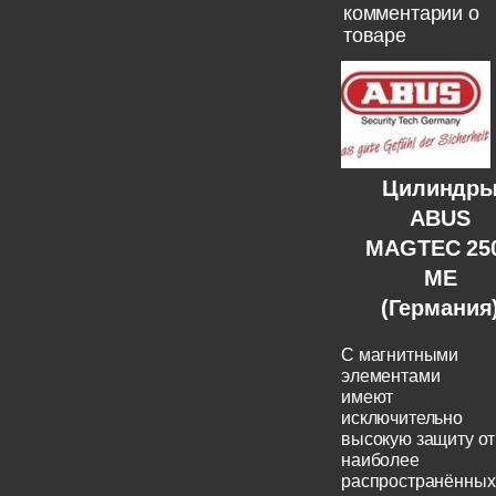
комментарии о
товаре
Цилиндр
ABUS
MAGTEC 25
ME
(Германия
C магнитными
элементами
имеют
исключительно
высокую защиту от
наиболее
распространённых