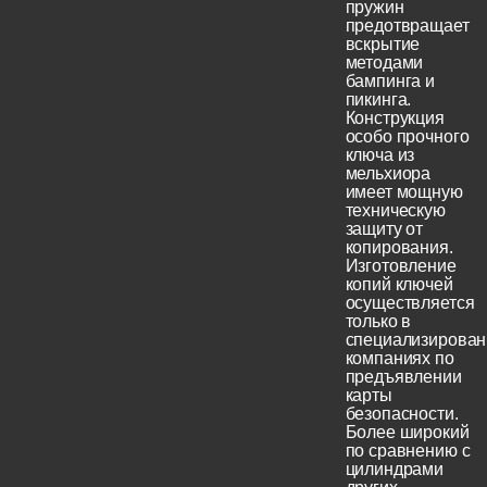
пружин
предотвращает
вскрытие
методами
бампинга и
пикинга.
Конструкция
особо прочного
ключа из
мельхиора
имеет мощную
техническую
защиту от
копирования.
Изготовление
копий ключей
осуществляется
только в
специализирова
компаниях по
предъявлении
карты
безопасности.
Более широкий
по сравнению с
цилиндрами