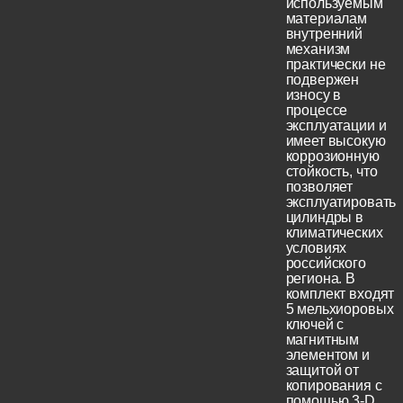
используемым
материалам
внутренний
механизм
практически не
подвержен
износу в
процессе
эксплуатации и
имеет высокую
коррозионную
стойкость, что
позволяет
эксплуатировать
цилиндры в
климатических
условиях
российского
региона. В
комплект входят
5 мельхиоровых
ключей с
магнитным
элементом и
защитой от
копирования с
помощью 3-D