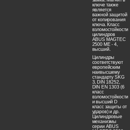
ключе также
является
важной защитой
от копирования
ключа. Класс
взломостойкости
цилиндров
ABUS MAGTEC
2500 ME - 4,
высший.
Цилиндры
соответствуют
европейским
наивысшему
стандарту SKG
3, DIN 18252,
DIN EN 1303 (6
класс
взломостойкости
и высший D
класс защиты от
ударов) и др.
Цилиндровые
механизмы
серии ABUS