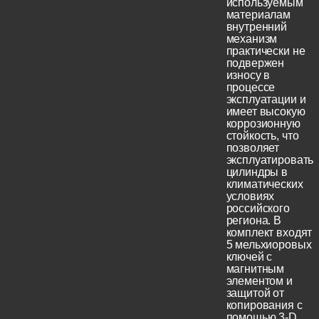
используемым
материалам
внутренний
механизм
практически не
подвержен
износу в
процессе
эксплуатации и
имеет высокую
коррозионную
стойкость, что
позволяет
эксплуатировать
цилиндры в
климатических
условиях
российского
региона. В
комплект входят
5 мельхиоровых
ключей с
магнитным
элементом и
защитой от
копирования с
помощью 3-D