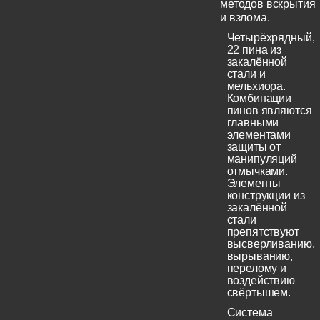
методов вскрытия
и взлома.
Четырёхрядный,
22 пина из
закалённой
стали и
мельхиора.
Комбинации
пинов являются
главными
элементами
защиты от
манипуляций
отмычками.
Элементы
конструкции из
закалённой
стали
препятствуют
высверливанию,
вырыванию,
перелому и
воздействию
свёртышем.
Система