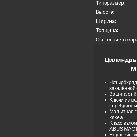
Типоразмер:
Высота:
Ширина:
Толщина:
Состояние товар
Цилиндры
M
Четырёхрядн
закалённой 
Защита от б
Ключи из ме
серебрянные
Магнитная 
ключа
Класс взло
ABUS MAGTE
Европейски