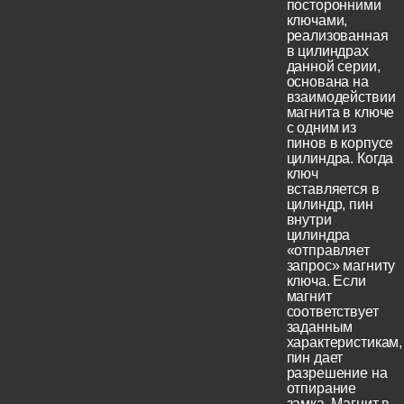
посторонними
ключами,
реализованная
в цилиндрах
данной серии,
основана на
взаимодействии
магнита в ключе
с одним из
пинов в корпусе
цилиндра. Когда
ключ
вставляется в
цилиндр, пин
внутри
цилиндра
«отправляет
запрос» магниту
ключа. Если
магнит
соответствует
заданным
характеристикам,
пин дает
разрешение на
отпирание
замка. Магнит в