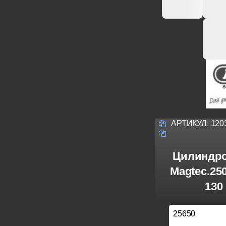
АРТИКУЛ:
120
Цилиндро
Magtec.25
130
25650