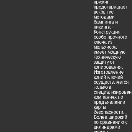
пружин
предотвращает
вскрытие
методами
бампинга и
пикинга.
Конструкция
особо прочного
ключа из
мельхиора
имеет мощную
техническую
защиту от
копирования.
Изготовление
копий ключей
осуществляется
только в
специализирова
компаниях по
предъявлении
карты
безопасности.
Более широкий
по сравнению с
цилиндрами