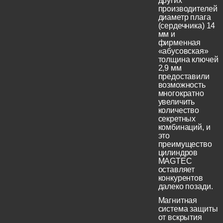
других
производителей
диаметр плага
(сердечника) 14
мм и
фирменная
«абусовская»
толщина ключей
2,9 мм
предоставили
возможность
многократно
увеличить
количество
секретных
комбинаций, и
это
преимущество
цилиндров
MAGTEC
оставляет
конкурентов
далеко позади.
Магнитная
система защиты
от вскрытия