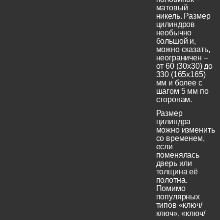
матовый
никель. Размер
цилиндров
необычно
большой и,
можно сказать,
неограничен –
от 60 (30x30) до
330 (165х165)
мм и более с
шагом 5 мм по
сторонам.
Размер
цилиндра
можно изменить
со временем,
если
поменялась
дверь или
толщина её
полотна.
Помимо
популярных
типов «ключ/
ключ», «ключ/