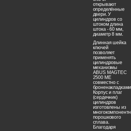
открывают
определённые
двери. У
цилиндров со
штоком длина
штока - 60 мм,
диаметр 8 мм.
Длинная шейка
ключей
позволяет
применять
цилиндровые
механизмы
ABUS MAGTEC
2500 ME
совместно с
броненакладками
Корпус и плаг
(сердечник)
цилиндров
изготовлены из
многокомпонентн
порошкового
сплава.
Благодаря