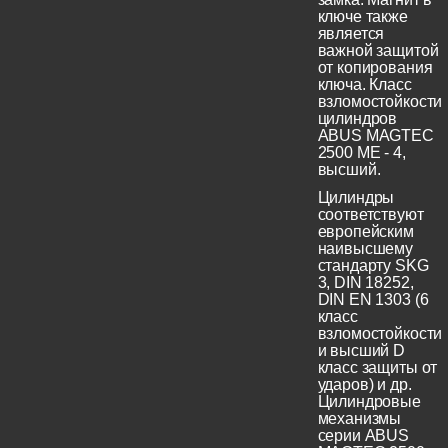
ключе также
является
важной защитой
от копирования
ключа. Класс
взломостойкости
цилиндров
ABUS MAGTEC
2500 ME - 4,
высший.
Цилиндры
соответствуют
европейским
наивысшему
стандарту SKG
3, DIN 18252,
DIN EN 1303 (6
класс
взломостойкости
и высший D
класс защиты от
ударов) и др.
Цилиндровые
механизмы
серии ABUS