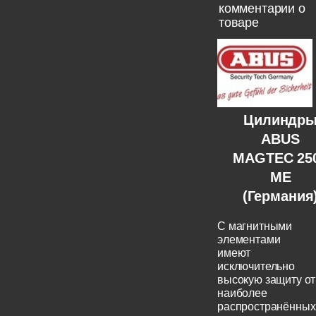
комментарии о
товаре
Цилиндр
ABUS
MAGTEC 25
ME
(Германия
C магнитными
элементами
имеют
исключительно
высокую защиту от
наиболее
распространённых