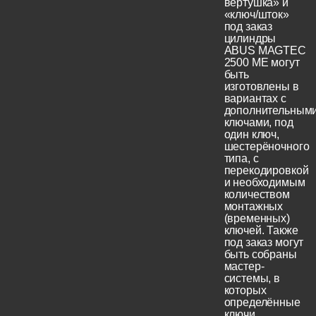
вертушка» и
«ключ/шток»
под заказ
цилиндры
ABUS MAGTEC
2500 ME могут
быть
изготовлены в
вариантах с
дополнительным
ключами, под
один ключ,
шестерёночного
типа, с
перекодировкой
и необходимым
количеством
монтажных
(временных)
ключей. Также
под заказ могут
быть собраны
мастер-
системы, в
которых
определённые
ключи