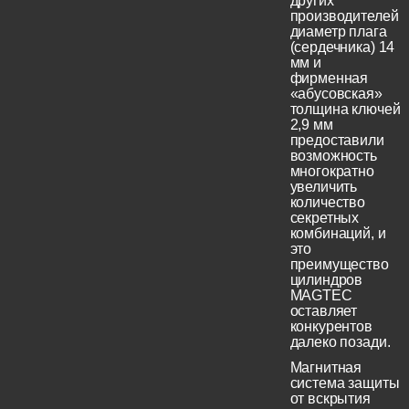
других
производителей
диаметр плага
(сердечника) 14
мм и
фирменная
«абусовская»
толщина ключей
2,9 мм
предоставили
возможность
многократно
увеличить
количество
секретных
комбинаций, и
это
преимущество
цилиндров
MAGTEC
оставляет
конкурентов
далеко позади.
Магнитная
система защиты
от вскрытия