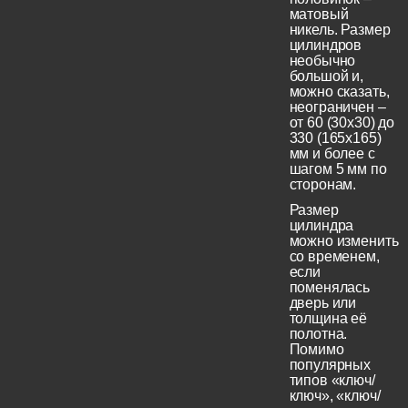
матовый
никель. Размер
цилиндров
необычно
большой и,
можно сказать,
неограничен –
от 60 (30x30) до
330 (165х165)
мм и более с
шагом 5 мм по
сторонам.
Размер
цилиндра
можно изменить
со временем,
если
поменялась
дверь или
толщина её
полотна.
Помимо
популярных
типов «ключ/
ключ», «ключ/