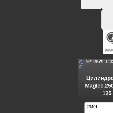
АРТИКУЛ:
120
Цилиндро
Magtec.25
125
23401