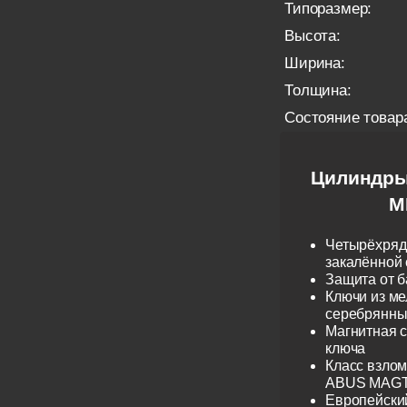
Типоразмер:
Высота:
Ширина:
Толщина:
Состояние товар
Цилиндры
M
Четырёхрядн
закалённой 
Защита от б
Ключи из ме
серебрянные
Магнитная 
ключа
Класс взло
ABUS MAGTE
Европейски