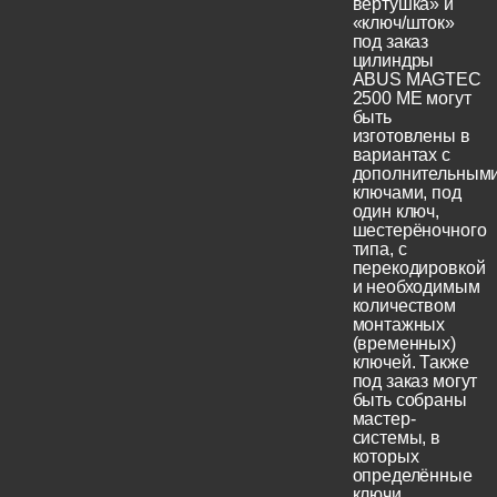
вертушка» и
«ключ/шток»
под заказ
цилиндры
ABUS MAGTEC
2500 ME могут
быть
изготовлены в
вариантах с
дополнительным
ключами, под
один ключ,
шестерёночного
типа, с
перекодировкой
и необходимым
количеством
монтажных
(временных)
ключей. Также
под заказ могут
быть собраны
мастер-
системы, в
которых
определённые
ключи