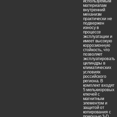
используемым
материалам
внутренний
механизм
практически не
подвержен
износу в
процессе
эксплуатации и
имеет высокую
коррозионную
стойкость, что
позволяет
эксплуатировать
цилиндры в
климатических
условиях
российского
региона. В
комплект входят
5 мельхиоровых
ключей с
магнитным
элементом и
защитой от
копирования с
помощью 3-D