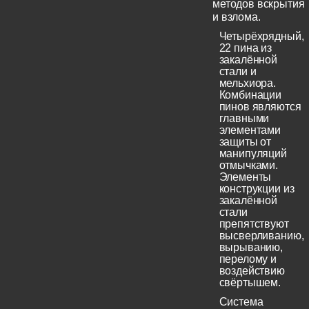
методов вскрытия
и взлома.
Четырёхрядный,
22 пина из
закалённой
стали и
мельхиора.
Комбинации
пинов являются
главными
элементами
защиты от
манипуляций
отмычками.
Элементы
конструкции из
закалённой
стали
препятствуют
высверливанию,
вырыванию,
перелому и
воздействию
свёртышем.
Система