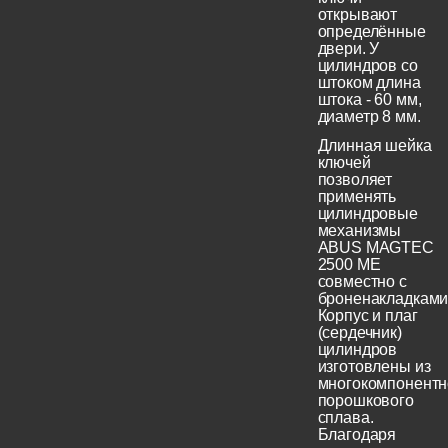
открывают
определённые
двери. У
цилиндров со
штоком длина
штока - 60 мм,
диаметр 8 мм.
Длинная шейка
ключей
позволяет
применять
цилиндровые
механизмы
ABUS MAGTEC
2500 ME
совместно с
броненакладками
Корпус и плаг
(сердечник)
цилиндров
изготовлены из
многокомпонентн
порошкового
сплава.
Благодаря