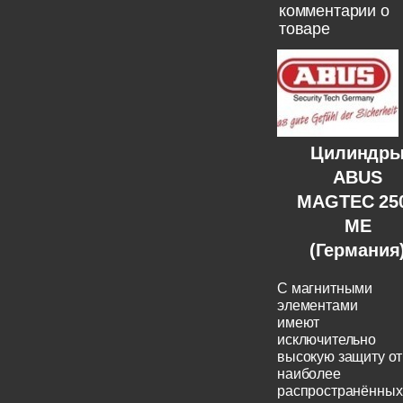
комментарии о
товаре
Цилиндр
ABUS
MAGTEC 25
ME
(Германия
C магнитными
элементами
имеют
исключительно
высокую защиту от
наиболее
распространённых