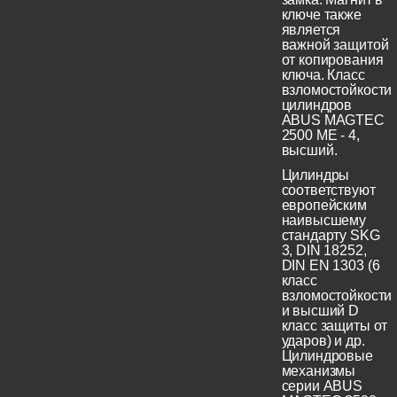
ключе также
является
важной защитой
от копирования
ключа. Класс
взломостойкости
цилиндров
ABUS MAGTEC
2500 ME - 4,
высший.
Цилиндры
соответствуют
европейским
наивысшему
стандарту SKG
3, DIN 18252,
DIN EN 1303 (6
класс
взломостойкости
и высший D
класс защиты от
ударов) и др.
Цилиндровые
механизмы
серии ABUS