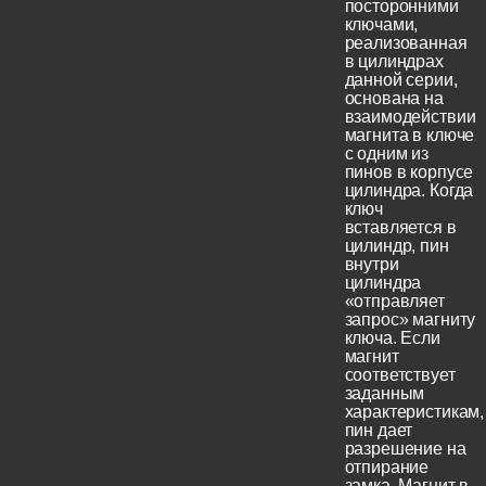
посторонними
ключами,
реализованная
в цилиндрах
данной серии,
основана на
взаимодействии
магнита в ключе
с одним из
пинов в корпусе
цилиндра. Когда
ключ
вставляется в
цилиндр, пин
внутри
цилиндра
«отправляет
запрос» магниту
ключа. Если
магнит
соответствует
заданным
характеристикам,
пин дает
разрешение на
отпирание
замка. Магнит в