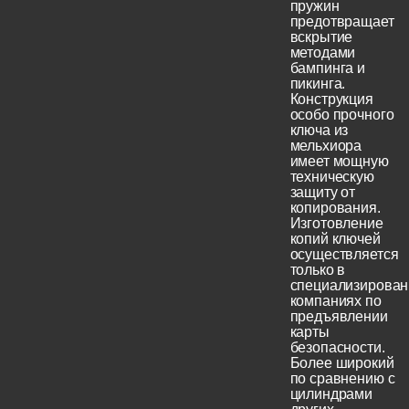
пружин
предотвращает
вскрытие
методами
бампинга и
пикинга.
Конструкция
особо прочного
ключа из
мельхиора
имеет мощную
техническую
защиту от
копирования.
Изготовление
копий ключей
осуществляется
только в
специализирова
компаниях по
предъявлении
карты
безопасности.
Более широкий
по сравнению с
цилиндрами