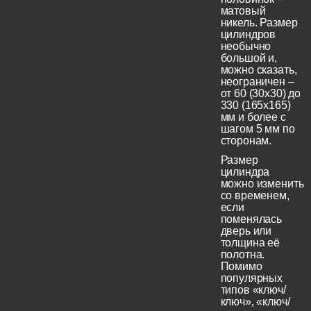
матовый
никель. Размер
цилиндров
необычно
большой и,
можно сказать,
неограничен –
от 60 (30x30) до
330 (165х165)
мм и более с
шагом 5 мм по
сторонам.
Размер
цилиндра
можно изменить
со временем,
если
поменялась
дверь или
толщина её
полотна.
Помимо
популярных
типов «ключ/
ключ», «ключ/