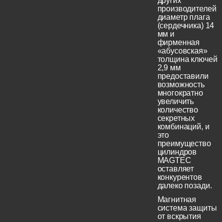
других
производителей
диаметр плага
(сердечника) 14
мм и
фирменная
«абусовская»
толщина ключей
2,9 мм
предоставили
возможность
многократно
увеличить
количество
секретных
комбинаций, и
это
преимущество
цилиндров
MAGTEC
оставляет
конкурентов
далеко позади.
Магнитная
система защиты
от вскрытия