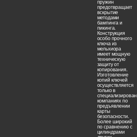
пружин
предотвращает
вскрытие
методами
бампинга и
пикинга.
Конструкция
особо прочного
ключа из
мельхиора
имеет мощную
техническую
защиту от
копирования.
Изготовление
копий ключей
осуществляется
только в
специализирова
компаниях по
предъявлении
карты
безопасности.
Более широкий
по сравнению с
цилиндрами