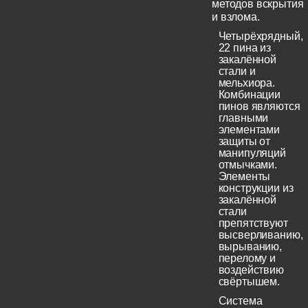
методов вскрытия
и взлома.
Четырёхрядный,
22 пина из
закалённой
стали и
мельхиора.
Комбинации
пинов являются
главными
элементами
защиты от
манипуляций
отмычками.
Элементы
конструкции из
закалённой
стали
препятствуют
высверливанию,
вырыванию,
перелому и
воздействию
свёртышем.
Система