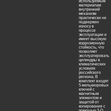
используемым
материалам
внутренний
механизм
практически не
подвержен
износу в
процессе
эксплуатации и
имеет высокую
коррозионную
стойкость, что
позволяет
эксплуатировать
цилиндры в
климатических
условиях
российского
региона. В
комплект входят
5 мельхиоровых
ключей с
магнитным
элементом и
защитой от
копирования с
помощью 3-D