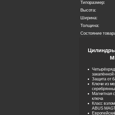
Типоразмер:
Высота:
Ширина:
Толщина:
Состояние товар
Цилиндры
M
Четырёхрядн
закалённой 
Защита от б
Ключи из ме
серебрянные
Магнитная 
ключа
Класс взло
ABUS MAGTE
Европейски