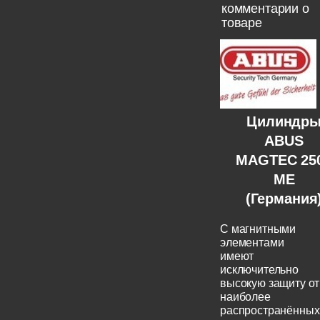
комментарии о
товаре
Цилиндр
ABUS
MAGTEC 25
ME
(Германия
C магнитными
элементами
имеют
исключительно
высокую защиту от
наиболее
распространённых