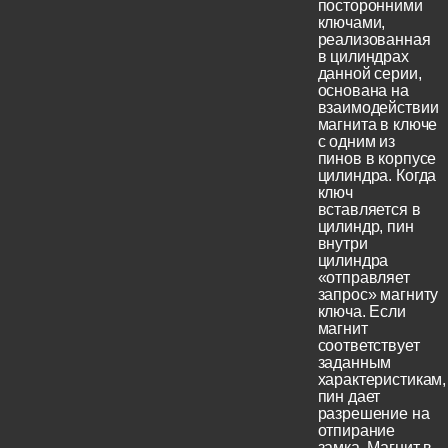
посторонними
ключами,
реализованная
в цилиндрах
данной серии,
основана на
взаимодействии
магнита в ключе
с одним из
пинов в корпусе
цилиндра. Когда
ключ
вставляется в
цилиндр, пин
внутри
цилиндра
«отправляет
запрос» магниту
ключа. Если
магнит
соответствует
заданным
характеристикам,
пин дает
разрешение на
отпирание
замка. Магнит в