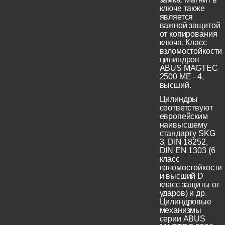
ключе также
является
важной защитой
от копирования
ключа. Класс
взломостойкости
цилиндров
ABUS MAGTEC
2500 ME - 4,
высший.
Цилиндры
соответствуют
европейским
наивысшему
стандарту SKG
3, DIN 18252,
DIN EN 1303 (6
класс
взломостойкости
и высший D
класс защиты от
ударов) и др.
Цилиндровые
механизмы
серии ABUS