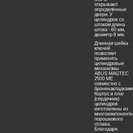
открывают
определённые
двери. У
цилиндров со
штоком длина
штока - 60 мм,
диаметр 8 мм.
Длинная шейка
ключей
позволяет
применять
цилиндровые
механизмы
ABUS MAGTEC
2500 ME
совместно с
броненакладками
Корпус и плаг
(сердечник)
цилиндров
изготовлены из
многокомпонентн
порошкового
сплава.
Благодаря