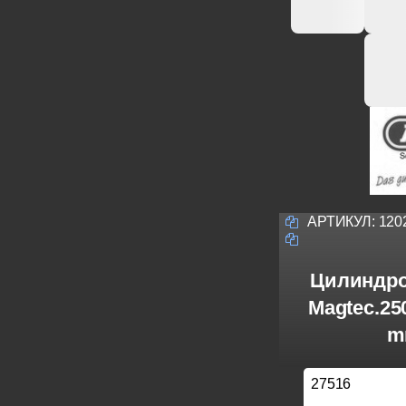
АРТИКУЛ:
120
Цилиндро
Magtec.25
m
27516