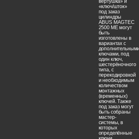
вертушка» и
«ключ/шток»
под заказ
цилиндры
ABUS MAGTEC
2500 ME могут
быть
изготовлены в
вариантах с
дополнительным
ключами, под
один ключ,
шестерёночного
типа, с
перекодировкой
и необходимым
количеством
монтажных
(временных)
ключей. Также
под заказ могут
быть собраны
мастер-
системы, в
которых
определённые
ключи