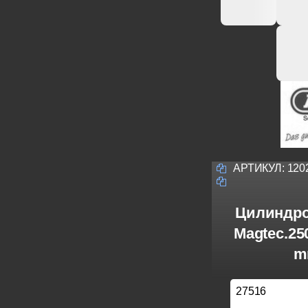
АРТИКУЛ:
120
Цилиндро
Magtec.25
m
27516