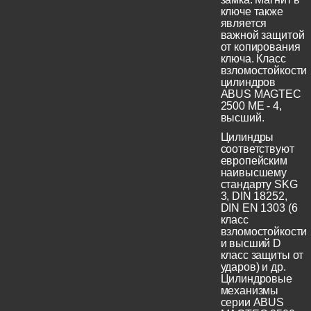
ключе также
является
важной защитой
от копирования
ключа. Класс
взломостойкости
цилиндров
ABUS MAGTEC
2500 ME - 4,
высший.
Цилиндры
соответствуют
европейским
наивысшему
стандарту SKG
3, DIN 18252,
DIN EN 1303 (6
класс
взломостойкости
и высший D
класс защиты от
ударов) и др.
Цилиндровые
механизмы
серии ABUS