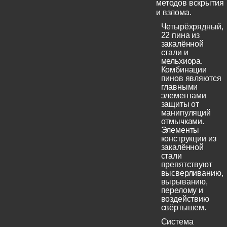
методов вскрытия
и взлома.
Четырёхрядный,
22 пина из
закалённой
стали и
мельхиора.
Комбинации
пинов являются
главными
элементами
защиты от
манипуляций
отмычками.
Элементы
конструкции из
закалённой
стали
препятствуют
высверливанию,
вырыванию,
перелому и
воздействию
свёртышем.
Система