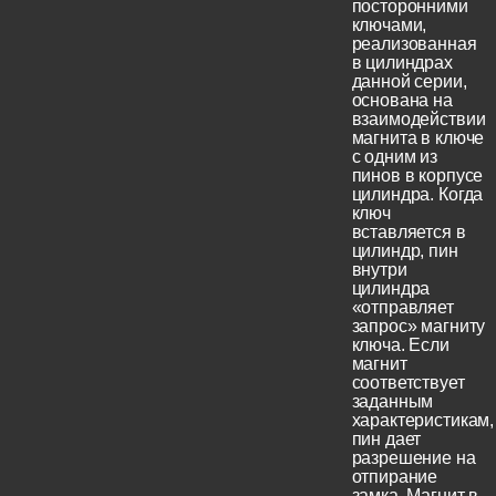
посторонними
ключами,
реализованная
в цилиндрах
данной серии,
основана на
взаимодействии
магнита в ключе
с одним из
пинов в корпусе
цилиндра. Когда
ключ
вставляется в
цилиндр, пин
внутри
цилиндра
«отправляет
запрос» магниту
ключа. Если
магнит
соответствует
заданным
характеристикам,
пин дает
разрешение на
отпирание
замка. Магнит в