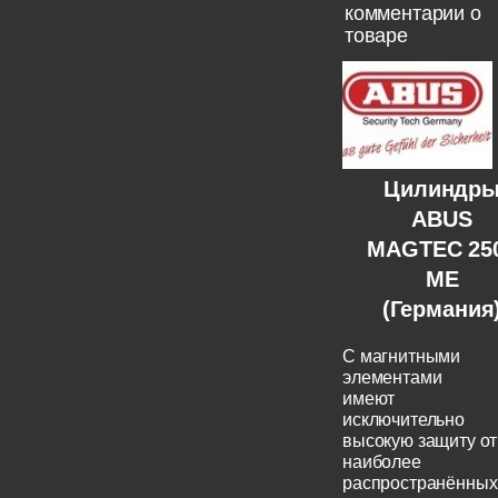
комментарии о
товаре
Цилиндр
ABUS
MAGTEC 25
ME
(Германия
C магнитными
элементами
имеют
исключительно
высокую защиту от
наиболее
распространённых