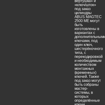
вертушка» и
«ключ/шток»
под заказ
цилиндры
ABUS MAGTEC
2500 ME могут
быть
изготовлены в
вариантах с
дополнительным
ключами, под
один ключ,
шестерёночного
типа, с
перекодировкой
и необходимым
количеством
монтажных
(временных)
ключей. Также
под заказ могут
быть собраны
мастер-
системы, в
которых
определённые
ключи