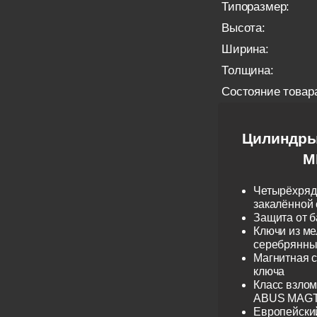
Типоразмер:
Высота:
Ширина:
Толщина:
Состояние товар
Цилиндры
M
Четырёхрядн
закалённой 
Защита от б
Ключи из ме
серебрянные
Магнитная 
ключа
Класс взло
ABUS MAGTE
Европейски