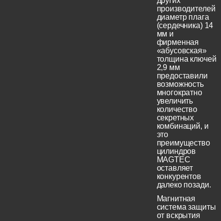
других
производителей
диаметр плага
(сердечника) 14
мм и
фирменная
«абусовская»
толщина ключей
2,9 мм
предоставили
возможность
многократно
увеличить
количество
секретных
комбинаций, и
это
преимущество
цилиндров
MAGTEC
оставляет
конкурентов
далеко позади.
Магнитная
система защиты
от вскрытия