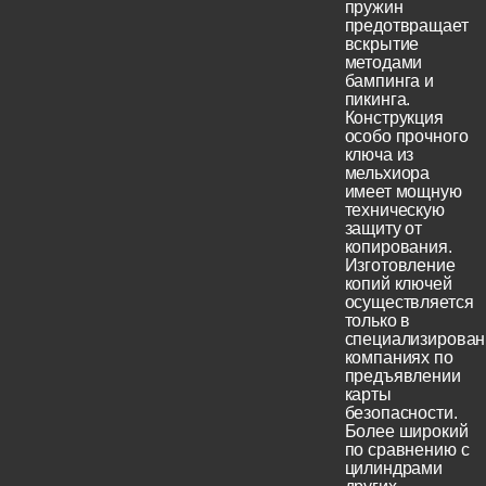
пружин
предотвращает
вскрытие
методами
бампинга и
пикинга.
Конструкция
особо прочного
ключа из
мельхиора
имеет мощную
техническую
защиту от
копирования.
Изготовление
копий ключей
осуществляется
только в
специализирова
компаниях по
предъявлении
карты
безопасности.
Более широкий
по сравнению с
цилиндрами