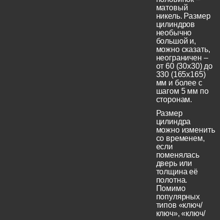
матовый
никель. Размер
цилиндров
необычно
большой и,
можно сказать,
неограничен –
от 60 (30x30) до
330 (165х165)
мм и более с
шагом 5 мм по
сторонам.
Размер
цилиндра
можно изменить
со временем,
если
поменялась
дверь или
толщина её
полотна.
Помимо
популярных
типов «ключ/
ключ», «ключ/