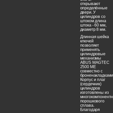
открывают
определённые
двери. У
цилиндров со
штоком длина
штока - 60 мм,
диаметр 8 мм.
Длинная шейка
ключей
позволяет
применять
цилиндровые
механизмы
ABUS MAGTEC
2500 ME
совместно с
броненакладками
Корпус и плаг
(сердечник)
цилиндров
изготовлены из
многокомпонентн
порошкового
сплава.
Благодаря