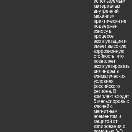
используемым
материалам
внутренний
механизм
практически не
подвержен
износу в
процессе
эксплуатации и
имеет высокую
коррозионную
стойкость, что
позволяет
эксплуатировать
цилиндры в
климатических
условиях
российского
региона. В
комплект входят
5 мельхиоровых
ключей с
магнитным
элементом и
защитой от
копирования с
помощью 3-D