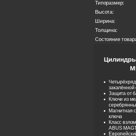
Типоразмер:
Высота:
Ширина:
Толщина:
Состояние товар
Цилиндры
M
Четырёхрядн
закалённой 
Защита от б
Ключи из ме
серебрянные
Магнитная 
ключа
Класс взло
ABUS MAGTE
Европейски