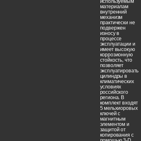
используемым
материалам
внутренний
механизм
практически не
подвержен
износу в
процессе
эксплуатации и
имеет высокую
коррозионную
стойкость, что
позволяет
эксплуатировать
цилиндры в
климатических
условиях
российского
региона. В
комплект входят
5 мельхиоровых
ключей с
магнитным
элементом и
защитой от
копирования с
помощью 3-D