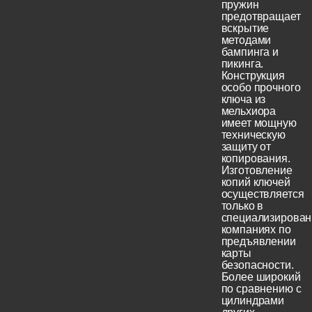
пружин
предотвращает
вскрытие
методами
бампинга и
пикинга.
Конструкция
особо прочного
ключа из
мельхиора
имеет мощную
техническую
защиту от
копирования.
Изготовление
копий ключей
осуществляется
только в
специализирова
компаниях по
предъявлении
карты
безопасности.
Более широкий
по сравнению с
цилиндрами