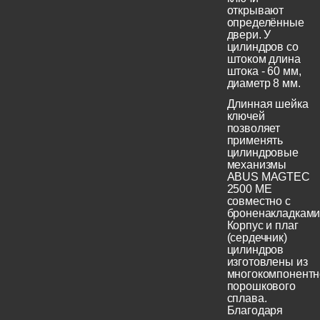
открывают
определённые
двери. У
цилиндров со
штоком длина
штока - 60 мм,
диаметр 8 мм.
Длинная шейка
ключей
позволяет
применять
цилиндровые
механизмы
ABUS MAGTEC
2500 ME
совместно с
броненакладками
Корпус и плаг
(сердечник)
цилиндров
изготовлены из
многокомпонентн
порошкового
сплава.
Благодаря