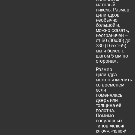
матовый
никель. Размер
цилиндров
необычно
большой и,
можно сказать,
неограничен –
от 60 (30x30) до
330 (165х165)
мм и более с
шагом 5 мм по
сторонам.
Размер
цилиндра
можно изменить
со временем,
если
поменялась
дверь или
толщина её
полотна.
Помимо
популярных
типов «ключ/
ключ», «ключ/