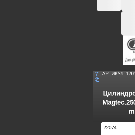
АРТИКУЛ:
120
Цилиндро
Magtec.25
m
22074