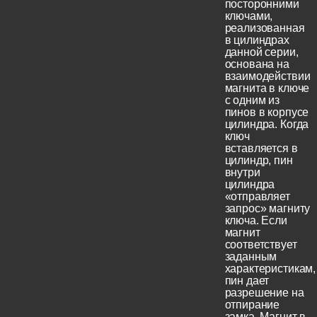
посторонними
ключами,
реализованная
в цилиндрах
данной серии,
основана на
взаимодействии
магнита в ключе
с одним из
пинов в корпусе
цилиндра. Когда
ключ
вставляется в
цилиндр, пин
внутри
цилиндра
«отправляет
запрос» магниту
ключа. Если
магнит
соответствует
заданным
характеристикам,
пин дает
разрешение на
отпирание
замка. Магнит в