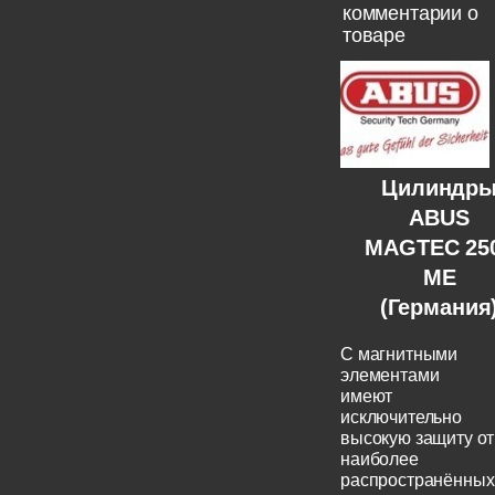
комментарии о
товаре
Цилиндр
ABUS
MAGTEC 25
ME
(Германия
C магнитными
элементами
имеют
исключительно
высокую защиту от
наиболее
распространённых