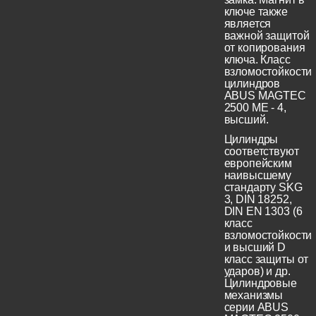
ключе также
является
важной защитой
от копирования
ключа. Класс
взломостойкости
цилиндров
ABUS MAGTEC
2500 ME - 4,
высший.
Цилиндры
соответствуют
европейским
наивысшему
стандарту SKG
3, DIN 18252,
DIN EN 1303 (6
класс
взломостойкости
и высший D
класс защиты от
ударов) и др.
Цилиндровые
механизмы
серии ABUS