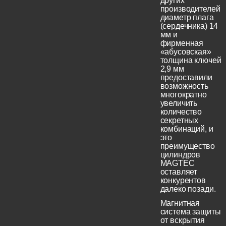
других
производителей
диаметр плага
(сердечника) 14
мм и
фирменная
«абусовская»
толщина ключей
2,9 мм
предоставили
возможность
многократно
увеличить
количество
секретных
комбинаций, и
это
преимущество
цилиндров
MAGTEC
оставляет
конкурентов
далеко позади.
Магнитная
система защиты
от вскрытия