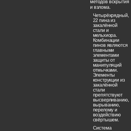
методов вскрытия
и взлома.
Четырёхрядный,
22 пина из
закалённой
стали и
мельхиора.
Комбинации
пинов являются
главными
элементами
защиты от
манипуляций
отмычками.
Элементы
конструкции из
закалённой
стали
препятствуют
высверливанию,
вырыванию,
перелому и
воздействию
свёртышем.
Система