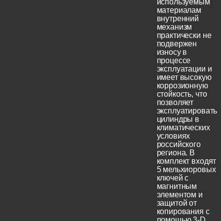
используемым
материалам
внутренний
механизм
практически не
подвержен
износу в
процессе
эксплуатации и
имеет высокую
коррозионную
стойкость, что
позволяет
эксплуатировать
цилиндры в
климатических
условиях
российского
региона. В
комплект входят
5 мельхиоровых
ключей с
магнитным
элементом и
защитой от
копирования с
помощью 3-D