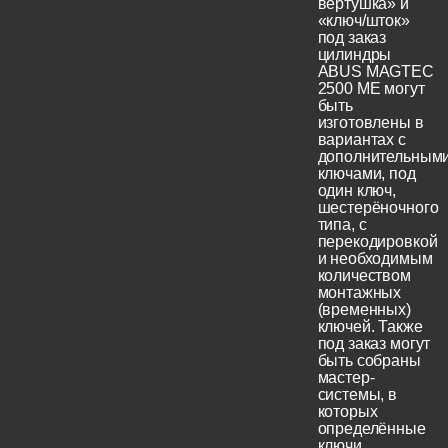
вертушка» и
«ключ/шток»
под заказ
цилиндры
ABUS MAGTEC
2500 ME могут
быть
изготовлены в
вариантах с
дополнительным
ключами, под
один ключ,
шестерёночного
типа, с
перекодировкой
и необходимым
количеством
монтажных
(временных)
ключей. Также
под заказ могут
быть собраны
мастер-
системы, в
которых
определённые
ключи