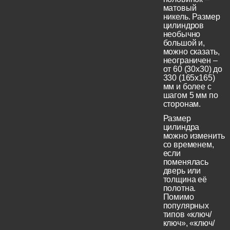
матовый
никель. Размер
цилиндров
необычно
большой и,
можно сказать,
неограничен –
от 60 (30x30) до
330 (165х165)
мм и более с
шагом 5 мм по
сторонам.
Размер
цилиндра
можно изменить
со временем,
если
поменялась
дверь или
толщина её
полотна.
Помимо
популярных
типов «ключ/
ключ», «ключ/