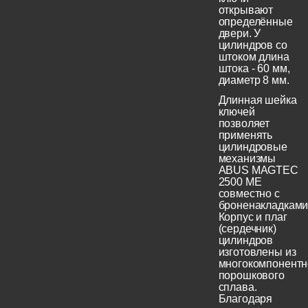
открывают
определённые
двери. У
цилиндров со
штоком длина
штока - 60 мм,
диаметр 8 мм.
Длинная шейка
ключей
позволяет
применять
цилиндровые
механизмы
ABUS MAGTEC
2500 ME
совместно с
броненакладками
Корпус и плаг
(сердечник)
цилиндров
изготовлены из
многокомпонентн
порошкового
сплава.
Благодаря