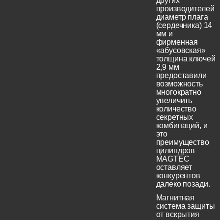
других
производителей
диаметр плага
(сердечника) 14
мм и
фирменная
«абусовская»
толщина ключей
2,9 мм
предоставили
возможность
многократно
увеличить
количество
секретных
комбинаций, и
это
преимущество
цилиндров
MAGTEC
оставляет
конкурентов
далеко позади.
Магнитная
система защиты
от вскрытия