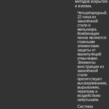
методов вскрытия
и взлома.
Четырёхрядный,
22 пина из
закалённой
стали и
мельхиора.
Комбинации
пинов являются
главными
элементами
защиты от
манипуляций
отмычками.
Элементы
конструкции из
закалённой
стали
препятствуют
высверливанию,
вырыванию,
перелому и
воздействию
свёртышем.
Система