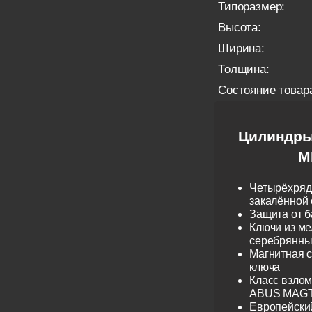
Типоразмер:
Высота:
Ширина:
Толщина:
Состояние товар
Цилиндры
M
Четырёхрядн
закалённой 
Защита от б
Ключи из ме
серебрянные
Магнитная 
ключа
Класс взло
ABUS MAGTE
Европейски