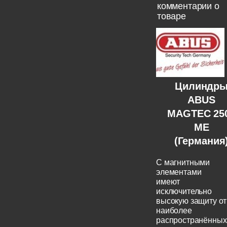
комментарии о
товаре
Цилиндр
ABUS
MAGTEC 25
ME
(Германия
C магнитными
элементами
имеют
исключительно
высокую защиту от
наиболее
распространённых