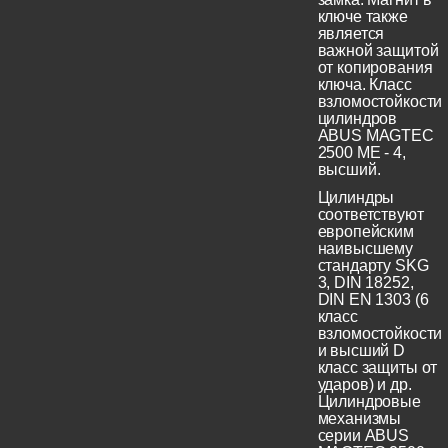
ключе также
является
важной защитой
от копирования
ключа. Класс
взломостойкости
цилиндров
ABUS MAGTEC
2500 ME - 4,
высший.
Цилиндры
соответствуют
европейским
наивысшему
стандарту SKG
3, DIN 18252,
DIN EN 1303 (6
класс
взломостойкости
и высший D
класс защиты от
ударов) и др.
Цилиндровые
механизмы
серии ABUS