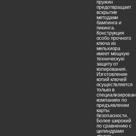
пружин
предотвращает
вскрытие
методами
бампинга и
пикинга.
Конструкция
особо прочного
ключа из
мельхиора
имеет мощную
техническую
защиту от
копирования.
Изготовление
копий ключей
осуществляется
только в
специализирова
компаниях по
предъявлении
карты
безопасности.
Более широкий
по сравнению с
цилиндрами