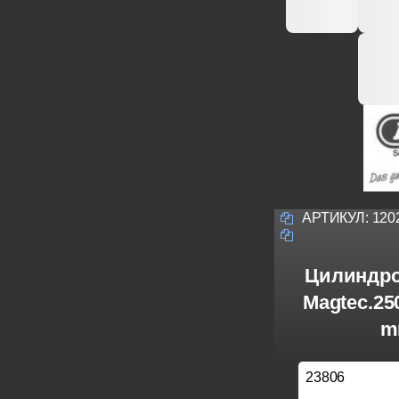
АРТИКУЛ:
120
Цилиндро
Magtec.25
m
23806