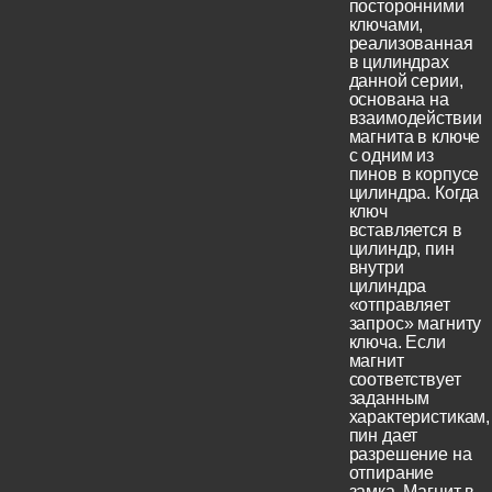
посторонними
ключами,
реализованная
в цилиндрах
данной серии,
основана на
взаимодействии
магнита в ключе
с одним из
пинов в корпусе
цилиндра. Когда
ключ
вставляется в
цилиндр, пин
внутри
цилиндра
«отправляет
запрос» магниту
ключа. Если
магнит
соответствует
заданным
характеристикам,
пин дает
разрешение на
отпирание
замка. Магнит в