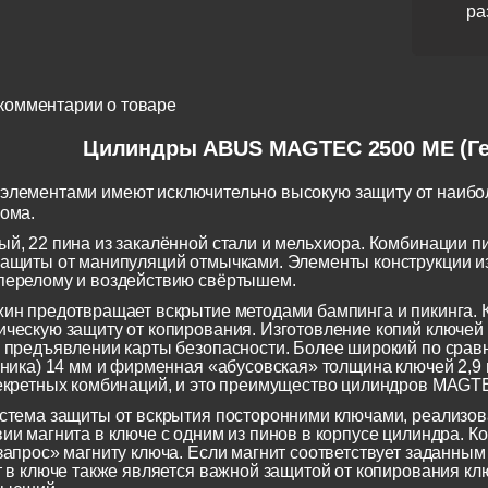
ра
комментарии о товаре
Цилиндры ABUS MAGTEC 2500 ME (Г
элементами имеют исключительно высокую защиту от наибо
лома.
й, 22 пина из закалённой стали и мельхиора. Комбинации 
ащиты от манипуляций отмычками. Элементы конструкции и
перелому и воздействию свёртышем.
ин предотвращает вскрытие методами бампинга и пикинга. К
ческую защиту от копирования. Изготовление копий ключей
 предъявлении карты безопасности. Более широкий по срав
чника) 14 мм и фирменная «абусовская» толщина ключей 2,9
екретных комбинаций, и это преимущество цилиндров MAGTE
стема защиты от вскрытия посторонними ключами, реализов
ии магнита в ключе с одним из пинов в корпусе цилиндра. Ко
запрос» магниту ключа. Если магнит соответствует заданным
т в ключе также является важной защитой от копирования 