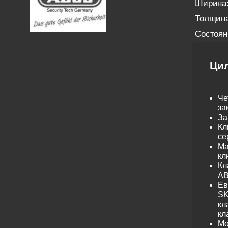
Ширина
Толщина
Состоян
Ци
Че
за
За
Кл
се
Ма
кл
Кл
AB
Ев
SK
кл
кл
Мо