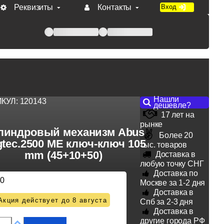
Реквизиты
Контакты
Вход
 при оплате по счету.
Нашли
ИКУЛ:
120143
дешевле?
17 лет на
рынке
линдровый механизм Abus
Более 20
tec.2500 ME ключ-ключ 105
тыс. товаров
mm (45+10+50)
Доставка в
любую точку СНГ
Доставка по
50
Москве за 1-2 дня
Доставка в
Акция действует до 8 августа
Спб за 2-3 дня
Доставка в
другие города РФ