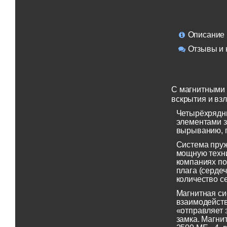
Описание
Отзывы и 
C магнитными 
вскрытия и вз
Четырёхрядны
элементами з
вырыванию, 
Система пруж
мощную техни
компаниях по
плага (серде
количество с
Магнитная си
взаимодейств
«отправляет 
замка. Магни