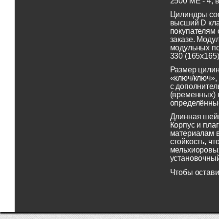
2500 ME - 4,
Цилиндры соо
высший D кл
покупателям 
заказе. Моду
модульных по
330 (165х165
Размер цилин
«ключ/ключ»,
с дополнител
(временных) 
определённые
Длинная шей
Корпус и пла
материалам в
стойкость, ч
мельхиоровых
установочный
Чтобы остави