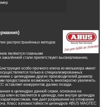
змер
ермания)
лее распространённых методов
пинов являются главными
з закалённой стали препятствуют высверливанию,
онструкция особо прочного ключа из мельхиора имеет
 осуществляется только в специализированных
нению с цилиндрами других производителей диаметр
 мм предоставили возможность многократно увеличить
C оставляет конкурентов далеко позади.
анная в цилиндрах данной серии, основана на
гда ключ вставляется в цилиндр, пин внутри цилиндра
 характеристикам, пин дает разрешение на отпирание
ключа. Класс взломостойкости цилиндров ABUS MAGTEC