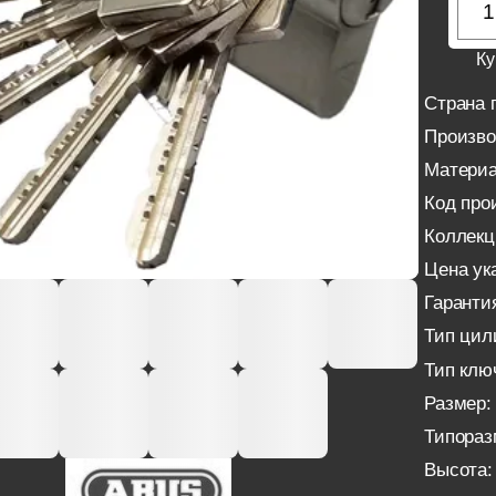
Ку
Страна 
Произво
Материа
Код про
Коллекц
Цена ука
Гаранти
Тип цил
Тип клю
Размер:
Типораз
Высота: