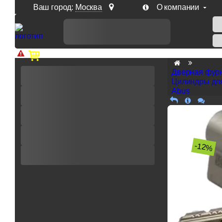
Ваш город:
Москва
О компании
Доп. скидка от цен на сайте 7% при заказе от 50 тыс. р
Дверная фур
Цилиндры дл
Abus
-12%