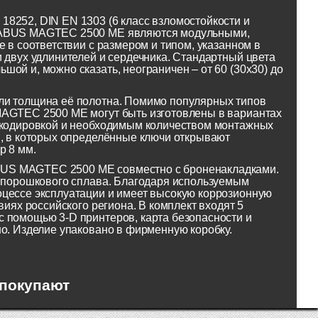
8252, DIN EN 1303 (6 класс взломостойкости и
и ABUS MAGTEC 2500 ME являются модульными,
 в соответствии с размером и типом, указанном в
 двух удлинителей и сердечника. Стандартный цвета
ой и, можно сказать, неограничен – от 60 (30x30) до
ли толщина её полотна. Помимо популярных типов
MAGTEC 2500 ME могут быть изготовлены в вариантах
рекодировкой и необходимым количеством монтажных
ы, в которых определённые ключи открывают
р 8 мм.
BUS MAGTEC 2500 ME совместно с броненакладками.
о порошкового сплава. Благодаря используемым
оцессе эксплуатации и имеет высокую коррозионную
виях российского региона. В комплект входят 5
 помощью 3-D принтеров, карта безопасности и
но. Изделие упаковано в фирменную коробку.
 покупают