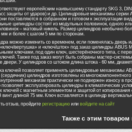
 высший.
тветствуют европейским наивысшему стандарту SKG 3, DIN 1
асс защиты от ударов) и др. Цилиндровые механизмы сери
они поставляются в собранном и готовом к эксплуатации виде
льные цилиндры состоят из модульных половинок, одного или
ловинок – матовый никель. Размер цилиндров необычно больш
) мм и более с шагом 5 мм по сторонам.
дра можно изменить со временем, если поменялась дверь и
 «ключ/вертушка» и «ключ/шток» под заказ цилиндры ABUS 
ьными ключами, под один ключ, шестерёночного типа, с пе
ключей. Также под заказ могут быть собраны мастер-систем
 двери. У цилиндров со штоком длина штока - 60 мм, диамет
ка ключей позволяет применять цилиндровые механизмы A
г (сердечник) цилиндров изготовлены из многокомпонентног
нутренний механизм практически не подвержен износу в пр
то позволяет эксплуатировать цилиндры в климатических усло
 ключей с магнитным элементом и защитой от копирования с
 винт длиной 75 мм. Ключ вставляется в цилиндр вертикаль
ть отзыв, пройдите
регистрацию
или
войдите на сайт
Также с этим товаром