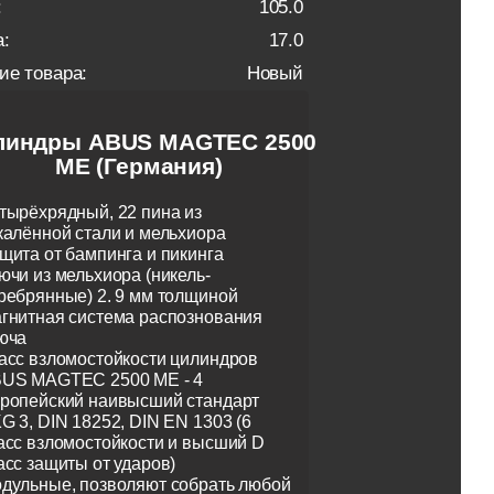
:
105.0
:
17.0
ие товара:
Новый
линдры ABUS MAGTEC 2500
ME (Германия)
тырёхрядный, 22 пина из
калённой стали и мельхиора
щита от бампинга и пикинга
ючи из мельхиора (никель-
ребрянные) 2. 9 мм толщиной
гнитная система распознования
юча
асс взломостойкости цилиндров
US MAGTEC 2500 ME - 4
ропейский наивысший стандарт
G 3, DIN 18252, DIN EN 1303 (6
асс взломостойкости и высший D
асс защиты от ударов)
дульные, позволяют собрать любой