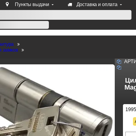
Пункты выдачи
Доставка и оплата
уб продукции Venezia, Fratelli, Tupai, Extreza, Melodia, Forme
нитура
я замков
АРТ
Ци
Mag
199