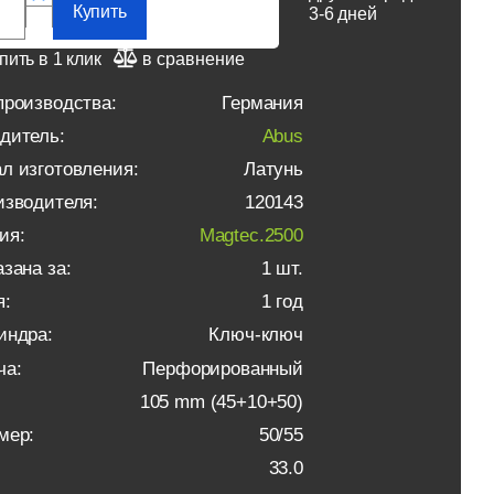
Купить
3-6 дней
пить в 1 клик
в сравнение
производства:
Германия
дитель:
Abus
л изготовления:
Латунь
изводителя:
120143
ия:
Magtec.2500
зана за:
1 шт.
я:
1 год
индра:
Ключ-ключ
ча:
Перфорированный
105 mm (45+10+50)
мер:
50/55
33.0