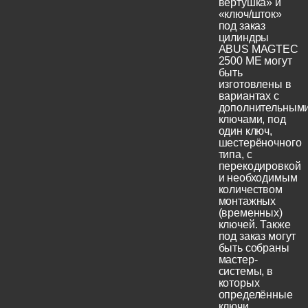
вертушка» и
«ключ/шток»
под заказ
цилиндры
ABUS MAGTEC
2500 ME могут
быть
изготовлены в
вариантах с
дополнительным
ключами, под
один ключ,
шестерёночного
типа, с
перекодировкой
и необходимым
количеством
монтажных
(временных)
ключей. Также
под заказ могут
быть собраны
мастер-
системы, в
которых
определённые
ключи