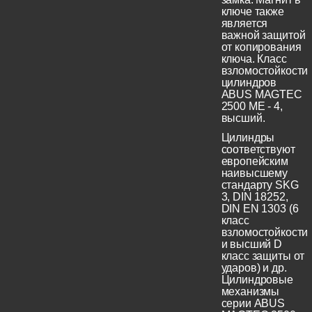
ключе также
является
важной защитой
от копирования
ключа. Класс
взломостойкости
цилиндров
ABUS MAGTEC
2500 ME - 4,
высший.
Цилиндры
соответствуют
европейским
наивысшему
стандарту SKG
3, DIN 18252,
DIN EN 1303 (6
класс
взломостойкости
и высший D
класс защиты от
ударов) и др.
Цилиндровые
механизмы
серии ABUS