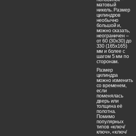
матовый
никель. Размер
цилиндров
необычно
большой и,
можно сказать,
неограничен –
от 60 (30x30) до
330 (165х165)
мм и более с
шагом 5 мм по
сторонам.
Размер
цилиндра
можно изменить
со временем,
если
поменялась
дверь или
толщина её
полотна.
Помимо
популярных
типов «ключ/
ключ», «ключ/