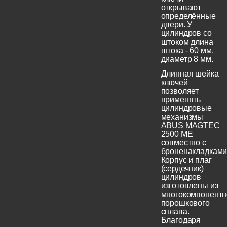
открывают
определённые
двери. У
цилиндров со
штоком длина
штока - 60 мм,
диаметр 8 мм.
Длинная шейка
ключей
позволяет
применять
цилиндровые
механизмы
ABUS MAGTEC
2500 ME
совместно с
броненакладками
Корпус и плаг
(сердечник)
цилиндров
изготовлены из
многокомпонентн
порошкового
сплава.
Благодаря