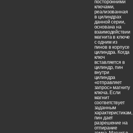
посторонними
ключами,
реализованная
в цилиндрах
данной серии,
основана на
взаимодействии
магнита в ключе
с одним из
пинов в корпусе
цилиндра. Когда
ключ
вставляется в
цилиндр, пин
внутри
цилиндра
«отправляет
запрос» магниту
ключа. Если
магнит
соответствует
заданным
характеристикам,
пин дает
разрешение на
отпирание
замка. Магнит в