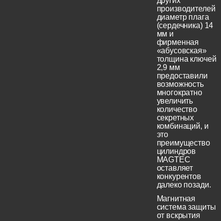
других
производителей
диаметр плага
(сердечника) 14
мм и
фирменная
«абусовская»
толщина ключей
2,9 мм
предоставили
возможность
многократно
увеличить
количество
секретных
комбинаций, и
это
преимущество
цилиндров
MAGTEC
оставляет
конкурентов
далеко позади.
Магнитная
система защиты
от вскрытия