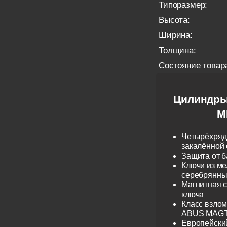
Типоразмер:
Высота:
Ширина:
Толщина:
Состояние товар
Цилиндры
M
Четырёхрядн
закалённой 
Защита от б
Ключи из ме
серебрянные
Магнитная 
ключа
Класс взло
ABUS MAGTE
Европейски