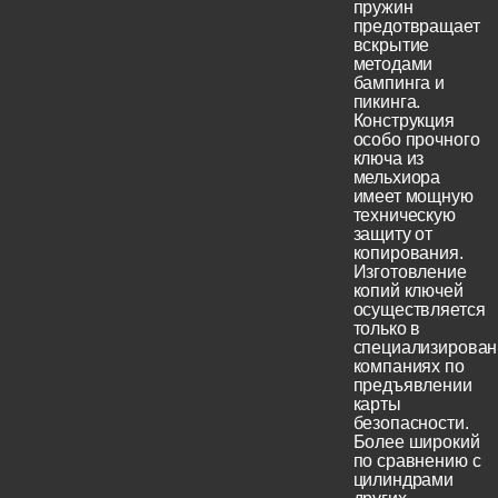
пружин
предотвращает
вскрытие
методами
бампинга и
пикинга.
Конструкция
особо прочного
ключа из
мельхиора
имеет мощную
техническую
защиту от
копирования.
Изготовление
копий ключей
осуществляется
только в
специализирова
компаниях по
предъявлении
карты
безопасности.
Более широкий
по сравнению с
цилиндрами