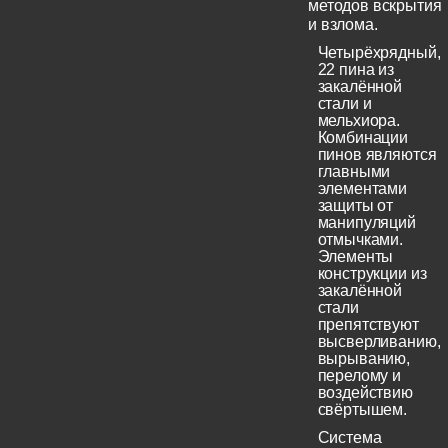
методов вскрытия
и взлома.
Четырёхрядный,
22 пина из
закалённой
стали и
мельхиора.
Комбинации
пинов являются
главными
элементами
защиты от
манипуляций
отмычками.
Элементы
конструкции из
закалённой
стали
препятствуют
высверливанию,
вырыванию,
перелому и
воздействию
свёртышем.
Система