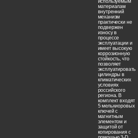
используемым
материалам
внутренний
механизм
практически не
подвержен
износу в
процессе
эксплуатации и
имеет высокую
коррозионную
стойкость, что
позволяет
эксплуатировать
цилиндры в
климатических
условиях
российского
региона. В
комплект входят
5 мельхиоровых
ключей с
магнитным
элементом и
защитой от
копирования с
помощью 3-D