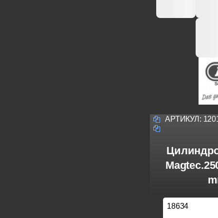
АРТИКУЛ:
120
Цилиндро
Magtec.25
m
18634