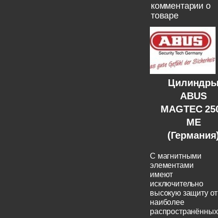
комментарии о
товаре
Цилиндр
ABUS
MAGTEC 25
ME
(Германия
C магнитными
элементами
имеют
исключительно
высокую защиту от
наиболее
распространённых