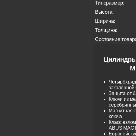
Типоразмер:
Высота:
Ширина:
Толщина:
Состояние товар
Цилиндры
M
Четырёхрядн
закалённой 
Защита от б
Ключи из ме
серебрянные
Магнитная 
ключа
Класс взло
ABUS MAGTE
Европейски