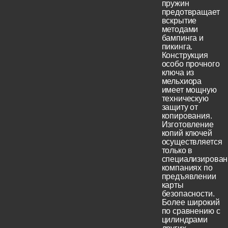
пружин
предотвращает
вскрытие
методами
бампинга и
пикинга.
Конструкция
особо прочного
ключа из
мельхиора
имеет мощную
техническую
защиту от
копирования.
Изготовление
копий ключей
осуществляется
только в
специализирова
компаниях по
предъявлении
карты
безопасности.
Более широкий
по сравнению с
цилиндрами