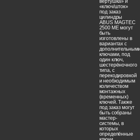
вертушка» и
«ключ/шток»
под заказ
цилиндры
ABUS MAGTEC
2500 ME могут
быть
изготовлены в
вариантах с
дополнительным
ключами, под
один ключ,
шестерёночного
типа, с
перекодировкой
и необходимым
количеством
монтажных
(временных)
ключей. Также
под заказ могут
быть собраны
мастер-
системы, в
которых
определённые
ключи