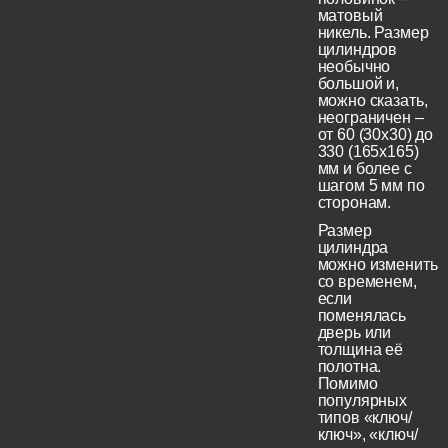
матовый
никель. Размер
цилиндров
необычно
большой и,
можно сказать,
неограничен –
от 60 (30x30) до
330 (165х165)
мм и более с
шагом 5 мм по
сторонам.
Размер
цилиндра
можно изменить
со временем,
если
поменялась
дверь или
толщина её
полотна.
Помимо
популярных
типов «ключ/
ключ», «ключ/