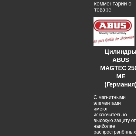
комментарии о
товаре
Цилиндр
ABUS
MAGTEC 25
ME
(Германия
C магнитными
элементами
имеют
исключительно
высокую защиту от
наиболее
распространённых