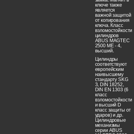
ключе также
является
важной защитой
от копирования
ключа. Класс
взломостойкости
цилиндров
ABUS MAGTEC
2500 ME - 4,
высший.
Цилиндры
соответствуют
европейским
наивысшему
стандарту SKG
3, DIN 18252,
DIN EN 1303 (6
класс
взломостойкости
и высший D
класс защиты от
ударов) и др.
Цилиндровые
механизмы
серии ABUS