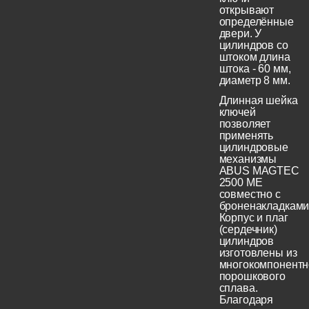
открывают
определённые
двери. У
цилиндров со
штоком длина
штока - 60 мм,
диаметр 8 мм.
Длинная шейка
ключей
позволяет
применять
цилиндровые
механизмы
ABUS MAGTEC
2500 ME
совместно с
броненакладками
Корпус и плаг
(сердечник)
цилиндров
изготовлены из
многокомпонентн
порошкового
сплава.
Благодаря