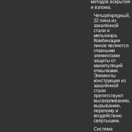
методов вскрытия
и взлома.
Четырёхрядный,
22 пина из
закалённой
стали и
мельхиора.
Комбинации
пинов являются
главными
элементами
защиты от
манипуляций
отмычками.
Элементы
конструкции из
закалённой
стали
препятствуют
высверливанию,
вырыванию,
перелому и
воздействию
свёртышем.
Система