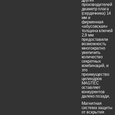
других
производителей
диаметр плага
(сердечника) 14
мм и
фирменная
«абусовская»
толщина ключей
2,9 мм
предоставили
возможность
многократно
увеличить
количество
секретных
комбинаций, и
это
преимущество
цилиндров
MAGTEC
оставляет
конкурентов
далеко позади.
Магнитная
система защиты
от вскрытия