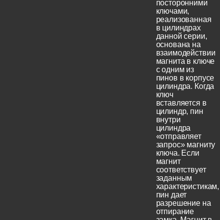
посторонними
ключами,
реализованная
в цилиндрах
данной серии,
основана на
взаимодействии
магнита в ключе
с одним из
пинов в корпусе
цилиндра. Когда
ключ
вставляется в
цилиндр, пин
внутри
цилиндра
«отправляет
запрос» магниту
ключа. Если
магнит
соответствует
заданным
характеристикам,
пин дает
разрешение на
отпирание
замка. Магнит в