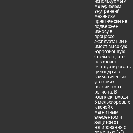
используемым
материалам
внутренний
механизм
практически не
подвержен
износу в
процессе
эксплуатации и
имеет высокую
коррозионную
стойкость, что
позволяет
эксплуатировать
цилиндры в
климатических
условиях
российского
региона. В
комплект входят
5 мельхиоровых
ключей с
магнитным
элементом и
защитой от
копирования с
помощью 3-D