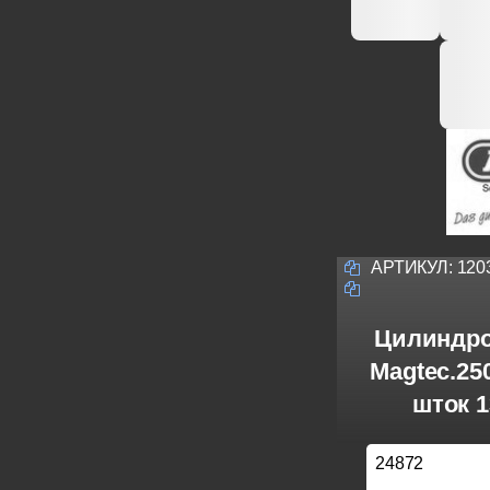
АРТИКУЛ:
120
Цилиндро
Magtec.2
шток 1
24872