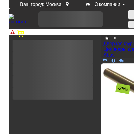
Ваш город:
Москва
О компании
Доп. скидка от цен на сайте 7% при заказе от 50 тыс. р
Дверная фур
Цилиндры дл
Abus
-35%