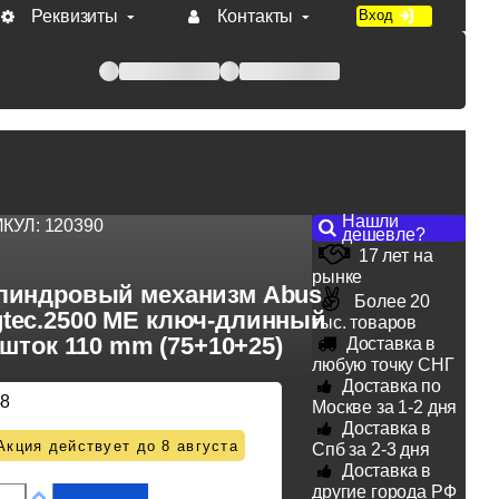
Реквизиты
Контакты
Вход
 при оплате по счету.
Нашли
ИКУЛ:
120390
дешевле?
17 лет на
рынке
линдровый механизм Abus
Более 20
tec.2500 ME ключ-длинный
тыс. товаров
шток 110 mm (75+10+25)
Доставка в
любую точку СНГ
Доставка по
48
Москве за 1-2 дня
Доставка в
Акция действует до 8 августа
Спб за 2-3 дня
Доставка в
другие города РФ