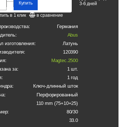
Купить
3-6 дней
пить в 1 клик
в сравнение
производства:
Германия
дитель:
Abus
л изготовления:
Латунь
изводителя:
120390
ия:
Magtec.2500
зана за:
1 шт.
я:
1 год
индра:
Ключ-длинный шток
ча:
Перфорированный
110 mm (75+10+25)
мер:
80/30
33.0