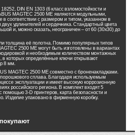
8252, DIN EN 1303 (6 класс взломостойкости и
и ABUS MAGTEC 2500 ME являются модульными,
 в соответствии с размером и типом, указанном в
 двух удлинителей и сердечника. Стандартный цвета
ой и, можно сказать, неограничен – от 60 (30x30) до
ли толщина её полотна. Помимо популярных типов
MAGTEC 2500 ME могут быть изготовлены в вариантах
рекодировкой и необходимым количеством монтажных
ы, в которых определённые ключи открывают
р 8 мм.
BUS MAGTEC 2500 ME совместно с броненакладками.
о порошкового сплава. Благодаря используемым
оцессе эксплуатации и имеет высокую коррозионную
виях российского региона. В комплект входят 5
 помощью 3-D принтеров, карта безопасности и
но. Изделие упаковано в фирменную коробку.
 покупают