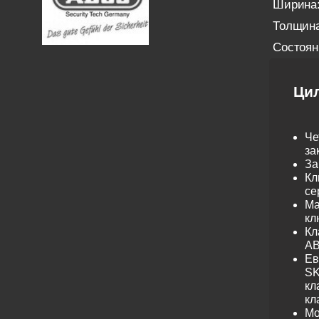
Ширина
Толщина
Состоян
Ци
Че
за
За
Кл
се
Ма
кл
Кл
AB
Ев
SK
кл
кл
Мо