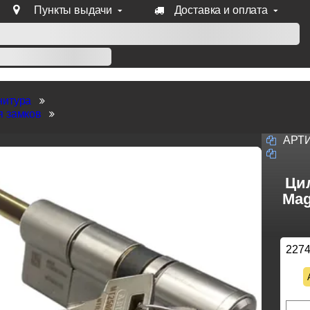
Пункты выдачи
Доставка и оплата
уб продукции Venezia, Fratelli, Tupai, Extreza, Melodia, Forme
нитура
я замков
АРТ
Ци
Mag
227