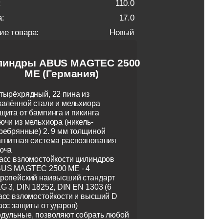
:
110.0
:
17.0
ие товара:
Новый
линдры ABUS MAGTEC 2500
ME (Германия)
тырёхрядный, 22 пина из
калённой стали и мельхиора
щита от бампинга и пикинга
ючи из мельхиора (никель-
ребрянные) 2. 9 мм толщиной
гнитная система распознования
юча
асс взломостойкости цилиндров
US MAGTEC 2500 ME - 4
ропейский наивысший стандарт
G 3, DIN 18252, DIN EN 1303 (6
асс взломостойкости и высший D
асс защиты от ударов)
дульные, позволяют собрать любой