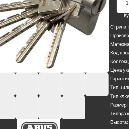
Ку
Страна 
Произво
Материа
Код про
Коллекц
Цена ука
Гаранти
Тип цил
Тип клю
Размер:
Типораз
Высота: