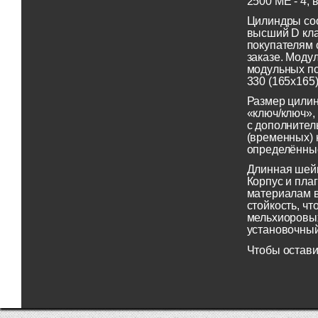
2500 ME - 4,
Цилиндры соо
высший D кл
покупателям 
заказе. Моду
модульных по
330 (165х165
Размер цилин
«ключ/ключ»,
с дополнител
(временных) 
определённые
Длинная шей
Корпус и пла
материалам в
стойкость, ч
мельхиоровых
установочный
Чтобы остави