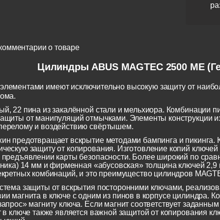
ра
комментарии о товаре
Цилиндры ABUS MAGTEC 2500 ME (Г
элементами имеют исключительно высокую защиту от наибо
лома.
й, 22 пина из закалённой стали и мельхиора. Комбинации 
ащиты от манипуляций отмычками. Элементы конструкции и
перелому и воздействию свёртышем.
ин предотвращает вскрытие методами бампинга и пикинга. К
ческую защиту от копирования. Изготовление копий ключей
 предъявлении карты безопасности. Более широкий по срав
чника) 14 мм и фирменная «абусовская» толщина ключей 2,9
екретных комбинаций, и это преимущество цилиндров MAGTE
стема защиты от вскрытия посторонними ключами, реализов
ии магнита в ключе с одним из пинов в корпусе цилиндра. Ко
запрос» магниту ключа. Если магнит соответствует заданным
т в ключе также является важной защитой от копирования 