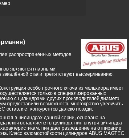
змер
ермания)
лее распространённых методов
пинов являются главными
з закалённой стали препятствуют высверливанию,
онструкция особо прочного ключа из мельхиора имеет
 осуществляется только в специализированных
нению с цилиндрами других производителей диаметр
 мм предоставили возможность многократно увеличить
C оставляет конкурентов далеко позади.
анная в цилиндрах данной серии, основана на
гда ключ вставляется в цилиндр, пин внутри цилиндра
 характеристикам, пин дает разрешение на отпирание
ключа. Класс взломостойкости цилиндров ABUS MAGTEC