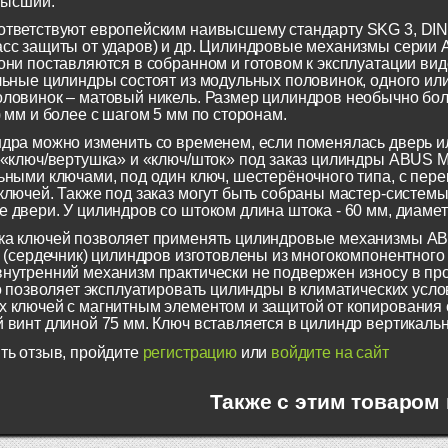
 высший.
тветствуют европейским наивысшему стандарту SKG 3, DIN 1
асс защиты от ударов) и др. Цилиндровые механизмы сери
они поставляются в собранном и готовом к эксплуатации виде
льные цилиндры состоят из модульных половинок, одного или
ловинок – матовый никель. Размер цилиндров необычно больш
) мм и более с шагом 5 мм по сторонам.
дра можно изменить со временем, если поменялась дверь и
 «ключ/вертушка» и «ключ/шток» под заказ цилиндры ABUS 
ьными ключами, под один ключ, шестерёночного типа, с пе
ключей. Также под заказ могут быть собраны мастер-систем
 двери. У цилиндров со штоком длина штока - 60 мм, диамет
ка ключей позволяет применять цилиндровые механизмы A
г (сердечник) цилиндров изготовлены из многокомпонентног
нутренний механизм практически не подвержен износу в пр
то позволяет эксплуатировать цилиндры в климатических усло
 ключей с магнитным элементом и защитой от копирования с
 винт длиной 75 мм. Ключ вставляется в цилиндр вертикаль
ть отзыв, пройдите
регистрацию
или
войдите на сайт
Также с этим товаром