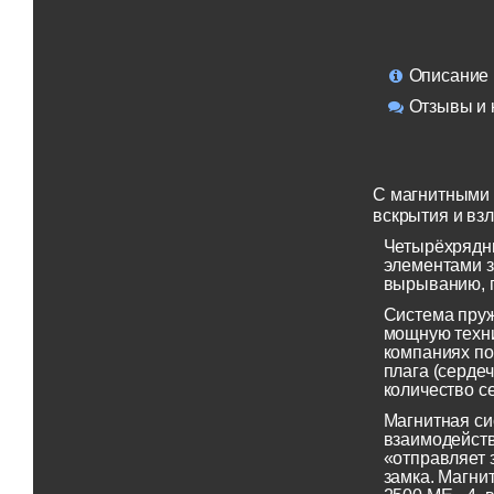
Описание
Отзывы и 
C магнитными 
вскрытия и вз
Четырёхрядны
элементами з
вырыванию, 
Система пруж
мощную техни
компаниях по
плага (серде
количество с
Магнитная си
взаимодейств
«отправляет 
замка. Магни