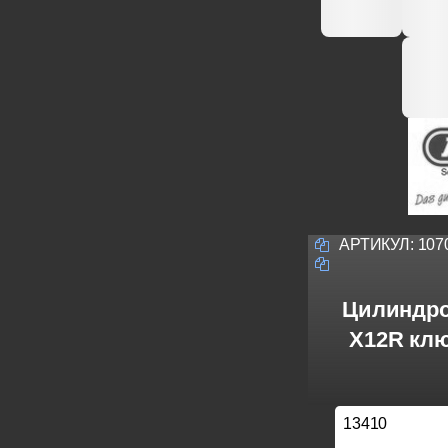
АРТИКУЛ:
107
Цилиндро
X12R кл
13410