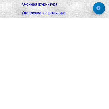
Оконная фурнитура
Отопление и сантехника
Мебельные ручки
Напольные и настенные покрытия
Карнизы для штор
Велошлемы и велозамки
Аксессуары для дома
Почтовые ящики
Черные дверные ручки
Итальянские дверные ручки
Все коллекции