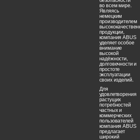
безопасности
во всем мире.
Являясь
немецким
производителем
высококачествен
продукции,
компания ABUS
уделяет особое
внимание
высокой
надёжности,
долговечности и
простоте
эксплуатации
своих изделий.
Для
удовлетворения
растущих
потребностей
частных и
коммерческих
пользователей
компания ABUS
предлагает
широкий