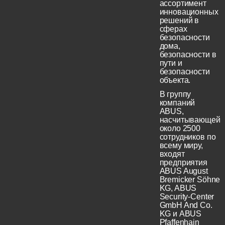
ассортимент
инновационных
решений в
сферах
безопасности
дома,
безопасности в
пути и
безопасности
объекта.
В группу
компаний
ABUS,
насчитывающей
около 2500
сотрудников по
всему миру,
входят
предприятия
ABUS August
Bremicker Söhne
KG, ABUS
Security-Center
GmbH And Co.
KG и ABUS
Pfaffenhain