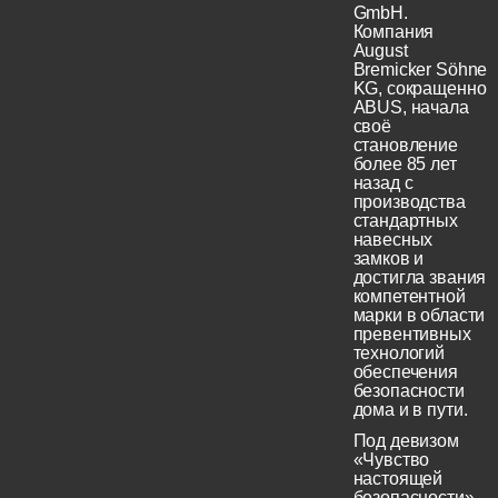
GmbH.
Компания
August
Bremicker Söhne
KG, сокращенно
ABUS, начала
своё
становление
более 85 лет
назад с
производства
стандартных
навесных
замков и
достигла звания
компетентной
марки в области
превентивных
технологий
обеспечения
безопасности
дома и в пути.
Под девизом
«Чувство
настоящей
безопасности»