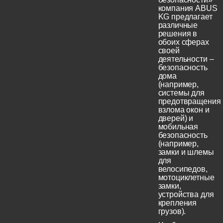
компания ABUS
KG предлагает
различные
решения в
обоих сферах
своей
деятельности –
безопасность
дома
(например,
системы для
предотвращения
взлома окон и
дверей) и
мобильная
безопасность
(например,
замки и шлемы
для
велосипедов,
мотоциклетные
замки,
устройства для
крепления
грузов).