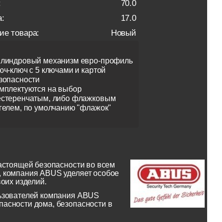
:
70.0
:
17.0
ие товара:
Новый
линдровый механизм евро-профиль
юч-ключ с 5 ключами и картой
зопасности
мплектуются на выбор
стеренчатым, либо флажковым
гелем, по умолчанию "флажок"
астоящей безопасности во всем
, компания ABUS уделяет особое
оих изделий.
льзователей компания ABUS
асности дома, безопасности в