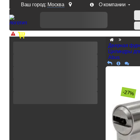
Ваш город:
Москва
О компании
Доп. скидка от цен на сайте 7% при заказе от 50 тыс. р
Дверная фур
Цилиндры дл
Abus
-27%