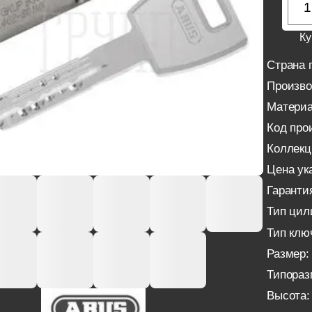
Ку
Страна 
Произво
Материа
Код про
Коллекц
Цена ука
Гаранти
Тип цил
Тип клю
Размер:
Типораз
Высота: