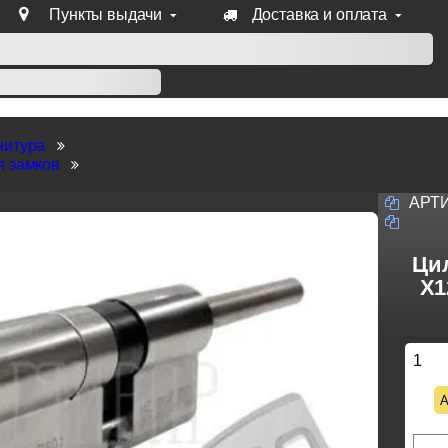
Пункты выдачи
Доставка и оплата
уб продукции Venezia, Fratelli, Tupai, Extreza, Melodia, Forme
нитура
я замков
АРТ
Ци
X1
1
А