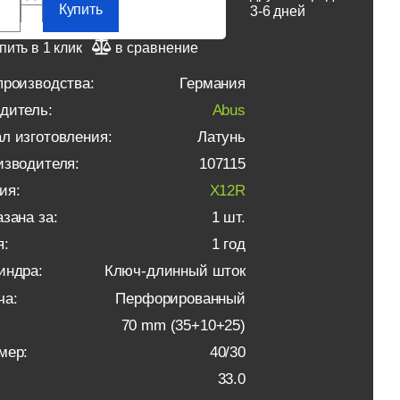
Купить
3-6 дней
пить в 1 клик
в сравнение
производства:
Германия
дитель:
Abus
л изготовления:
Латунь
изводителя:
107115
ия:
X12R
зана за:
1 шт.
я:
1 год
индра:
Ключ-длинный шток
ча:
Перфорированный
70 mm (35+10+25)
мер:
40/30
33.0