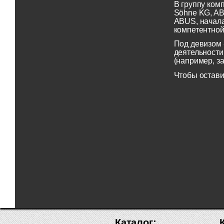
В группу ком
Söhne KG, AB
ABUS, начала
компетентной
Под девизом 
деятельности
(например, з
Чтобы остави
Каталог: