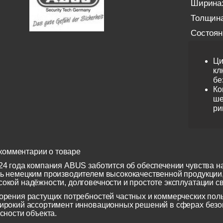
Ширина
Толщина
Состоян
Ци
кл
бе
Ко
ше
ри
комментарии о товаре
24 года компания ABUS заботится об обеспечении чувства н
ь немецким производителем высококачественной продукции
окой надёжности, долговечности и простоте эксплуатации св
орения растущих потребностей частных и коммерческих по
ирокий ассортимент инновационных решений в сферах безоп
сности объекта.