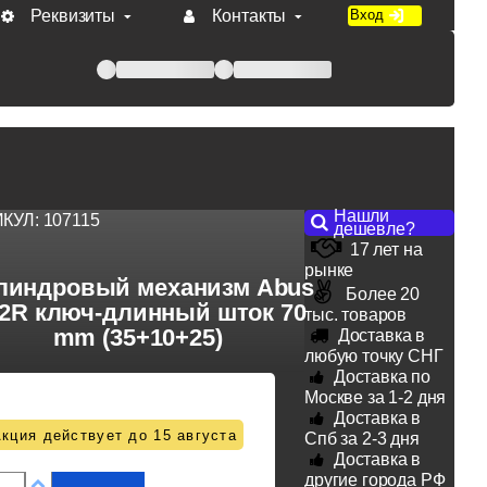
Реквизиты
Контакты
Вход
 при оплате по счету.
Нашли
ИКУЛ:
107115
дешевле?
17 лет на
рынке
линдровый механизм Abus
Более 20
2R ключ-длинный шток 70
тыс. товаров
mm (35+10+25)
Доставка в
любую точку СНГ
Доставка по
Москве за 1-2 дня
Доставка в
кция действует до 15 августа
Спб за 2-3 дня
Доставка в
другие города РФ